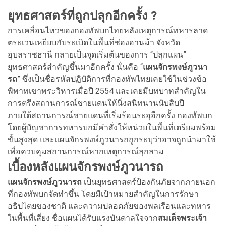
ยุทธศาสตร์ที่ถูกปลุกอีกครั้ง ?
การเคลื่อนไหวของกองทัพบกไทยหลังเหตุการณ์ทหารลาด
ตระเวนเหยียบกับระเบิดในพื้นที่ช่องอานม้า จังหวัด
อุบลราชธานี กลายเป็นจุดเริ่มต้นของการ “ปลุกแผน”
ยุทธศาสตร์สำคัญขึ้นมาอีกครั้ง นั่นคือ “
แผนจักรพงษ์ภูวนา
รถ
” ซึ่งเป็นชื่อรหัสปฏิบัติการที่กองทัพไทยเคยใช้ในช่วงข้อ
พิพาทเขาพระวิหารเมื่อปี 2554 และเคยมีบทบาทสำคัญใน
การตรึงสถานการณ์ชายแดนให้นิ่งสนิทนานนับสิบปี
ภายใต้สถานการณ์ชายแดนที่เริ่มร้อนระอุอีกครั้ง กองทัพบก
โดยผู้บัญชาการทหารบกมีคำสั่งให้หน่วยในพื้นที่เตรียมพร้อม
ขั้นสูงสุด และแผนจักรพงษ์ภูวนารถถูกระบุว่าอาจถูกนำมาใช้
เพื่อควบคุมสถานการณ์หากเหตุการณ์ลุกลาม
เบื้องหลังแผนจักรพงษ์ภูวนารถ
แผนจักรพงษ์ภูวนารถ
เป็นยุทธศาสตร์ป้องกันภัยจากภายนอก
ที่กองทัพบกจัดทำขึ้น โดยมีเป้าหมายสำคัญในการรักษา
อธิปไตยของชาติ และความปลอดภัยของพลเรือนและทหาร
ในพื้นที่เสี่ยง ชื่อแผนได้รับแรงบันดาลใจจาก
สมเด็จพระเจ้า