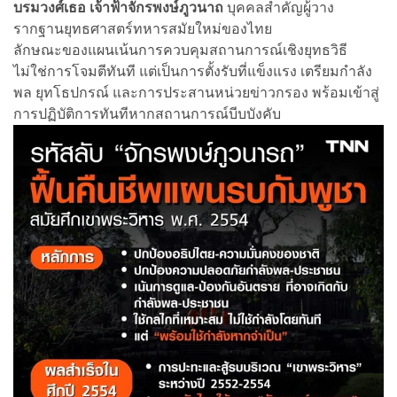
บรมวงศ์เธอ เจ้าฟ้าจักรพงษ์ภูวนาถ
บุคคลสำคัญผู้วาง
รากฐานยุทธศาสตร์ทหารสมัยใหม่ของไทย
ลักษณะของแผนเน้นการควบคุมสถานการณ์เชิงยุทธวิธี
ไม่ใช่การโจมตีทันที แต่เป็นการตั้งรับที่แข็งแรง เตรียมกำลัง
พล ยุทโธปกรณ์ และการประสานหน่วยข่าวกรอง พร้อมเข้าสู่
การปฏิบัติการทันทีหากสถานการณ์บีบบังคับ