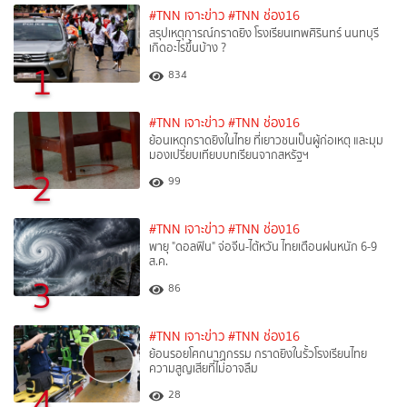
#TNN เจาะข่าว
#TNN ช่อง16
สรุปเหตุการณ์กราดยิง โรงเรียนเทพศิรินทร์ นนทบุรี
เกิดอะไรขึ้นบ้าง ?
1
834
#TNN เจาะข่าว
#TNN ช่อง16
ย้อนเหตุกราดยิงในไทย ที่เยาวชนเป็นผู้ก่อเหตุ และมุม
มองเปรียบเทียบบทเรียนจากสหรัฐฯ
2
99
#TNN เจาะข่าว
#TNN ช่อง16
พายุ "ดอลฟิน" จ่อจีน-ไต้หวัน ไทยเตือนฝนหนัก 6-9
ส.ค.
3
86
#TNN เจาะข่าว
#TNN ช่อง16
ย้อนรอยโศกนาฏกรรม กราดยิงในรั้วโรงเรียนไทย
ความสูญเสียที่ไม่อาจลืม
4
28