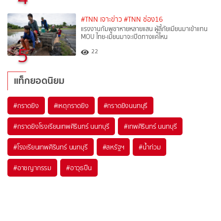
#TNN เจาะข่าว
#TNN ช่อง16
แรงงานกัมพูชาหายหลายแสน ผู้ลี้ภัยเมียนมาเข้าแทน
MOU ไทย-เมียนมาจะเปิดทางแค่ไหน
5
22
แท็กยอดนิยม
#
กราดยิง
#
เหตุกราดยิง
#
กราดยิงนนทบุรี
#
กราดยิงโรงเรียนเทพศิรินทร์ นนทบุรี
#
เทพศิรินทร์ นนทบุรี
#
โรงเรียนเทพศิรินทร์ นนทบุรี
#
สหรัฐฯ
#
น้ำท่วม
#
อาชญากรรม
#
อาวุธปืน