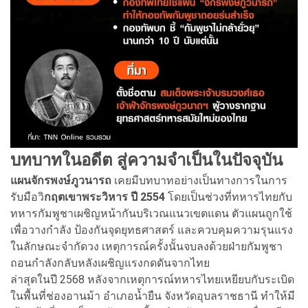
บทบาทในอดีต สู่ความจำเป็นในปัจจุบัน
แผนจักรพงษ์ภูวนารถ
เคยมีบทบาทอย่างเป็นทางการในการ
รับมือวิ
กฤตเขาพระวิหาร ปี 2554
โดยเป็นช่วงที่ทหารไทยกับ
ทหารกัมพูชาเผชิญหน้ากันบริเวณแนวเขตแดน ตัวแผนถูกใช้
เพื่อวางกำลัง ป้องกันจุดยุทธศาสตร์ และควบคุมความรุนแรง
ในลักษณะจำกัดวง เหตุการณ์ครั้งนั้นจบลงด้วยฝ่ายกัมพูชา
ถอนกำลังกลับหลังเผชิญแรงกดดันจากไทย
ล่าสุดในปี 2568 หลังจากเหตุการณ์ทหารไทยเหยียบกับระเบิด
ในพื้นที่ช่องอานม้า อำเภอน้ำยืน จังหวัดอุบลราชธานี ทำให้มี