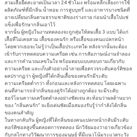
สวมเสื้อยืดสะอาดเป็นเวลา 24 ชั่วโมง พร้อมหลีกเลี่ยงการใช้
ผลิตภัณฑ์ที่มีกลิ่น น้ำหอม การสูบบุหรี่ และอาหารบางชนิดที่
อาจเปลี่ยนกลิ่นตามธรรมชาติของร่างกาย ก่อนนำเสื้อไปแช่
แข็งเพื่อรักษากลิ่นเอาไว้
จากนั้น ผู้หญิงในงานทดลองจะถูกสุ่มให้ดมเสื้อ 3 แบบ ได้แก่
เสื้อที่ไม่เคยสวม เสื้อของคนรัก หรือเสื้อของคนแปลกหน้า
โดยพวกเธอจะไม่รู้ว่าเป็นเสื้อประเภทใด หลังจากนั้นจะต้อง
เข้ารับการทดสอบความเครียด เช่น การสัมภาษณ์งานจำลอง
และการคำนวณเลขในใจ พร้อมตอบแบบสอบถามเกี่ยวกับ
ความเครียด และเก็บตัวอย่างน้ำลายเพื่อตรวจระดับคอร์ติซอล
ผลปรากฏว่า ผู้หญิงที่ได้กลิ่นเสื้อของคนรักมีระดับ
ความเครียดต่ำกว่า ทั้งก่อนและหลังการทดสอบ โดยเฉพาะ
คนที่สามารถจำกลิ่นของคู่รักได้อย่างถูกต้อง จะมีระดับ
ฮอร์โมนความเครียดต่ำลงอย่างชัดเจน สะท้อนว่าผลด้านบวก
ของ “กลิ่นคนรัก” จะยิ่งเด่นชัดเมื่อสมองรับรู้ว่ากำลังได้กลิ่น
ของคนสำคัญ
ในทางกลับกัน ผู้หญิงที่ได้กลิ่นของคนแปลกหน้ากลับมีระดับ
คอร์ติซอลสูงขึ้นตลอดการทดลอง นักวิจัยมองว่าอาจเกี่ยวข้อง
กับกลไกทางวิวัฒนาการของมนุษย์ ที่มีแนวโน้มระแวดระวัง