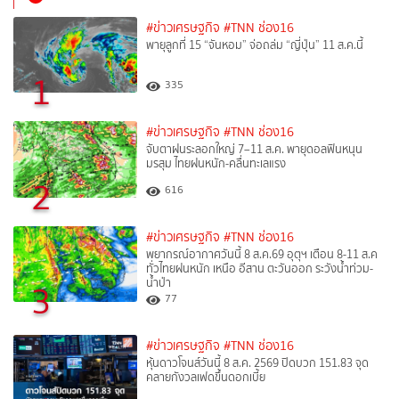
#ข่าวเศรษฐกิจ
#TNN ช่อง16
พายุลูกที่ 15 “จันหอม” จ่อถล่ม “ญี่ปุ่น” 11 ส.ค.นี้
1
335
#ข่าวเศรษฐกิจ
#TNN ช่อง16
จับตาฝนระลอกใหญ่ 7–11 ส.ค. พายุดอลฟินหนุน
มรสุม ไทยฝนหนัก-คลื่นทะเลแรง
2
616
#ข่าวเศรษฐกิจ
#TNN ช่อง16
พยากรณ์อากาศวันนี้ 8 ส.ค.69 อุตุฯ เตือน 8-11 ส.ค
ทั่วไทยฝนหนัก เหนือ อีสาน ตะวันออก ระวังน้ำท่วม-
น้ำป่า
3
77
#ข่าวเศรษฐกิจ
#TNN ช่อง16
หุ้นดาวโจนส์วันนี้ 8 ส.ค. 2569 ปิดบวก 151.83 จุด
คลายกังวลเฟดขึ้นดอกเบี้ย