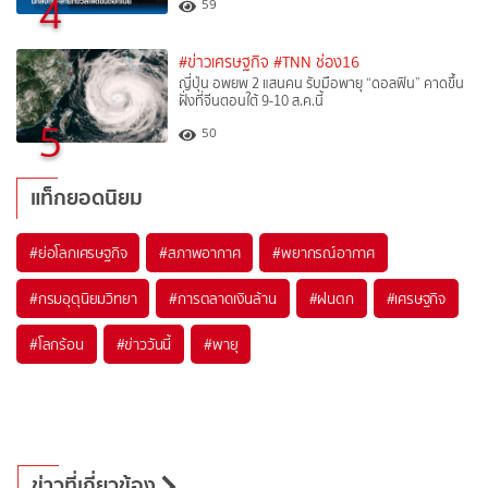
4
59
#ข่าวเศรษฐกิจ
#TNN ช่อง16
ญี่ปุ่น อพยพ 2 แสนคน รับมือพายุ “ดอลฟิน” คาดขึ้น
ฝั่งที่จีนตอนใต้ 9-10 ส.ค.นี้
5
50
แท็กยอดนิยม
#
ย่อโลกเศรษฐกิจ
#
สภาพอากาศ
#
พยากรณ์อากาศ
#
กรมอุตุนิยมวิทยา
#
การตลาดเงินล้าน
#
ฝนตก
#
เศรษฐกิจ
#
โลกร้อน
#
ข่าววันนี้
#
พายุ
ข่าวที่เกี่ยวข้อง