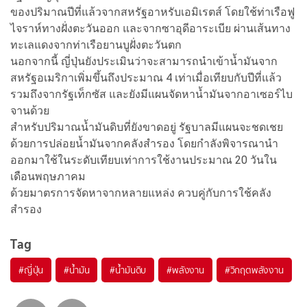
ของปริมาณปีที่แล้วจากสหรัฐอาหรับเอมิเรตส์ โดยใช้ท่าเรือฟู
ไจราห์ทางฝั่งตะวันออก และจากซาอุดีอาระเบีย ผ่านเส้นทาง
ทะเลแดงจากท่าเรือยานบูฝั่งตะวันตก
นอกจากนี้ ญี่ปุ่นยังประเมินว่าจะสามารถนำเข้าน้ำมันจาก
สหรัฐอเมริกาเพิ่มขึ้นถึงประมาณ 4 เท่าเมื่อเทียบกับปีที่แล้ว
รวมถึงจากรัฐเท็กซัส และยังมีแผนจัดหาน้ำมันจากอาเซอร์ไบ
จานด้วย
สำหรับปริมาณน้ำมันดิบที่ยังขาดอยู่ รัฐบาลมีแผนจะชดเชย
ด้วยการปล่อยน้ำมันจากคลังสำรอง โดยกำลังพิจารณานำ
ออกมาใช้ในระดับเทียบเท่าการใช้งานประมาณ 20 วันใน
เดือนพฤษภาคม
ด้วยมาตรการจัดหาจากหลายแหล่ง ควบคู่กับการใช้คลัง
สำรอง
Tag
#
ญี่ปุ่น
#
น้ำมัน
#
น้ำมันดิบ
#
พลังงาน
#
วิกฤตพลังงาน