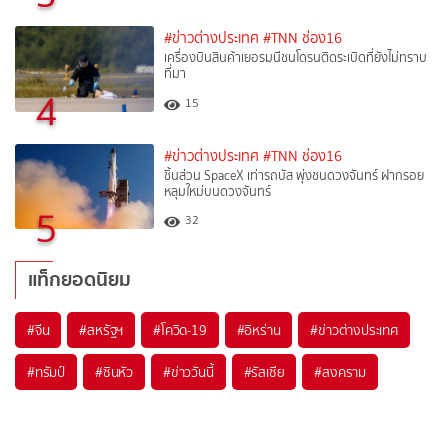
#ข่าวต่างประเทศ
#TNN ช่อง16
เครื่องบินสินค้าเยอรมนีชนโดรนติดระเบิดที่ยังไม่ทราบ
ที่มา
4
15
#ข่าวต่างประเทศ
#TNN ช่อง16
ชิ้นส่วน SpaceX เท่ารถบัส พุ่งชนดวงจันทร์ ฝากรอย
หลุมใหม่บนดวงจันทร์
5
32
แท็กยอดนิยม
#
จีน
#
สหรัฐฯ
#
โควิด-19
#
อิหร่าน
#
ข่าวต่างประเทศ
#
ทรัมป์
#
ซินหัว
#
ข่าววันนี้
#
รัสเซีย
#
สงคราม