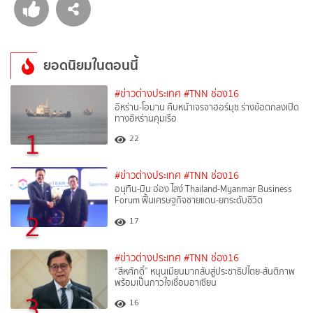
ยอดนิยมในตอนนี้
#ข่าวต่างประเทศ
#TNN ช่อง16
อิหร่าน-โอมาน คืบหน้าเจรจาฮอร์มุซ ร่างข้อตกลงเปิด
ทางอิหร่านคุมเรือ
1
22
#ข่าวต่างประเทศ
#TNN ช่อง16
อนุทิน-มิน อ่อง ไลง์ Thailand-Myanmar Business
Forum ฟื้นเศรษฐกิจชายแดน-ยกระดับชีวิต
2
17
#ข่าวต่างประเทศ
#TNN ช่อง16
“สีหศักดิ์”​ หนุนเมียนมากลับสู่ประชาธิปไตย-สันติภาพ
พร้อมเป็นกาวใจเชื่อมอาเซียน
3
16