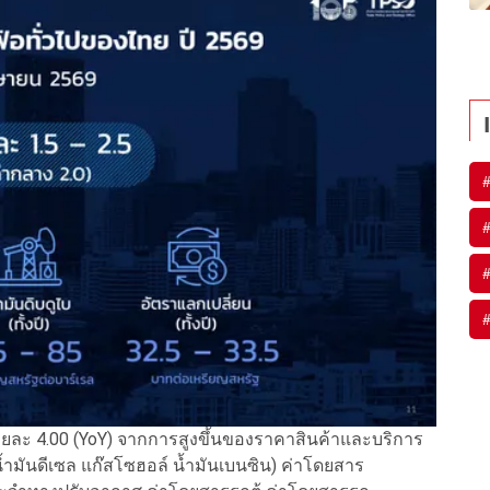
นร้อยละ 4.00 (YoY) จากการสูงขึ้นของราคาสินค้าและบริการ
น้ำมันดีเซล แก๊สโซฮอล์ น้ำมันเบนซิน) ค่าโดยสาร