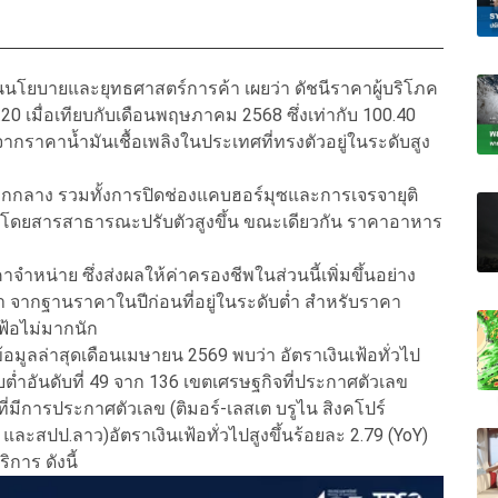
นนโยบายและยุทธศาสตร์การค้า เผยว่า ดัชนีราคาผู้บริโภค
0 เมื่อเทียบกับเดือนพฤษภาคม 2568 ซึ่งเท่ากับ 100.40
ลจากราคาน้ำมันเชื้อเพลิงในประเทศที่ทรงตัวอยู่ในระดับสูง
กลาง รวมทั้งการปิดช่องแคบฮอร์มุซและการเจรจายุติ
ให้ค่าโดยสารสาธารณะปรับตัวสูงขึ้น ขณะเดียวกัน ราคาอาหาร
หน่าย ซึ่งส่งผลให้ค่าครองชีพในส่วนนี้เพิ่มขึ้นอย่าง
้า จากฐานราคาในปีก่อนที่อยู่ในระดับต่ำ สำหรับราคา
ฟ้อไม่มากนัก
้อมูลล่าสุดเดือนเมษายน 2569 พบว่า อัตราเงินเฟ้อทั่วไป
ับต่ำอันดับที่ 49 จาก 136 เขตเศรษฐกิจที่ประกาศตัวเลข
ี่มีการประกาศตัวเลข (ติมอร์-เลสเต บรูไน สิงคโปร์
์ และสปป.ลาว)อัตราเงินเฟ้อทั่วไปสูงขึ้นร้อยละ 2.79 (YoY)
การ ดังนี้