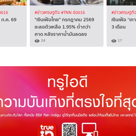
อง16
#ข่าวเศรษฐกิจ
#TNN ช่อง16
#ข่าวเศรษฐกิ
 ก.ค. 69
"เงินเฟ้อไทย" กรกฎาคม 2569
เงินเฟ้อ “เก
ชะลอตัวเหลือ 1.95% ต่ำกว่า
3 เดือน
คาด หลังราคาน้ำมันลดลง
24
17