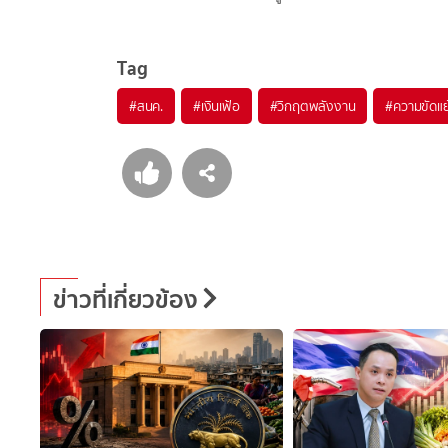
Tag
#
สนค.
#
เงินเฟ้อ
#
วิกฤตพลังงาน
#
ความขัดแ
ข่าวที่เกี่ยวข้อง