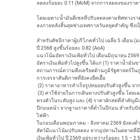
ลดลงร้อยละ 0.11 (MoM) จากการลดลงของราคา
โดยเฉพาะน้ำมันดีเซลที่ปรับลดลงตามทิศทางราค
ลงภายหลังสิ้นสุดช่วงเทศกาลวันหยุดสำคัญ ซึ่งเป
สำหรับดัชนีราคาผู้บริโภคทั่วไป เฉลี่ย 5 เดือน
ปี 2568 สูงขึ้นร้อยละ 0.82 (AoA)
แนวโน้มอัตราเงินเฟ้อทั่วไป เดือนมิถุนายน 2569 
อัตราเงินเฟ้อทั่วไปสูงขึ้น ได้แก่ (1) ราคาน้ำ
สถานการณ์ความตึงเครียดด้านภูมิรัฐศาสตร์ใน
การเจรจาสันติภาพที่ยังคงยืดเยื้อ
(2) ราคาอาหารสำเร็จรูปทยอยปรับตัวสูงขึ้น จ
(3) ค่าใช้จ่ายในการเดินทางปรับตัวสูงขึ้น โดย
ทรงตัวในระดับสูง และ (4) ราคาผักสดที่สำคัญมี
ปีก่อนหน้า จากฐานราคาที่ต่ำในปีก่อน สำหรับปัจจ
ไฟฟ้า
ในรอบเดือนพฤษภาคม - สิงหาคม 2569 ยังคงต่ำกว่
สัตว์มีแนวโน้มปรับลดลง จากอุปทานในตลาดที่มี
เงินเฟ้อทั่วไป ปี 2569 อยู่ระหว่างร้อยละ 1.5 – 2.