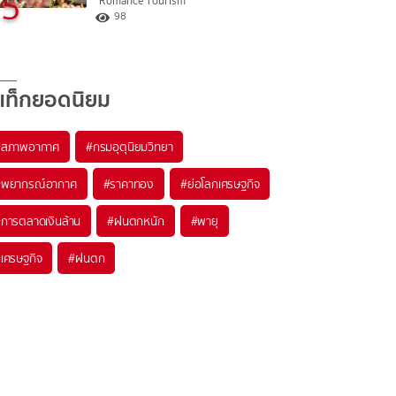
5
"Romance Tourism"
98
แท็กยอดนิยม
#
สภาพอากาศ
#
กรมอุตุนิยมวิทยา
#
พยากรณ์อากาศ
#
ราคาทอง
#
ย่อโลกเศรษฐกิจ
#
การตลาดเงินล้าน
#
ฝนตกหนัก
#
พายุ
#
เศรษฐกิจ
#
ฝนตก