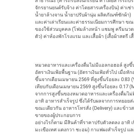
สาธารณะ (ค่ารถรับส่งนักเรียน ค่าโดยสารรถป
จักรยานยนต์รับจ้าง ค่าโดยสารเครื่องบิน) ค่าเช
น้ำยาล้างจาน น้ำยาปรับผ้านุ่ม ผลิตภัณฑ์ซักผ้า)
และค่าเล่าเรียนและค่าธรรมเนียมการศึกษา ขณะ
ของใช้ส่วนบุคคล (โฟมล้างหน้า แชมพู ครีมนวดผม
ตัว) ค่าห้องพักโรงแรม และเสื้อผ้า (เสื้อผ้าสตรี เสื
หมวดอาหารและเครื่องดื่มไม่มีแอลกอฮอล์ สูงขึ
อัตราเงินเฟ้อพื้นฐาน (อัตราเงินเฟ้อทั่วไป เมื่อ
ขึ้นจากเดือนเมษายน 2569 ที่สูงขึ้นร้อยละ 0.83
เทียบกับเดือนเมษายน 2569 สูงขึ้นร้อยละ 0.17 
จากการสูงขึ้นของหมวดอาหารและเครื่องดื่มไม
อาทิ อาหารสำเร็จรูป ซึ่งได้รับผลจากการทยอยส่ง
ขณะเดียวกัน อาหารโทรสั่ง (Delivery) และข้าวสา
ขายของผู้ประกอบการ
อย่างไรก็ตาม มีสินค้าที่ราคาปรับตัวลดลง อาทิ 
มะเขือเทศ แตงกวา ชะอม) กาแฟผงสำเร็จรูป และน้