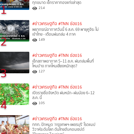
ทุกขนาด เช็กราคาทองแท่งล่าสุด
1
214
#ข่าวเศรษฐกิจ
#TNN ช่อง16
พยากรณ์อากาศวันนี้ 6 ส.ค. 69 พายุคูจิระ ไม่
เข้าไทย - เตือนฝนถล่ม 4 ภาค
2
149
#ข่าวเศรษฐกิจ
#TNN ช่อง16
เช็กสภาพอากาศ 5–11 ส.ค. ฝนถล่มพื้นที่
ไหนบ้าง ภาคไหนเสี่ยงหนักสุด?
3
127
#ข่าวเศรษฐกิจ
#TNN ช่อง16
เปิดรายชื่อจังหวัด ฝนหนัก–ฝนน้อย 6–12
ส.ค. นี้
4
105
#ข่าวเศรษฐกิจ
#TNN ช่อง16
ททท. ปักหมุด ‘กรุงเทพฯ-เพชรบุรี’ โรดแมป
วิวาห์ระดับโลก ดันไทยฮับคอนเซปต์