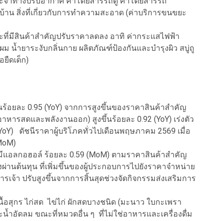
ระจำทางปรับอากาศ ค่าโดยสารรถตู้ ค่าโดยสารรถ
่าบ้าน สิ่งที่เกี่ยวกับการทำความสะอาด (ค่าบริการขนขยะ
ที่มีสินค้าสำคัญปรับราคาลดลง อาทิ ค่ากระแสไฟฟ้า
 น้ำยาระงับกลิ่นกาย ผลิตภัณฑ์ป้องกันและบำรุงผิว สบู่ถู
้อยืดเด็ก)
้นร้อยละ 0.95 (YoY) จากการสูงขึ้นของราคาสินค้าสำคัญ
หักอาหารสดและพลังงานออก) สูงขึ้นร้อยละ 0.92 (YoY) เร่งตัว
 (YoY) ดัชนีราคาผู้บริโภคทั่วไปเดือนพฤษภาคม 2569 เมื่อ
(MoM)
่มีแอลกอฮอล์ ร้อยละ 0.59 (MoM) ตามราคาสินค้าสำคัญ
ผ่านต้นทุน ที่เพิ่มขึ้นของผู้ประกอบการไปยังราคาจำหน่าย
รเจ้า ปรับสูงขึ้นจากการสิ้นสุดช่วงจัดกิจกรรมส่งเสริมการ
เนื้อสุกร ไก่สด ไข่ไก่ ผักสดบางชนิด (มะนาว ใบกะเพรา
ำอัดลม ขณะที่หมวดอื่น ๆ ที่ไม่ใช่อาหารและเครื่องดื่ม