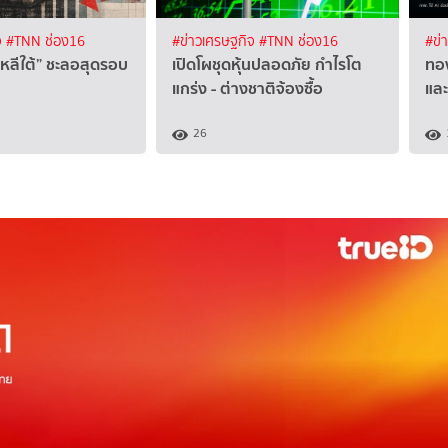
จ
#TNN ช่อง16
#ข่าวเศรษฐกิจ
#TNN ช่อง16
#ข่
าหลีใต้” ชะลอสุดรอบ
เปิดโผชุดหุ้นปลอดภัย กำไรโต
ทอง
แกร่ง - ต่างชาติจ้องซื้อ
แล
26