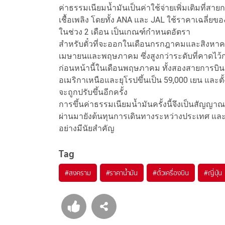
ค่าธรรมเนียมน้ำมันเป็นค่าใช้จ่ายเพิ่มเติมที่
เชื้อเพลิง โดยทั้ง ANA และ JAL ใช้ราคาเฉลี่ยข
ในช่วง 2 เดือน เป็นเกณฑ์กำหนดอัตรา
สำหรับตั๋วที่จะออกในเดือนกรกฎาคมและสิงหาคม
เมษายนและพฤษภาคม ซึ่งสูงกว่าระดับที่คาดไว้ก่
ก่อนหน้านี้ในเดือนพฤษภาคม ทั้งสองสายการบินเ
อเมริกาเหนือและยุโรปขึ้นเป็น 59,000 เยน และต
จะถูกปรับขึ้นอีกครั้ง
การขึ้นค่าธรรมเนียมน้ำมันครั้งนี้จึงเป็นสัญ
ผ่านมายังต้นทุนการเดินทางระหว่างประเทศ และอาจ
อย่างมีนัยสำคัญ
Tag
#
สงคราม
#
ราคาน้ำมัน
#
ตั๋วเครื่องบิน
#
ญี่ปุ่น