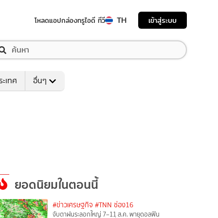
TH
เข้าสู่ระบบ
โหลดแอป
กล่องทรูไอดี ทีวี
ระเทศ
อื่นๆ
ยอดนิยมในตอนนี้
#ข่าวเศรษฐกิจ
#TNN ช่อง16
จับตาฝนระลอกใหญ่ 7–11 ส.ค. พายุดอลฟิน