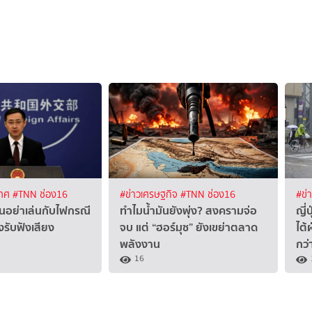
เทศ
#TNN ช่อง16
#ข่าวเศรษฐกิจ
#TNN ช่อง16
#ข่
ุ่นอย่าเล่นกับไฟกรณี
ทำไมน้ำมันยังพุ่ง? สงครามจ่อ
ญี่
องรับฟังเสียง
จบ แต่ “ฮอร์มุซ” ยังเขย่าตลาด
ไต้
พลังงาน
กว่
16