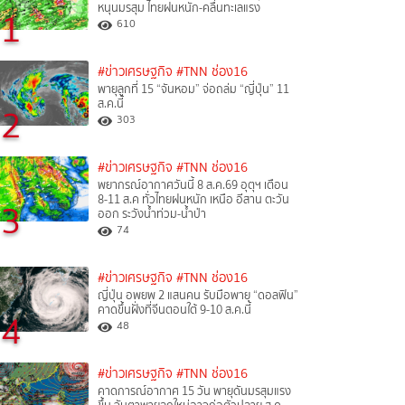
หนุนมรสุม ไทยฝนหนัก-คลื่นทะเลแรง
1
610
#ข่าวเศรษฐกิจ
#TNN ช่อง16
พายุลูกที่ 15 “จันหอม” จ่อถล่ม “ญี่ปุ่น” 11
ส.ค.นี้
2
303
#ข่าวเศรษฐกิจ
#TNN ช่อง16
พยากรณ์อากาศวันนี้ 8 ส.ค.69 อุตุฯ เตือน
8-11 ส.ค ทั่วไทยฝนหนัก เหนือ อีสาน ตะวัน
3
ออก ระวังน้ำท่วม-น้ำป่า
74
#ข่าวเศรษฐกิจ
#TNN ช่อง16
ญี่ปุ่น อพยพ 2 แสนคน รับมือพายุ “ดอลฟิน”
คาดขึ้นฝั่งที่จีนตอนใต้ 9-10 ส.ค.นี้
4
48
#ข่าวเศรษฐกิจ
#TNN ช่อง16
คาดการณ์อากาศ 15 วัน พายุดันมรสุมแรง