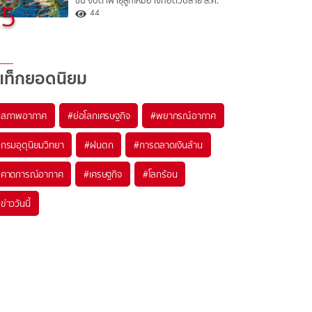
ขึ้น จับตาพายุลูกใหม่อาจก่อตัวปลาย ส.ค.
5
44
แท็กยอดนิยม
#
สภาพอากาศ
#
ย่อโลกเศรษฐกิจ
#
พยากรณ์อากาศ
#
กรมอุตุนิยมวิทยา
#
ฝนตก
#
การตลาดเงินล้าน
#
คาดการณ์อากาศ
#
เศรษฐกิจ
#
โลกร้อน
#
ข่าววันนี้