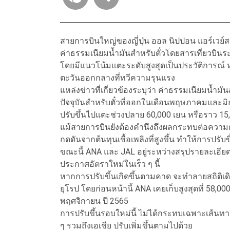
สายการบินใหญ่ของญี่ปุ่น ออล นิปปอน แอร์เวย์ส
ค่าธรรมเนียมน้ำมันสำหรับตั๋วโดยสารเที่ยวบิ
โดยมีแนวโน้มแตะระดับสูงสุดเป็นประวัติการณ์ ห
ตะวันออกกลางที่ทวีความรุนแรง
แหล่งข่าวที่เกี่ยวข้องระบุว่า ค่าธรรมเนียมน้ำม
ปัจจุบันสำหรับตั๋วที่ออกในเดือนพฤษภาคมและมิถ
ปรับขึ้นไปแตะช่วงปลาย 60,000 เยน หรือราว 15,
แม้สายการบินยังต้องคำนึงถึงผลกระทบต่อความต้
กดดันจากต้นทุนเชื้อเพลิงที่สูงขึ้น ทำให้การปรับ
ขณะนี้ ANA และ JAL อยู่ระหว่างสรุปรายละเอี
ประกาศอัตราใหม่ในเร็ว ๆ นี้
หากการปรับขึ้นเกิดขึ้นตามคาด จะทำลายสถิติเ
ยุโรป โดยก่อนหน้านี้ ANA เคยเก็บสูงสุดที่ 58,00
พฤศจิกายน ปี 2565
การปรับขึ้นรอบใหม่นี้ ไม่ได้กระทบเฉพาะเส้นทา
ๆ รวมถึงเอเชีย ปรับเพิ่มขึ้นตามไปด้วย