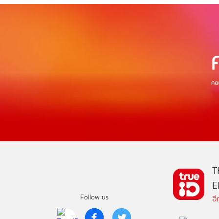
T
E
Follow us
อ