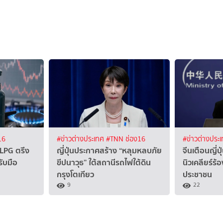
16
#ข่าวต่างประเทศ
#TNN ช่อง16
#ข่าวต่างประ
 LPG ตรึง
ญี่ปุ่นประกาศสร้าง “หลุมหลบภัย
จีนเตือนญี่ป
รับมือ
ขีปนาวุธ” ใต้สถานีรถไฟใต้ดิน
นิวเคลียร์ร้
กรุงโตเกียว
ประชาชน
9
22