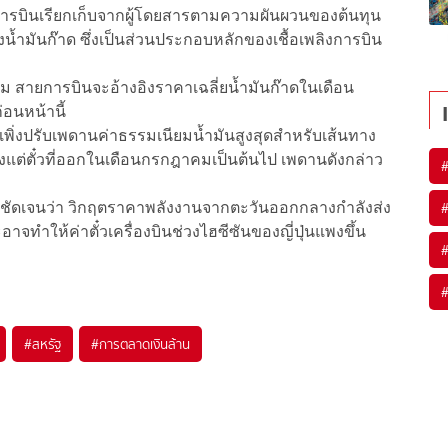
สายการบินเรียกเก็บจากผู้โดยสารตามความผันผวนของต้นทุน
องน้ำมันก๊าด ซึ่งเป็นส่วนประกอบหลักของเชื้อเพลิงการบิน
 สายการบินจะอ้างอิงราคาเฉลี่ยน้ำมันก๊าดในเดือน
อนหน้านี้
พิ่งปรับเพดานค่าธรรมเนียมน้ำมันสูงสุดสำหรับเส้นทาง
ั้งแต่ตั๋วที่ออกในเดือนกรกฎาคมเป็นต้นไป เพดานดังกล่าว
ญาณชัดเจนว่า วิกฤตราคาพลังงานจากตะวันออกกลางกำลังส่ง
ทำให้ค่าตั๋วเครื่องบินช่วงไฮซีซันของญี่ปุ่นแพงขึ้น
#
สหรัฐ
#
การตลาดเงินล้าน