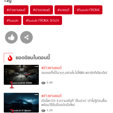
Tag
#
ข่าวยานยนต์
#
ข่าวรถยนต์
#
รถยนต์
#
Suzuki FRONX
#
Suzuki
#
Suzuki FRONX: B-SUV
ยอดนิยมในตอนนี้
#ข่าวยานยนต์
จอดรถทิ้งไว้นานๆ อย่างไร ไม่ให้พัง สตาร์ททีเดียวติด!
1
6.4K
#ข่าวยานยนต์
เปิดโลก EV: 6 ความจริงที่ "เจ็บปวด" (ถ้าไม่รู้ก่อนซื้อ)
พร้อมวิธีรับมือฉบับมือใหม่
2
5.2K