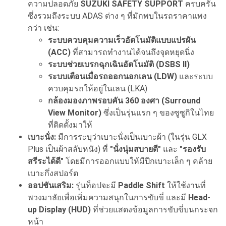
ความปลอดภัย
SUZUKI SAFETY SUPPORT
ครบครัน
ซึ่งรวมถึงระบบ ADAS ต่าง ๆ ที่มักพบในรถราคาแพง
กว่า เช่น:
ระบบควบคุมความเร็วอัตโนมัติแบบแปรผัน
(ACC)
ที่สามารถทำงานได้จนถึงจุดหยุดนิ่ง
ระบบช่วยเบรกฉุกเฉินอัตโนมัติ (DSBS II)
ระบบเตือนเมื่อรถออกนอกเลน (LDW)
และระบบ
ควบคุมรถให้อยู่ในเลน (LKA)
กล้องมองภาพรอบคัน 360 องศา (Surround
View Monitor)
ซึ่งเป็นรุ่นแรก ๆ ของซูซูกิในไทย
ที่ติดตั้งมาให้
เบาะนั่ง:
มีการระบุว่าเบาะนั่งเป็นเบาะผ้า (ในรุ่น GLX
Plus เป็นผ้าสลับหนัง) ที่
"นั่งนุ่มสบายดี"
และ
"รองรับ
สรีระได้ดี"
โดยมีการออกแบบให้มีปีกเบาะเล็ก ๆ คล้าย
เบาะกึ่งสปอร์ต
ออปชันเสริม:
รุ่นท็อปจะมี
Paddle Shift
ให้ใช้งานที่
พวงมาลัยเพื่อเพิ่มความสนุกในการขับขี่ และมี
Head-
up Display (HUD)
ที่ช่วยแสดงข้อมูลการขับขี่บนกระจก
หน้า