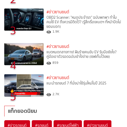
#ข่าวยานยนต์
OBD2 Scanner: "หมอประจำรถ" ฉบับพกพา ทำไม
คนใช้ EV ถึงควรมีติดไว้? (รู้ลึกเรื่องแบตฯ ที่หน้าปัดไม่
3
ยอมบอก)
1.9K
#ข่าวยานยนต์
แบตหมดกลางทาง! ฝันร้ายคนขับ EV รับมือยังไง?
คู่มือเอาตัวรอดฉบับเข้าใจง่าย (เซฟเก็บไว้เลย)
4
859
#ข่าวยานยนต์
แนะนำรถยนต์ 7 ที่นั่งน่าใช้รุ่นใหม่ในปี 2025
5
2.7K
แท็กยอดนิยม
#
ข่าวรถยนต์
#
รถยนต์
#
รถยนต์ไฟฟ้า
#
ข่าวยานยนต์