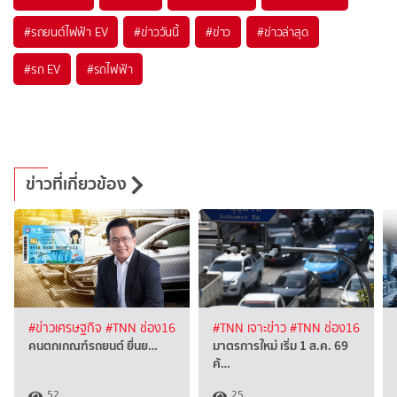
#
รถยนต์ไฟฟ้า EV
#
ข่าววันนี้
#
ข่าว
#
ข่าวล่าสุด
#
รถ EV
#
รถไฟฟ้า
ข่าวที่เกี่ยวข้อง
#ข่าวเศรษฐกิจ
#TNN ช่อง16
#TNN เจาะข่าว
#TNN ช่อง16
คนตกเกณฑ์รถยนต์ ยื่นย…
มาตรการใหม่ เริ่ม 1 ส.ค. 69
ค้…
52
25