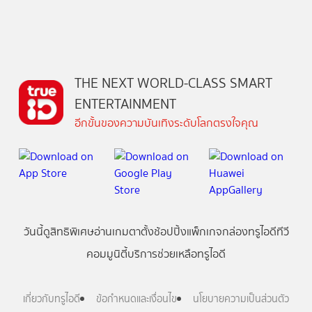
THE NEXT WORLD-CLASS SMART
ENTERTAINMENT
อีกขั้นของความบันเทิงระดับโลกตรงใจคุณ
วันนี้
ดู
สิทธิพิเศษ
อ่าน
เกม
ตาตั้ง
ช้อปปิ้ง
แพ็กเกจ
กล่องทรูไอดีทีวี
คอมมูนิตี้
บริการช่วยเหลือทรูไอดี
เกี่ยวกับทรูไอดี
ข้อกำหนดและเงื่อนไข
นโยบายความเป็นส่วนตัว