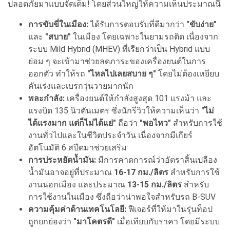
ปลอดภัยมาแบบจัดเต็ม! โดยส่วนใหญ่ให้ความเห็นประมาณนี้
การขับขี่ในเมือง:
ได้รับการตอบรับที่ดีมากว่า
"ขับง่าย"
และ
"สบาย"
ในเมือง โดยเฉพาะในยามรถติด เนื่องจาก
ระบบ Mild Hybrid (MHEV) ที่เรียกว่าเป็น Hybrid แบบ
ย่อม ๆ จะเข้ามาช่วยลดภาระของเครื่องยนต์ในการ
ออกตัว ทำให้รถ
"ไหลไปเลยสบาย ๆ"
โดยไม่ต้องเหยียบ
คันเร่งและเบรกวุ่นวายมากนัก
พละกำลัง:
เครื่องยนต์ให้กำลังสูงสุด 101 แรงม้า และ
แรงบิด 135 นิวตันเมตร ซึ่งนักรีวิวให้ความเห็นว่า
"ไม่
ได้แรงมาก แต่ก็ไม่ได้แย่"
ถือว่า
"พอไหว"
สำหรับการใช้
งานทั่วไปและในชีวิตประจำวัน เนื่องจากมีเกียร์
อัตโนมัติ 6 สปีดมาช่วยเสริม
การประหยัดน้ำมัน:
มีการคาดการณ์ว่าอัตราสิ้นเปลือง
น้ำมันอาจอยู่ที่ประมาณ
16-17 กม./ลิตร
สำหรับการใช้
งานนอกเมือง และประมาณ
13-15 กม./ลิตร
สำหรับ
การใช้งานในเมือง ซึ่งถือว่าน่าพอใจสำหรับรถ B-SUV
ความคุ้มค่าด้านเทคโนโลยี:
ฟีเจอร์ที่ให้มาในรุ่นท็อป
ถูกยกย่องว่า
"มาโคตรดี"
เมื่อเทียบกับราคา โดยมีระบบ