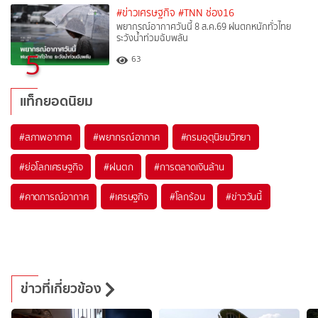
#ข่าวเศรษฐกิจ
#TNN ช่อง16
พยากรณ์อากาศวันนี้ 8 ส.ค.69 ฝนตกหนักทั่วไทย
ระวังน้ำท่วมฉับพลัน
5
63
แท็กยอดนิยม
#
สภาพอากาศ
#
พยากรณ์อากาศ
#
กรมอุตุนิยมวิทยา
#
ย่อโลกเศรษฐกิจ
#
ฝนตก
#
การตลาดเงินล้าน
#
คาดการณ์อากาศ
#
เศรษฐกิจ
#
โลกร้อน
#
ข่าววันนี้
ข่าวที่เกี่ยวข้อง