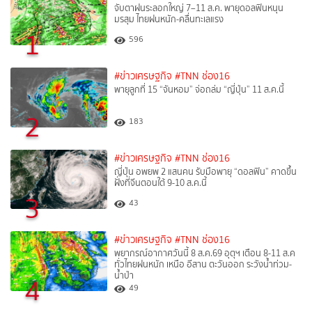
จับตาฝนระลอกใหญ่ 7–11 ส.ค. พายุดอลฟินหนุน
มรสุม ไทยฝนหนัก-คลื่นทะเลแรง
1
596
#ข่าวเศรษฐกิจ
#TNN ช่อง16
พายุลูกที่ 15 “จันหอม” จ่อถล่ม “ญี่ปุ่น” 11 ส.ค.นี้
2
183
#ข่าวเศรษฐกิจ
#TNN ช่อง16
ญี่ปุ่น อพยพ 2 แสนคน รับมือพายุ “ดอลฟิน” คาดขึ้น
ฝั่งที่จีนตอนใต้ 9-10 ส.ค.นี้
3
43
#ข่าวเศรษฐกิจ
#TNN ช่อง16
พยากรณ์อากาศวันนี้ 8 ส.ค.69 อุตุฯ เตือน 8-11 ส.ค
ทั่วไทยฝนหนัก เหนือ อีสาน ตะวันออก ระวังน้ำท่วม-
น้ำป่า
4
49