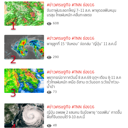
#ข่าวเศรษฐกิจ
#TNN ช่อง16
จับตาฝนระลอกใหญ่ 7–11 ส.ค. พายุดอลฟินหนุน
มรสุม ไทยฝนหนัก-คลื่นทะเลแรง
1
608
#ข่าวเศรษฐกิจ
#TNN ช่อง16
พายุลูกที่ 15 “จันหอม” จ่อถล่ม “ญี่ปุ่น” 11 ส.ค.นี้
2
290
#ข่าวเศรษฐกิจ
#TNN ช่อง16
พยากรณ์อากาศวันนี้ 8 ส.ค.69 อุตุฯ เตือน 8-11 ส.ค
ทั่วไทยฝนหนัก เหนือ อีสาน ตะวันออก ระวังน้ำท่วม-
น้ำป่า
3
73
#ข่าวเศรษฐกิจ
#TNN ช่อง16
ญี่ปุ่น อพยพ 2 แสนคน รับมือพายุ “ดอลฟิน” คาดขึ้น
ฝั่งที่จีนตอนใต้ 9-10 ส.ค.นี้
4
48