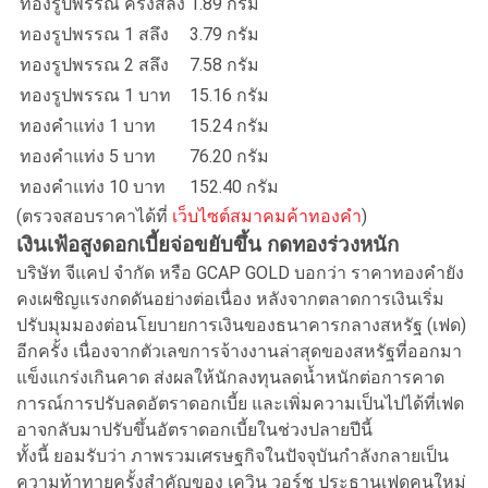
ทองรูปพรรณ ครึ่งสลึง
1.89 กรัม
ทองรูปพรรณ 1 สลึง
3.79 กรัม
ทองรูปพรรณ 2 สลึง
7.58 กรัม
ทองรูปพรรณ 1 บาท
15.16 กรัม
ทองคำแท่ง 1 บาท
15.24 กรัม
ทองคำแท่ง 5 บาท
76.20 กรัม
ทองคำแท่ง 10 บาท
152.40 กรัม
(ตรวจสอบราคาได้ที่
เว็บไซต์สมาคมค้าทองคำ
)
เงินเฟ้อสูงดอกเบี้ยจ่อขยับขึ้น กดทองร่วงหนัก
บริษัท จีแคป จำกัด หรือ GCAP GOLD บอกว่า ราคาทองคำยัง
คงเผชิญแรงกดดันอย่างต่อเนื่อง หลังจากตลาดการเงินเริ่ม
ปรับมุมมองต่อนโยบายการเงินของธนาคารกลางสหรัฐ (เฟด)
อีกครั้ง เนื่องจากตัวเลขการจ้างงานล่าสุดของสหรัฐที่ออกมา
แข็งแกร่งเกินคาด ส่งผลให้นักลงทุนลดน้ำหนักต่อการคาด
การณ์การปรับลดอัตราดอกเบี้ย และเพิ่มความเป็นไปได้ที่เฟด
อาจกลับมาปรับขึ้นอัตราดอกเบี้ยในช่วงปลายปีนี้
ทั้งนี้ ยอมรับว่า ภาพรวมเศรษฐกิจในปัจจุบันกำลังกลายเป็น
ความท้าทายครั้งสำคัญของ เควิน วอร์ช ประธานเฟดคนใหม่