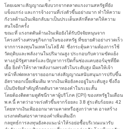
โดยเฉพาะสัญญาณเชิงบวกจากตลาดแรงงานสหรัฐที่ยัง
แข็งแกร่ง และการจ้างงานที่เร่งตัวขึ้นอย่างมาก ทำให้ความ
กังวลด้านเงินเฟ้อกลับมาเป็นประเด็นหลักที่ตลาดให้ความ
สนใจอีกครั้ง
ขณะที่ แรงกดดันด้านเงินเฟ้อยังได้รับปัจจัยหนุนจาก
โครงสร้างเศรษฐกิจภายในของสหรัฐ ที่ขยายตัวอย่างรวดเร็ว
จากการลงทุนในเทคโนโลยี AI ซึ่งกระตุ้นความต้องการใช้
วัตถุดิบและพลังงานในปริมาณสูง ประกอบกับความขัดแย้ง
ทางภูมิรัฐศาสตร์และปัญหาการปิดกั้นช่องแคบฮอร์มุซที่ยืด
เยื้อ ยิ่งทำให้ราคาพลังงานทรงตัวในระดับสูง มีผลให้เจ้า
หน้าที่เฟดหลายรายออกมาส่งสัญญาณสนับสนุนการปรับขึ้น
อัตราดอกเบี้ยเพิ่มเติม หากเงินเฟ้อยังคงอยู่ในระดับสูง ซึ่งถือ
เป็นปัจจัยสำคัญที่กดดันราคาทองคำในระยะสั้น
โดยต้องติดตามดูดัชนีราคาผู้บริโภค (CPI) ของสหรัฐในเดือน
พ.ค.นี้ คาดว่าอาจเร่งตัวขึ้นจากร้อยละ 3.8 สู่ระดับร้อยละ 4.2
โดยหากเงินเฟ้อออกมาตามคาดหรือสูงกว่าคาด อาจสร้าง
แรงกดดันต่อราคาทองคำเพิ่มเติมอีก
กลยุทธ์การลงทุนยังคงแนะนำให้รอย่อซื้อบริเวณแนวรับ