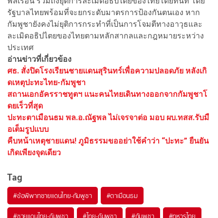
พลเรือน รวมถึงยุติการละเมิดอธิปไตยของไทยโดยทันที โดย
รัฐบาลไทยพร้อมที่จะยกระดับมาตรการป้องกันตนเอง หาก
กัมพูชายังคงไม่ยุติการกระทำที่เป็นการโจมตีทางอาวุธและ
ละเมิดอธิปไตยของไทยตามหลักสากลและกฎหมายระหว่าง
ประเทศ
อ่านข่าวที่เกี่ยวข้อง
ศธ. สั่งปิดโรงเรียนชายแดนสุรินทร์เพื่อความปลอดภัย หลังเกิ
ดเหตุปะทะไทย-กัมพูชา
สถานเอกอัครราชทูตฯ แนะคนไทยเดินทางออกจากกัมพูชาโ
ดยเร็วที่สุด
ปะทะตาเมือนธม พล.อ.ณัฐพล ไม่เจรจาต่อ มอบ ผบ.ทสส.รับมื
อเต็มรูปแบบ
คืบหน้าเหตุชายแดน! ภูมิธรรมขออย่าใช้คำว่า “ปะทะ” ยืนยัน
เกิดเพียงจุดเดียว
Tag
#
ข้อพิพาทชายแดนไทย-กัมพูชา
#
ตาเมือนธม
#
ชายแดนไทย-กัมพูชา
#
ไทย-กัมพูชา
#
กัมพูชา
#
ทหารไทย