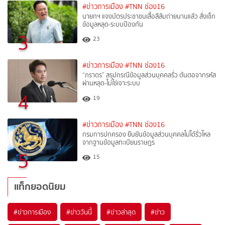
#ข่าวการเมือง
#TNN ช่อง16
นายกฯ แจงบัตรประชาชนเสื้อสีส้มถ่ายนานแล้ว สั่งเช็ก
ข้อมูลหลุด-ระบบป้องกัน
3
23
#ข่าวการเมือง
#TNN ช่อง16
“ภราดร” สรุปกรณีข้อมูลส่วนบุคคลรั่ว ต้นตอจากรหัส
ผ่านหลุด-ไม่ใช่เจาะระบบ
4
19
#ข่าวการเมือง
#TNN ช่อง16
กรมการปกครอง ยืนยันข้อมูลส่วนบุคคลไม่ได้รั่วไหล
จากฐานข้อมูลทะเบียนราษฎร
5
15
แท็กยอดนิยม
#
ข่าวการเมือง
#
ข่าววันนี้
#
ข่าวล่าสุด
#
ข่าว