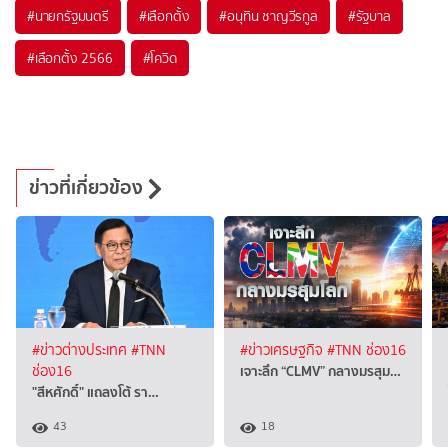
#
นายกรัฐมนตรี
#
เลือกตั้ง
#
อนุทิน ชาญวีรกูล
#
รัฐบาล
#
เลือกตั้ง 2566
#
โควิด
ข่าวที่เกี่ยวข้อง
#ข่าวต่างประเทศ
#TNN
#ข่าวเศรษฐกิจ
#TNN ช่อง16
เจาะลึก “CLMV” กลางมรสุม…
ช่อง16
"สีหศักดิ์" แถลงโต้ ​รา…
43
18