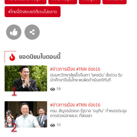
#
ไทยนี้รักสงบแต่ถึงรบไม่ขลาด
ยอดนิยมในตอนนี้
#ข่าวการเมือง
#TNN ช่อง16
ปมมหาวิทยาลัยเอื้อจีนเทา "ยศชนัน" สั่งด่วน รับ
นักศึกษาจีนในไทย พบผิดดำเนินคดีทันที
1
58
#ข่าวการเมือง
#TNN ช่อง16
ครม. สัญจรนัดแรก รัฐบาล “อนุทิน” กำหนดประชุม
คาดช่วงปลายส.ค. ที่สงขลา
2
35