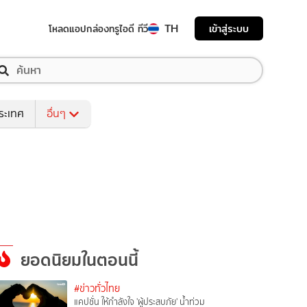
TH
เข้าสู่ระบบ
โหลดแอป
กล่องทรูไอดี ทีวี
ระเทศ
อื่นๆ
ยอดนิยมในตอนนี้
#ข่าวทั่วไทย
แคปชั่น ให้กำลังใจ 'ผู้ประสบภัย' น้ำท่วม