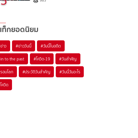
5
983
แท็กยอดนิยม
#
ข่าว
#
ข่าววันนี้
#
วันนี้ในอดีต
#
in to the past
#
โควิด-19
#
วันสำคัญ
#
รอบโลก
#
ประวัติวันสำคัญ
#
วันนี้วันอะไร
#
โควิด