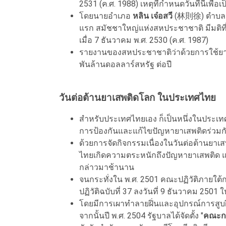
2531 (ค.ศ. 1988) เหตุที่กำหนดวันที่นี้เพื่
โดยนายอำเภอ
หลิน เจ๋อสวี
(林則徐) ตำบลหู
แรก สมัชชาใหญ่แห่งสหประชาชาติ มีมติที
เมื่อ 7 ธันวาคม พ.ศ. 2530 (ค.ศ. 1987)
รายงานของสหประชาชาติว่าด้วยการใช้ยาเส
พันล้านดอลลาร์สหรัฐ ต่อปี
วันต่อต้านยาเสพติดโลก ในประเทศไทย
สำหรับประเทศไทยเอง ก็เป็นหนึ่งในประเ
การป้องกันและแก้ไขปัญหายาเสพติดร่วมกั
ด้วยการจัดกิจกรรมเนื่องในวันต่อต้านยาเ
ไทยเกิดความตระหนักถึงปัญหายาเสพติด 
กล่าวมาช้านาน
จนกระทั่งใน พ.ศ. 2501 คณะปฏิวัติภายใต
ปฏิวัติฉบับที่ 37 ลงวันที่ 9 ธันวาคม 2501 
โดยมีการเผาทำลายฝิ่นและอุปกรณ์การสูบฝิ่
จากนั้นปี พ.ศ. 2504 รัฐบาลได้จัดตั้ง "
คณะก