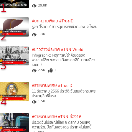
1
29.8K
#บทความพิเศษ
#TrueID
รู้จัก "โรคตับ" สาเหตุการเสียชีวิตของ เจ ไพลิน
2
1.3K
#ข่าวต่างประเทศ
#TNN World
Infographic: เหตุการณ์สำคัญตลอด
3
พระชนม์ชีพ ของสมเด็จพระราชินีนาถเอลิซา
เบธที่ 2
2.5K
1
#รายงานพิเศษ
#TrueID
11 ธันวาคม 2566 ประวัติ วันสมเด็จกรมพระ
4
ปรมานุชิตชิโนรส
1.5K
#รายงานพิเศษ
#TNN ช่อง16
ประวัติวันไปรษณีย์โลก 9 ตุลาคม วันแห่ง
ความร่วมมือกันของแต่ละประเทศในโลกนี้