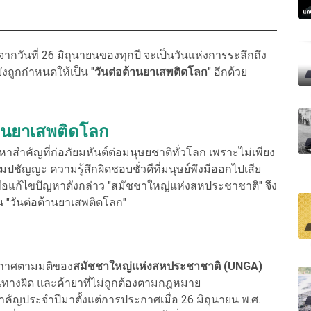
กวันที่ 26 มิถุนายนของทุกปี จะเป็นวันแห่งการระลึกถึง
ยังถูกกำหนดให้เป็น "
วันต่อต้านยาเสพติดโลก
" อีกด้วย
้านยาเสพติดโลก
ญหาสำคัญที่ก่อภัยมหันต์ต่อมนุษยชาติทั่วโลก เพราะไม่เพียง
ัมปชัญญะ ความรู้สึกผิดชอบชั่วดีที่มนุษย์พึงมีออกไปเสีย
พื่อแก้ไขปัญหาดังกล่าว "สมัชชาใหญ่แห่งสหประชาชาติ" จึง
็น "วันต่อต้านยาเสพติดโลก"
ระกาศตามมติของ
สมัชชาใหญ่แห่งสหประชาชาติ (UNGA)
นทางผิด และค้ายาที่ไม่ถูกต้องตามกฎหมาย
คัญประจำปีมาตั้งแต่การประกาศเมื่อ 26 มิถุนายน พ.ศ.