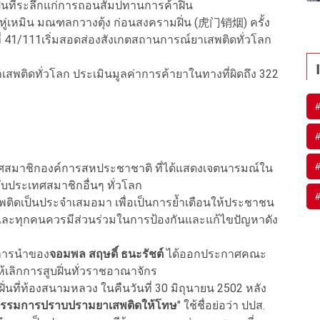
อเป็นที่ระลึกแก่การถอนสัมปทานการค้าฝิ่น
่เหมิน มณฑลกวางตุ้ง ก่อนสงครามฝิ่น (虎门销烟) ครั้ง
่ 41/111เริ่มสอดส่องสังเกตสถานการณ์ยาเสพติดทั่วโลก
พติดทั่วโลก ประเมินมูลค่าการค้ายาในทางที่ผิดถึง 322
ทศสมาชิกองค์การสหประชาชาติ ที่ได้แสดงเจตนารมณ์ใน
บประเทศสมาชิกอื่นๆ ทั่วโลก
สพติดเป็นประจำเสมอมา เพื่อเป็นการย้ำเตือนให้ประชาชน
และทุกคนควรมีส่วนร่วมในการป้องกันและแก้ไขปัญหาดัง
้การนำของ
จอมพล สฤษดิ์ ธนะรัชต์
ได้ออกประกาศคณะ
ให้เลิกการสูบฝิ่นทั่วราชอาณาจักร
นที่ท้องสนามหลวง ในคืนวันที่ 30 มิถุนายน 2502 หลัง
รรมการปราบปรามยาเสพติดให้โทษ
" ใช้ชื่อย่อว่า ปปส.