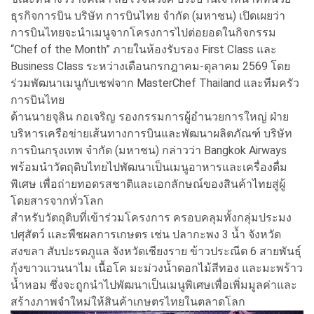
ธุรกิจการบิน บริษัท การบินไทย จำกัด (มหาชน) เปิดเผยว่า
การบินไทยจะนำเมนูจากโครงการไปต่อยอดในกิจกรรม
“Chef of the Month” ภายในห้องรับรอง First Class และ
Business Class ระหว่างเดือนกรกฎาคม-ตุลาคม 2569 โดย
ร่วมพัฒนาเมนูกับเชฟจาก MasterChef Thailand และทีมครัว
การบินไทย
ด้านนายจุลิน กอเจริญ รองกรรมการผู้อำนวยการใหญ่ ฝ่าย
บริหารเครือข่ายเส้นทางการบินและพัฒนาผลิตภัณฑ์ บริษัท
การบินกรุงเทพ จำกัด (มหาชน) กล่าวว่า Bangkok Airways
พร้อมนำวัตถุดิบไทยไปพัฒนาเป็นเมนูอาหารและเครื่องดื่ม
พิเศษ เพื่อถ่ายทอดรสชาติและเอกลักษณ์ของสินค้าไทยสู่ผู้
โดยสารจากทั่วโลก
สำหรับวัตถุดิบที่เข้าร่วมโครงการ ครอบคลุมทั้งกลุ่มประมง
ปศุสัตว์ และพืชผลการเกษตร เช่น ปลากะพง 3 น้ำ จังหวัด
สงขลา สับปะรดภูแล จังหวัดเชียงราย ข้าวประณีต 6 สายพันธุ์
กุ้งขาวแวนนาไม เนื้อโค มะม่วงน้ำดอกไม้สีทอง และมะพร้าว
น้ำหอม ซึ่งจะถูกนำไปพัฒนาเป็นเมนูพิเศษเพื่อเพิ่มมูลค่าและ
สร้างภาพจำใหม่ให้สินค้าเกษตรไทยในตลาดโลก