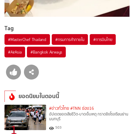
Tag
#
MasterChef Thailand
#
กรมการค้าภายใน
#
การบินไทย
#
AirAsia
#
Bangkok Airways
ยอดนิยมในตอนนี้
#ข่าวทั่วไทย
#TNN ช่อง16
อัปเดตยอดเสียชีวิต-บาดเจ็บเหตุ กราดยิงโรงเรียนย่าน
นนทบุรี
1
503