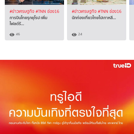
#ข่าวเศรษฐกิจ
#TNN ช่อง16
#ข่าวเศรษฐกิจ
#TNN ช่อง16
การบินไทยรุกยุโรป เพิ่ม
นักท่องเที่ยวไทยไปเกาหลี…
ไฟลต์รั…
46
24