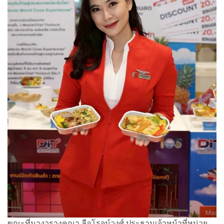
ขณะที่นางวรางคณา ลือโรจน์วงศ์ ประธานเจ้าหน้าที่หน่วย