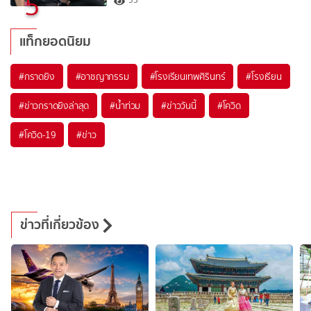
5
35
แท็กยอดนิยม
#
กราดยิง
#
อาชญากรรม
#
โรงเรียนเทพศิรินทร์
#
โรงเรียน
#
ข่าวกราดยิงล่าสุด
#
น้ำท่วม
#
ข่าววันนี้
#
โควิด
#
โควิด-19
#
ข่าว
ข่าวที่เกี่ยวข้อง