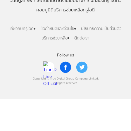
วันนี้
ดู
สิทธิพิเศษ
อ่าน
เกม
ตาตั้ง
ช้อปปิ้ง
แพ็กเกจ
กล่องทรูไอดีทีวี
คอมมูนิตี้
บริการช่วยเหลือทรูไอดี
เกี่ยวกับทรูไอดี
ข้อกำหนดและเงื่อนไข
นโยบายความเป็นส่วนตัว
บริการช่วยเหลือ
ติดต่อเรา
Follow us
Copyright © True Digital Group Company Limited.
All rights reserved