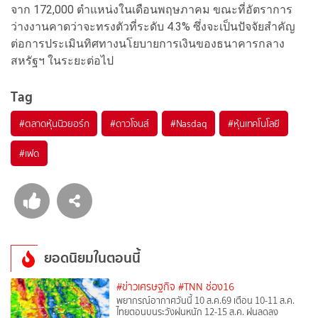
จาก 172,000 ตำแหน่งในเดือนพฤษภาคม ขณะที่อัตราการ
ว่างงานคาดว่าจะทรงตัวที่ระดับ 4.3% ซึ่งจะเป็นปัจจัยสำคัญ
ต่อการประเมินทิศทางนโยบายการเงินของธนาคารกลาง
สหรัฐฯ ในระยะต่อไป
Tag
#
ตลาดหุ้นนิวยอร์ก
#
ดาวโจนส์
#
Nasdaq
#
หุ้นเทคโนโลยี
#
เฟด
ยอดนิยมในตอนนี้
#ข่าวเศรษฐกิจ
#TNN ช่อง16
พยากรณ์อากาศวันนี้ 10 ส.ค.69 เตือน 10-11 ส.ค.
ไทยตอนบนระวังฝนหนัก 12-15 ส.ค. ฝนลดลง