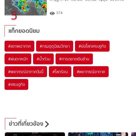
5
374
แท็กยอดนิยม
#
สภาพอากาศ
#
กรมอุตุนิยมวิทยา
#
ย่อโลกเศรษฐกิจ
#
ฝนตกหนัก
#
น้ำท่วม
#
การตลาดเงินล้าน
#
พยากรณ์อากาศวันนี้
#
โลกร้อน
#
พยากรณ์อากาศ
#
เศรษฐกิจ
ข่าวที่เกี่ยวข้อง