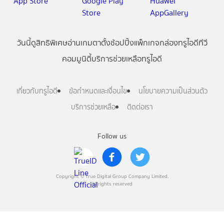
วันนี้
ดู
สิทธิพิเศษ
อ่าน
เกม
ตาตั้ง
ช้อปปิ้ง
แพ็กเกจ
กล่องทรูไอดีทีวี
คอมมูนิตี้
บริการช่วยเหลือทรูไอดี
เกี่ยวกับทรูไอดี
ข้อกำหนดและเงื่อนไข
นโยบายความเป็นส่วนตัว
บริการช่วยเหลือ
ติดต่อเรา
Follow us
Copyright © True Digital Group Company Limited.
All rights reserved