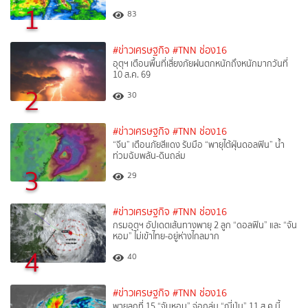
1
83
#ข่าวเศรษฐกิจ
#TNN ช่อง16
อุตุฯ เตือนพื้นที่เสี่ยงภัยฝนตกหนักถึงหนักมากวันที่
10 ส.ค. 69
2
30
#ข่าวเศรษฐกิจ
#TNN ช่อง16
“จีน” เตือนภัยสีแดง รับมือ “พายุไต้ฝุ่นดอลฟิน” น้ำ
ท่วมฉับพลัน-ดินถล่ม
3
29
#ข่าวเศรษฐกิจ
#TNN ช่อง16
กรมอุตุฯ อัปเดตเส้นทางพายุ 2 ลูก “ดอลฟิน” และ “จัน
หอม” ไม่เข้าไทย-อยู่ห่างไกลมาก
4
40
#ข่าวเศรษฐกิจ
#TNN ช่อง16
พายุลูกที่ 15 “จันหอม” จ่อถล่ม “ญี่ปุ่น” 11 ส.ค.นี้