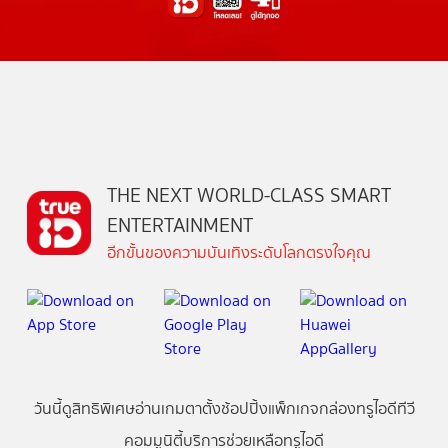
THE NEXT WORLD-CLASS SMART
ENTERTAINMENT
อีกขั้นของความบันเทิงระดับโลกตรงใจคุณ
วันนี้
ดู
สิทธิพิเศษ
อ่าน
เกม
ตาตั้ง
ช้อปปิ้ง
แพ็กเกจ
กล่องทรูไอดีทีวี
คอมมูนิตี้
บริการช่วยเหลือทรูไอดี