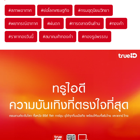
#
สภาพอากาศ
#
ย่อโลกเศรษฐกิจ
#
กรมอุตุนิยมวิทยา
#
พยากรณ์อากาศ
#
ฝนตก
#
การตลาดเงินล้าน
#
ทองคำ
#
ราคาทองวันนี้
#
สมาคมค้าทองคำ
#
ทองรูปพรรณ