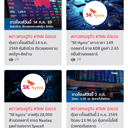
#ข่าวเศรษฐกิจ
#TNN ช่อง16
#ข่าวเศรษฐกิจ
#TNN ช่อง16
หุ้นดาวโจนส์วันนี้ 14 ก.ค.
"SK Hynix" เคาะราคา 149
2569 หุ้นชิปร่วง กังวลสงคราม
ดอลลาร์ ขาย ADR มูลค่า 2.65
สหรัฐฯ-อิหร่าน
หมื่นล้านดอลลาร์
23
19
#ข่าวเศรษฐกิจ
#TNN ช่อง16
#ข่าวเศรษฐกิจ
#TNN ช่อง16
"SK hynix" ขายหุ้น 28,000
หุ้นดาวโจนส์วันนี้ 2 ก.ค. 2569
ล้านดอลลาร์ เทรด Nasdaq
ปิดลบ 13.96 จุด หุ้นเทคโนโลยี
มูลค่ารองจาก SpaceX
ร่วงกดดันตลาด