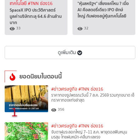
"หุ้นสหรัฐฯ" เสี่ยงแค่ไหน ? เมื่อ
เทคโนโลยี
#TNN ช่อง16
AI คือสตอรี่เดียว IPO ยักษ์
SpaceX IPO ประวัติศาสตร์
ใหญ่ กับฟองสบู่หุ้นเทคโนโลยี
มูลค่าบริษัททะลุ 64.6 ล้านล้าน
บาท
33
32
ดูเพิ่มเติม
ยอดนิยมในตอนนี้
#ข่าวเศรษฐกิจ
#TNN ช่อง16
ราคาทองรูปพรรณวันนี้ 7 ส.ค. 2569 รวมทุกขนาด เช็
กราคาทองแท่งล่าสุด
1
356
#ข่าวเศรษฐกิจ
#TNN ช่อง16
จับตาฝนระลอกใหญ่ 7–11 ส.ค. พายุดอลฟินหนุน
มรสุม ไทยฝนหนัก-คลื่นทะเลแรง