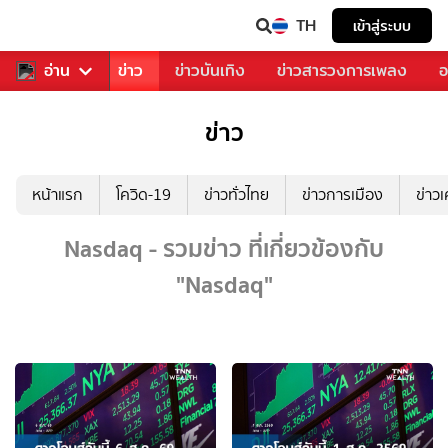
TH
เข้าสู่ระบบ
บคุณ
อ่าน
กีฬา
ข่าว
ข่าวบันเทิง
ข่าวสารวงการเพลง
อ
ข่าว
หน้าแรก
โควิด-19
ข่าวทั่วไทย
ข่าวการเมือง
ข่าว
Nasdaq - รวมข่าว ที่เกี่ยวข้องกับ
"Nasdaq"