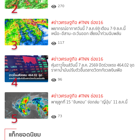
2
270
#ข่าวเศรษฐกิจ
#TNN ช่อง16
พยากรณ์อากาศวันนี้ 7 ส.ค.69 เตือน 7-9 ส.ค.นี้
เหนือ–อีสาน–ตะวันออก เสี่ยงน้ำท่วมฉับพลัน
3
117
#ข่าวเศรษฐกิจ
#TNN ช่อง16
หุ้นดาวโจนส์วันนี้ 7 ส.ค. 2569 ปิดร่วงแรง 464.02 จุด
ราคาน้ำมันปรับตัวขึ้นตลาดวิตกกังวลเงินเฟ้อ
4
96
#ข่าวเศรษฐกิจ
#TNN ช่อง16
พายุลูกที่ 15 “จันหอม” จ่อถล่ม “ญี่ปุ่น” 11 ส.ค.นี้
5
73
แท็กยอดนิยม