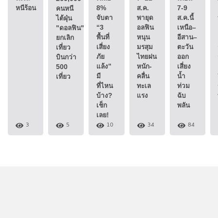
หนีร้อน
8%
ส.ค.
7-9
คนหนี
จับตา
พายุด
ส.ค.นี้
ไต้ฝุ่น
“3
อลฟิน
เหนือ–
"ดอลฟิน"
พื้นที่
หนุน
อีสาน–
ยกเลิก
เสี่ยง
มรสุม
ตะวัน
เที่ยว
ภัย
ไทยฝน
ออก
บินกว่า
แล้ง”
หนัก-
เสี่ยง
500
มี
คลื่น
น้ำ
เที่ยว
ที่ไหน
ทะเล
ท่วม
บ้าง?
แรง
ฉับ
เช็ก
พลัน
เลย!
3
5
10
34
84