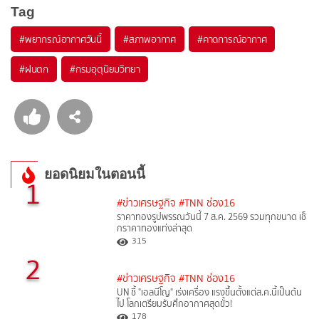
Tag
#
พยากรณ์อากาศวันนี้
#
สภาพอากาศ
#
คาดการณ์อากาศ
#
ฝนตก
#
กรมอุตุนิยมวิทยา
ยอดนิยมในตอนนี้
1
#ข่าวเศรษฐกิจ
#TNN ช่อง16
ราคาทองรูปพรรณวันนี้ 7 ส.ค. 2569 รวมทุกขนาด เช็
กราคาทองแท่งล่าสุด
315
2
#ข่าวเศรษฐกิจ
#TNN ช่อง16
UN ชี้ "เอลนีโญ" เร่งเครื่อง แรงขึ้นตั้งแต่ส.ค.นี้เป็นต้น
ไป โลกเตรียมรับศึกอากาศสุดขั้ว!
178