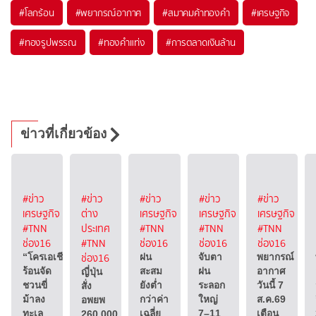
#
โลกร้อน
#
พยากรณ์อากาศ
#
สมาคมค้าทองคำ
#
เศรษฐกิจ
#
ทองรูปพรรณ
#
ทองคำแท่ง
#
การตลาดเงินล้าน
ข่าวที่เกี่ยวข้อง
#ข่าว
#ข่าว
#ข่าว
#ข่าว
#ข่าว
เศรษฐกิจ
ต่าง
เศรษฐกิจ
เศรษฐกิจ
เศรษฐกิจ
#TNN
ประเทศ
#TNN
#TNN
#TNN
ช่อง16
#TNN
ช่อง16
ช่อง16
ช่อง16
ช่อง16
“โครเอเชีย”
ฝน
จับตา
พยากรณ์
ร้อนจัด
สะสม
ฝน
อากาศ
ญี่ปุ่น
ชวนขี่
ยังต่ำ
ระลอก
วันนี้ 7
สั่ง
ม้าลง
กว่าค่า
ใหญ่
ส.ค.69
อพยพ
ทะเล
เฉลี่ย
7–11
เตือน
260,000