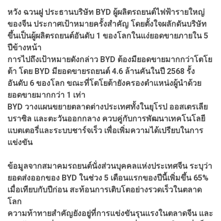
หวัง ฉวนฝู ประธานบริษัท
BYD
ผู้ผลิตรถยนต์ไฟฟ้ารายใหญ่
ของจีน ประกาศเป้าหมายครั้งสำคัญ โดยตั้งใจผลักดันบริษัท
ขึ้นเป็นผู้ผลิตรถยนต์อันดับ 1 ของโลกในแง่ยอดขายภายใน 5
ปีข้างหน้า
การไปถึงเป้าหมายดังกล่าว
BYD
ต้องมียอดขายมากกว่าโตโย
ต้า โดย
BYD
มียอดขายรถยนต์ 4.6 ล้านคันในปี 2568 รั้ง
อันดับ 6 ของโลก ขณะที่โตโยต้ายังครองตำแหน่งผู้นำด้วย
ยอดขายมากกว่า 1 เท่า
BYD
วางแผนขยายตลาดต่างประเทศทั้งในยุโรป ออสเตรเลีย
บราซิล และตะวันออกกลาง ควบคู่กับการพัฒนาเทคโนโลยี
แบตเตอรี่และระบบชาร์จเร็ว เพื่อเพิ่มความได้เปรียบในการ
แข่งขัน
ข้อมูลจากสมาคมรถยนต์นั่งส่วนบุคคลแห่งประเทศจีน ระบุว่า
ยอดส่งออกของ
BYD
ในช่วง 5 เดือนแรกของปีนี้เพิ่มขึ้น 65%
เมื่อเทียบกับปีก่อน สะท้อนการเติบโตอย่างรวดเร็วในตลาด
โลก
ความท้าทายสำคัญยังอยู่ที่การแข่งขันรุนแรงในตลาดจีน และ