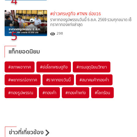
4
#ข่าวเศรษฐกิจ
#TNN ช่อง16
ราคาทองรูปพรรณวันนี้ 6 ส.ค. 2569 รวมทุกขนาด เช็
กราคาทองแท่งล่าสุด
5
298
แท็กยอดนิยม
#
สภาพอากาศ
#
ย่อโลกเศรษฐกิจ
#
กรมอุตุนิยมวิทยา
#
พยากรณ์อากาศ
#
ราคาทองวันนี้
#
สมาคมค้าทองคำ
#
ทองรูปพรรณ
#
ทองคำ
#
ทองคำแท่ง
#
โลกร้อน
ข่าวที่เกี่ยวข้อง