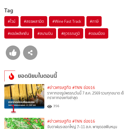
Tag
#
ไวน์
#
สรรพสามิต
#
Wine Fast Track
#
ภาษี
#
แอปพลิเคชัน
#
สนามบิน
#
สุวรรณภูมิ
#
ดอนเมือง
ยอดนิยมในตอนนี้
#ข่าวเศรษฐกิจ
#TNN ช่อง16
ราคาทองรูปพรรณวันนี้ 7 ส.ค. 2569 รวมทุกขนาด เช็
กราคาทองแท่งล่าสุด
1
356
#ข่าวเศรษฐกิจ
#TNN ช่อง16
จับตาฝนระลอกใหญ่ 7–11 ส.ค. พายุดอลฟินหนุน