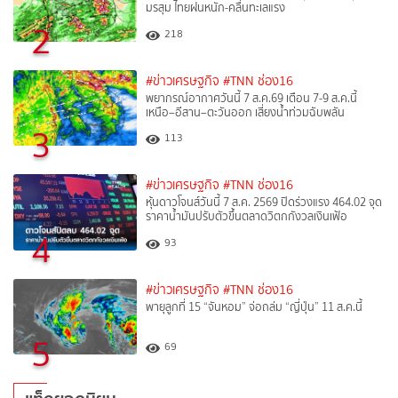
มรสุม ไทยฝนหนัก-คลื่นทะเลแรง
2
218
#ข่าวเศรษฐกิจ
#TNN ช่อง16
พยากรณ์อากาศวันนี้ 7 ส.ค.69 เตือน 7-9 ส.ค.นี้
เหนือ–อีสาน–ตะวันออก เสี่ยงน้ำท่วมฉับพลัน
3
113
#ข่าวเศรษฐกิจ
#TNN ช่อง16
หุ้นดาวโจนส์วันนี้ 7 ส.ค. 2569 ปิดร่วงแรง 464.02 จุด
ราคาน้ำมันปรับตัวขึ้นตลาดวิตกกังวลเงินเฟ้อ
4
93
#ข่าวเศรษฐกิจ
#TNN ช่อง16
พายุลูกที่ 15 “จันหอม” จ่อถล่ม “ญี่ปุ่น” 11 ส.ค.นี้
5
69