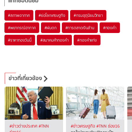
แท็กยอดนิยม
#
สภาพอากาศ
#
ย่อโลกเศรษฐกิจ
#
กรมอุตุนิยมวิทยา
#
พยากรณ์อากาศ
#
ฝนตก
#
การตลาดเงินล้าน
#
ทองคำ
#
ราคาทองวันนี้
#
สมาคมค้าทองคำ
#
ทองคำแท่ง
ข่าวที่เกี่ยวข้อง
#ข่าวต่างประเทศ
#TNN
#ข่าวเศรษฐกิจ
#TNN ช่อง16