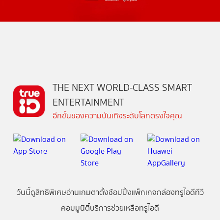
THE NEXT WORLD-CLASS SMART
ENTERTAINMENT
อีกขั้นของความบันเทิงระดับโลกตรงใจคุณ
วันนี้
ดู
สิทธิพิเศษ
อ่าน
เกม
ตาตั้ง
ช้อปปิ้ง
แพ็กเกจ
กล่องทรูไอดีทีวี
คอมมูนิตี้
บริการช่วยเหลือทรูไอดี