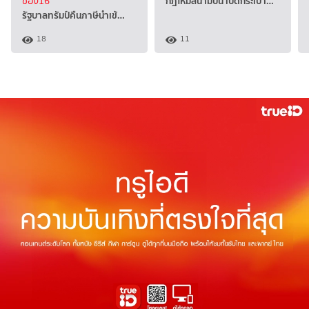
กฎใหม่สนามบิน เปิดกระเป๋า…
ช่อง16
รัฐบาลทรัมป์คืนภาษีนำเข้…
18
11