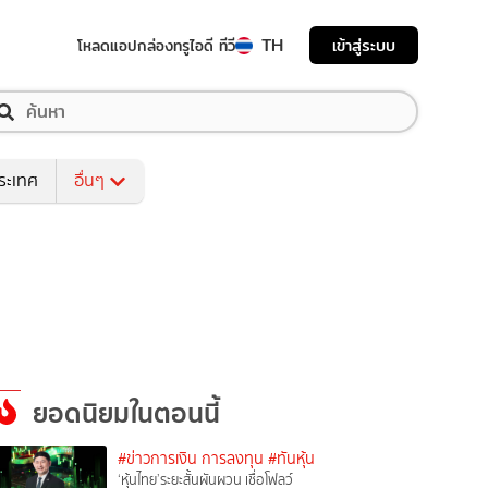
TH
เข้าสู่ระบบ
โหลดแอป
กล่องทรูไอดี ทีวี
ระเทศ
อื่นๆ
ยอดนิยมในตอนนี้
#ข่าวการเงิน การลงทุน
#ทันหุ้น
‘หุ้นไทย’ระยะสั้นผันผวน เชื่อโฟลว์