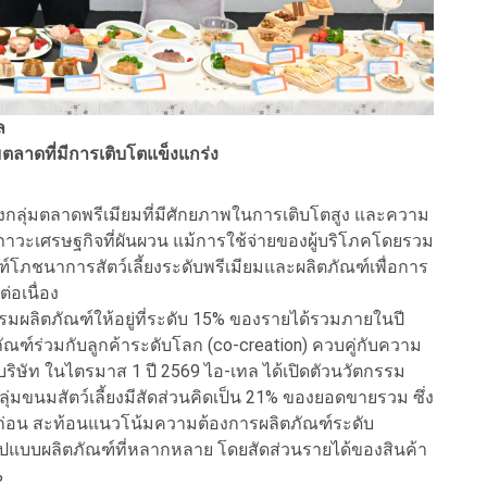
ล
มตลาดที่มีการเติบโตแข็งแกร่ง
งกลุ่มตลาดพรีเมียมที่มีศักยภาพในการเติบโตสูง และความ
งสภาวะเศรษฐกิจที่ผันผวน แม้การใช้จ่ายของผู้บริโภคโดยรวม
์โภชนาการสัตว์เลี้ยงระดับพรีเมียมและผลิตภัณฑ์เพื่อการ
่อเนื่อง
ตกรรมผลิตภัณฑ์ให้อยู่ที่ระดับ 15% ของรายได้รวมภายในปี
ณฑ์ร่วมกับลูกค้าระดับโลก (co-creation) ควบคู่กับความ
ิษัท ในไตรมาส 1 ปี 2569 ไอ-เทล ได้เปิดตัวนวัตกรรม
ลุ่มขนมสัตว์เลี้ยงมีสัดส่วนคิดเป็น 21% ของยอดขายรวม ซึ่ง
ับปีก่อน สะท้อนแนวโน้มความต้องการผลิตภัณฑ์ระดับ
มีรูปแบบผลิตภัณฑ์ที่หลากหลาย โดยสัดส่วนรายได้ของสินค้า
%