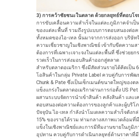
3) การคว้าชัยชนะในตลาด ด้วยกลยุทธ์ที่ตอบโ
การขับเคลื่อนความสำเร็จในแต่ละภูมิภาคจำเป็นต
ของแต่ละพื้นที่ รวมถึงรูปแบบการตอบสนองต่อคว
ทั้งหมดของไอ-เทล นั้นมาจากการส่งออก บริษัทจึง
ความเชี่ยวชาญในเชิงพาณิชย์ เข้ากับขีดควา
ต้องการที่เฉพาะเจาะจงในแต่ละพื้นที่ ซึ่งช่ว
รวดเร็วในการส่งมอบสินค้าออกสู่ตลาด
สำหรับตลาดอเมริกา ซึ่งมีสัดส่วนรายได้คิดเป็
โอสินค้าในกลุ่ม Private Label ควบคู่กับการพัฒ
Chunk & Pate ซึ่งเป็นเซ็กเมนต์ขนาดใหญ่ของตลา
แข็งแกร่งในตลาดอเมริกาผ่านการก่อตั้ง US Pet N
ผสานระบบจัดการนำเข้าสินค้า คลังสินค้า และเค
ตอบสนองต่อความต้องการของลูกค้าและผู้บริโภคใน
ปัจจุบัน ไอ-เทล กำลังนำโมเดลความสำเร็จดังกล่า
15% ของรายได้รวม ท่ามกลางสภาพแวดล้อมที่มีก
แข็งในเชิงพาณิชย์และการมีทีมงานขายในภูมิภาค
อุปทาน ควบคู่กับการดำเนินกลยุทธ์ด้านราคาที่ม