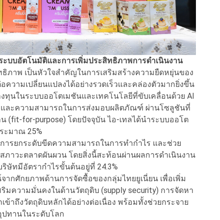
ยระบบอัตโนมัติและการเพิ่มประสิทธิภาพการดำเนินงาน
ิทธิภาพ เป็นหัวใจสำคัญในการเสริมสร้างความยืดหยุ่นของ
ความเปลี่ยนแปลงได้อย่างรวดเร็วและคล่องตัวมากยิ่งขึ้น
าลงทุนในระบบออโตเมชันและเทคโนโลยีที่ขับเคลื่อนด้วย AI
าพ และความสามารถในการส่งมอบผลิตภัณฑ์ ผ่านโซลูชันที่
(fit-for-purpose) โดยปัจจุบัน ไอ-เทลได้นำระบบออโต
่ประมาณ 25%
ในการยกระดับขีดความสามารถในการทำกำไร และช่วย
ภาวะตลาดผันผวน โดยสิ่งนี้สะท้อนผ่านผลการดำเนินงาน
ิษัทมีอัตรากำไรขั้นต้นอยู่ที่ 24.3%
กศักยภาพด้านการจัดซื้อของกลุ่มไทยยูเนี่ยน เพื่อเพิ่ม
มความมั่นคงในด้านวัตถุดิบ (supply security) การจัดหา
ข้าถึงวัตถุดิบหลักได้อย่างต่อเนื่อง พร้อมทั้งช่วยกระจาย
่อุปทานในระดับโลก