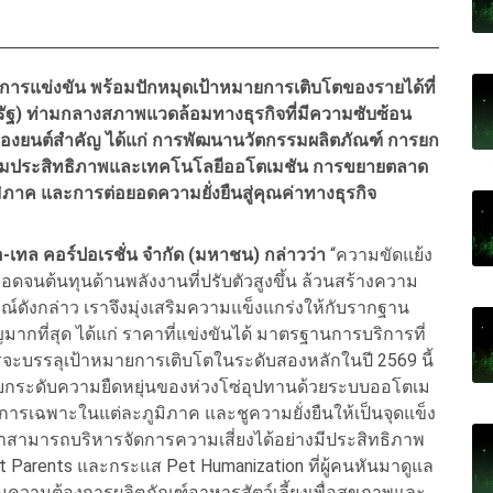
การแข่งขัน พร้อมปักหมุดเป้าหมายการเติบโตของรายได้ที่
รัฐ) ท่ามกลางสภาพแวดล้อมทางธุรกิจที่มีความซับซ้อน
เครื่องยนต์สำคัญ ได้แก่ การพัฒนานวัตกรรมผลิตภัณฑ์ การยก
เพิ่มประสิทธิภาพและเทคโนโลยีออโตเมชัน การขยายตลาด
ิภาค และการต่อยอดความยั่งยืนสู่คุณค่าทางธุรกิจ
-เทล คอร์ปอเรชั่น จำกัด (มหาชน) กล่าวว่า
“ความขัดแย้ง
ดจนต้นทุนด้านพลังงานที่ปรับตัวสูงขึ้น ล้วนสร้างความ
รณ์ดังกล่าว เราจึงมุ่งเสริมความแข็งแกร่งให้กับรากฐาน
ญมากที่สุด ได้แก่ ราคาที่แข่งขันได้ มาตรฐานการบริการที่
ารจะบรรลุเป้าหมายการเติบโตในระดับสองหลักในปี 2569 นี้
์ ยกระดับความยืดหยุ่นของห่วงโซ่อุปทานด้วยระบบออโตเม
ารเฉพาะในแต่ละภูมิภาค และชูความยั่งยืนให้เป็นจุดแข็ง
ราสามารถบริหารจัดการความเสี่ยงได้อย่างมีประสิทธิภาพ
arents และกระแส Pet Humanization ที่ผู้คนหันมาดูแล
นความต้องการผลิตภัณฑ์อาหารสัตว์เลี้ยงเพื่อสุขภาพและ