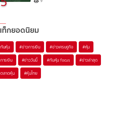
5
9
แท็กยอดนิยม
#
ทันหุ้น
#
ข่าวการเงิน
#
ข่าวเศรษฐกิจ
#
หุ้น
#
การเงิน
#
ข่าววันนี้
#
ทันหุ้น focus
#
ข่าวล่าสุด
#
ตลาดหุ้น
#
หุ้นไทย