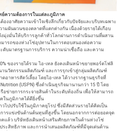
จทย์ความต้องการในแต่ละภูมิภาค
้องอาศัยความเข้าใจเชิงลึกเกี่ยวกับปัจจัยและบริบทเฉพาะ
ามผันผวนของตลาดที่แตกต่างกัน เนื่องด้วยรายได้เกือบ
มุ่งมั่นให้บริการลูกค้าทั่วโลกผ่านการดำเนินงานที่ผสาน
มสามารถของห่วงโซ่อุปทานในการตอบสนองต่อความ
ยยกระดับมาตรฐานการบริการ ความน่าเชื่อถือ และความ
น 60% ของรายได้รวม ไอ-เทล ยังคงเดินหน้าขยายพอร์ตโฟลิ
นานวัตกรรมผลิตภัณฑ์ และการรุกเข้าสู่กลุ่มผลิตภัณฑ์
ดอาหารสัตว์เลี้ยง โดยไอ-เทล ได้วางรากฐานธุรกิจที่
utrition (USPN) ซึ่งดำเนินธุรกิจมานานกว่า 15 ปี โดย
รือข่ายการกระจายสินค้าในระดับท้องถิ่น เพื่อให้สามารถ
ภูมิภาคได้ดียิ่งขึ้น
วไปปรับใช้ในภูมิภาคยุโรป ซึ่งมีสัดส่วนรายได้คิดเป็น
ารแข่งขันด้านต้นทุนที่สูงขึ้น โดยนอกจากการต่อยอดจุด
แล้ว บริษัทยังเดินหน้าเสริมศักยภาพในด้านห่วงโซ่
ีประสิทธิภาพ และการนำเสนอผลิตภัณฑ์ที่มีจุดเด่นด้าน