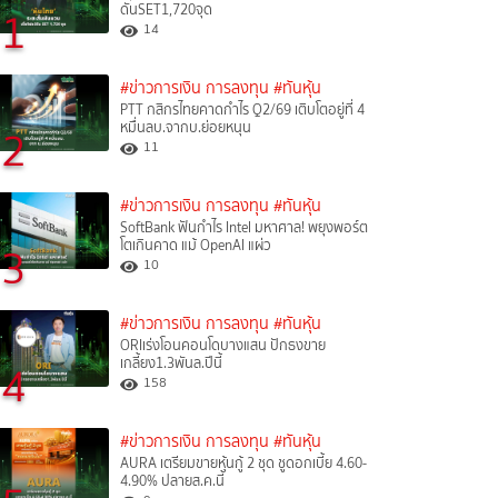
ดันSET1,720จุด
1
14
#ข่าวการเงิน การลงทุน
#ทันหุ้น
PTT กสิกรไทยคาดกำไร Q2/69 เติบโตอยู่ที่ 4
หมื่นลบ.จากบ.ย่อยหนุน
2
11
#ข่าวการเงิน การลงทุน
#ทันหุ้น
SoftBank ฟันกำไร Intel มหาศาล! พยุงพอร์ต
โตเกินคาด แม้ OpenAI แผ่ว
3
10
#ข่าวการเงิน การลงทุน
#ทันหุ้น
ORIเร่งโอนคอนโดบางแสน ปักธงขาย
เกลี้ยง1.3พันล.ปีนี้
4
158
#ข่าวการเงิน การลงทุน
#ทันหุ้น
AURA เตรียมขายหุ้นกู้ 2 ชุด ชูดอกเบี้ย 4.60-
4.90% ปลายส.ค.นี้