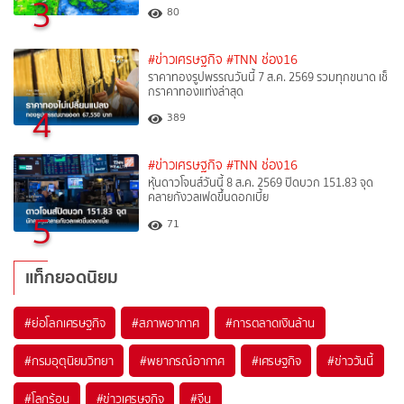
3
80
#ข่าวเศรษฐกิจ
#TNN ช่อง16
ราคาทองรูปพรรณวันนี้ 7 ส.ค. 2569 รวมทุกขนาด เช็
กราคาทองแท่งล่าสุด
4
389
#ข่าวเศรษฐกิจ
#TNN ช่อง16
หุ้นดาวโจนส์วันนี้ 8 ส.ค. 2569 ปิดบวก 151.83 จุด
คลายกังวลเฟดขึ้นดอกเบี้ย
5
71
แท็กยอดนิยม
#
ย่อโลกเศรษฐกิจ
#
สภาพอากาศ
#
การตลาดเงินล้าน
#
กรมอุตุนิยมวิทยา
#
พยากรณ์อากาศ
#
เศรษฐกิจ
#
ข่าววันนี้
#
โลกร้อน
#
ข่าวเศรษฐกิจ
#
จีน