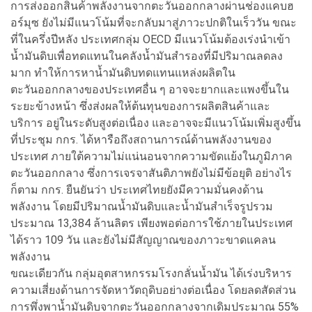
การส่งออกสินค้าพลังงานจากตะวันออกกลางผ่านช่องแคบฮ
อร์มุซ ยังไม่มีแนวโน้มที่จะกลับมาสู่ภาวะปกติในเร็ววัน ขณะ
ที่ในครึ่งปีหลัง ประเทศกลุ่ม OECD มีแนวโน้มต้องเร่งนำเข้า
น้ำมันดิบเพื่อทดแทนในคลังน้ำมันสำรองที่มีปริมาณลดลง
มาก ทำให้การหาน้ำมันดิบทดแทนแหล่งผลิตใน
ตะวันออกกลางของประเทศอื่น ๆ อาจจะยากและแพงขึ้นใน
ระยะข้างหน้า ซึ่งส่งผลให้ต้นทุนของการผลิตสินค้าและ
บริการ อยู่ในระดับสูงต่อเนื่อง และอาจจะมีแนวโน้มเพิ่มสูงขึ้น
ที่ประชุม กกร. ได้หารือถึงสถานการณ์ด้านพลังงานของ
ประเทศ ภายใต้ความไม่แน่นอนจากความขัดแย้งในภูมิภาค
ตะวันออกกลาง ซึ่งการเจรจาสันติภาพยังไม่มีข้อยุติ อย่างไร
ก็ตาม กกร. ยืนยันว่า ประเทศไทยยังมีความมั่นคงด้าน
พลังงาน โดยมีปริมาณน้ำมันดิบและน้ำมันสำเร็จรูปรวม
ประมาณ 13,384 ล้านลิตร เพียงพอต่อการใช้ภายในประเทศ
ได้ราว 109 วัน และยังไม่มีสัญญาณของภาวะขาดแคลน
พลังงาน
ขณะเดียวกัน กลุ่มอุตสาหกรรมโรงกลั่นน้ำมัน ได้เร่งบริหาร
ความเสี่ยงด้านการจัดหาวัตถุดิบอย่างต่อเนื่อง โดยลดสัดส่วน
การพึ่งพาน้ำมันดิบจากตะวันออกกลางจากเดิมประมาณ 55%