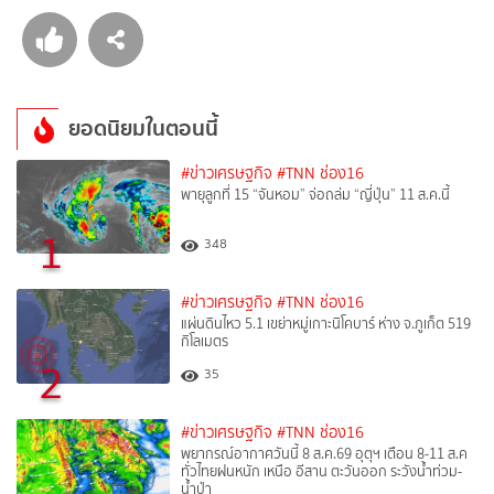
ยอดนิยมในตอนนี้
#ข่าวเศรษฐกิจ
#TNN ช่อง16
พายุลูกที่ 15 “จันหอม” จ่อถล่ม “ญี่ปุ่น” 11 ส.ค.นี้
1
348
#ข่าวเศรษฐกิจ
#TNN ช่อง16
แผ่นดินไหว 5.1 เขย่าหมู่เกาะนิโคบาร์ ห่าง จ.ภูเก็ต 519
กิโลเมตร
2
35
#ข่าวเศรษฐกิจ
#TNN ช่อง16
พยากรณ์อากาศวันนี้ 8 ส.ค.69 อุตุฯ เตือน 8-11 ส.ค
ทั่วไทยฝนหนัก เหนือ อีสาน ตะวันออก ระวังน้ำท่วม-
น้ำป่า