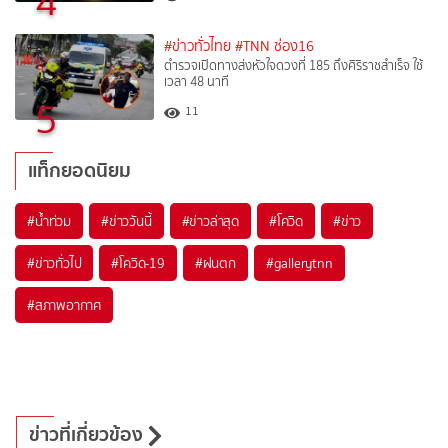
4
#ข่าวทั่วไทย
#TNN ช่อง16
ตำรวจเปิดทางส่งหัวใจดวงที่ 185 ถึงศิริราชสำเร็จ ใช้
เวลา 48 นาที
5
11
แท็กยอดนิยม
#
น้ำท่วม
#
ข่าววันนี้
#
ข่าวล่าสุด
#
โควิด
#
ข่าว
#
ข่าวทั่วไป
#
โควิด-19
#
ฝนตก
#
gallerytnn
#
สภาพอากาศ
ข่าวที่เกี่ยวข้อง