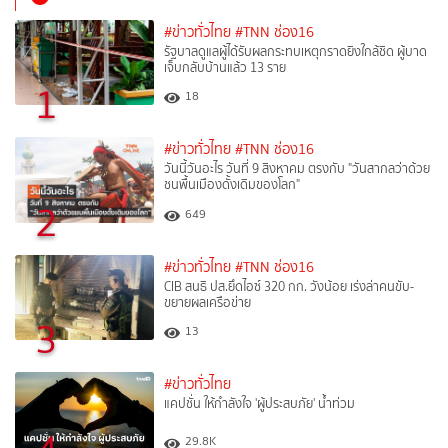
#ข่าวทั่วไทย
#TNN ช่อง16
รัฐบาลดูแลผู้ได้รับผลกระทบเหตุกราดยิงใกล้ชิด ผู้บาด
เจ็บกลับบ้านแล้ว 13 ราย
1
18
#ข่าวทั่วไทย
#TNN ช่อง16
วันนี้วันอะไร วันที่ 9 สิงหาคม ตรงกับ "วันสากลว่าด้วย
ชนพื้นเมืองดั้งเดิมของโลก"
2
649
#ข่าวทั่วไทย
#TNN ช่อง16
CIB สนธิ ปส.ยึดไอซ์ 320 กก. วังน้อย เร่งล่าคนขับ-
ขยายผลเครือข่าย
3
13
#ข่าวทั่วไทย
แคปชั่น ให้กำลังใจ 'ผู้ประสบภัย' น้ำท่วม
29.8K