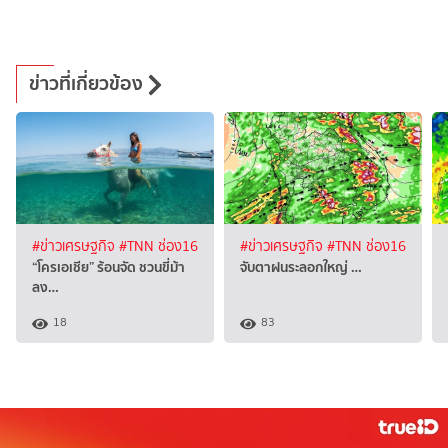
ข่าวที่เกี่ยวข้อง
#ข่าวเศรษฐกิจ
#TNN ช่อง16
#ข่าวเศรษฐกิจ
#TNN ช่อง16
“โครเอเชีย” ร้อนจัด ชวนขี่ม้า
จับตาฝนระลอกใหญ่ …
ลง…
18
83