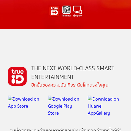
THE NEXT WORLD-CLASS SMART
ENTERTAINMENT
อีกขั้นของความบันเทิงระดับโลกตรงใจคุณ
วันนี้
ดู
สิทธิพิเศษ
อ่าน
เกม
ตาตั้ง
ช้อปปิ้ง
แพ็กเกจ
กล่องทรูไอดีทีวี