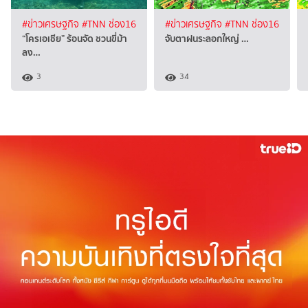
#ข่าวเศรษฐกิจ
#TNN ช่อง16
#ข่าวเศรษฐกิจ
#TNN ช่อง16
“โครเอเชีย” ร้อนจัด ชวนขี่ม้า
จับตาฝนระลอกใหญ่ …
ลง…
3
34