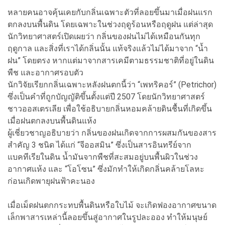
หลายคนอาจคุ้นเคยกับกลิ่นเฉพาะตัวที่ลอยขึ้นมาเมื่อฝนแรก
ตกลงบนพื้นดิน โดยเฉพาะในช่วงฤดูร้อนหรือฤดูฝน แต่ล่าสุด
นักวิทยาศาสตร์เปิดเผยว่า กลิ่นของฝนไม่ได้เหมือนกันทุก
ฤดูกาล และสิ่งที่เราได้กลิ่นนั้น แท้จริงแล้วไม่ได้มาจาก “น้ำ
ฝน” โดยตรง หากแต่มาจากสารเคมีตามธรรมชาติที่อยู่ในดิน
พืช และอากาศรอบตัว
นักวิจัยเรียกกลิ่นเฉพาะหลังฝนตกนี้ว่า “เพทริคอร์” (Petrichor)
ซึ่งเป็นคำที่ถูกบัญญัติขึ้นตั้งแต่ปี 2507 โดยนักวิทยาศาสตร์
ชาวออสเตรเลีย เพื่อใช้อธิบายกลิ่นหอมคล้ายดินชื้นที่เกิดขึ้น
เมื่อฝนตกลงบนพื้นดินแห้ง
ผู้เชี่ยวชาญอธิบายว่า กลิ่นของฝนเกิดจากการผสมกันของสาร
สำคัญ 3 ชนิด ได้แก่ “จีออสมิน” ซึ่งเป็นสารอินทรีย์จาก
แบคทีเรียในดิน น้ำมันจากพืชที่สะสมอยู่บนพื้นผิวในช่วง
อากาศแห้ง และ “โอโซน” ซึ่งมักทำให้เกิดกลิ่นคล้ายโลหะ
ก่อนเกิดพายุฝนฟ้าคะนอง
เมื่อเม็ดฝนตกกระทบพื้นดินหรือใบไม้ จะเกิดฟองอากาศขนาด
เล็กพาสารเหล่านี้ลอยขึ้นสู่อากาศในรูปละออง ทำให้มนุษย์