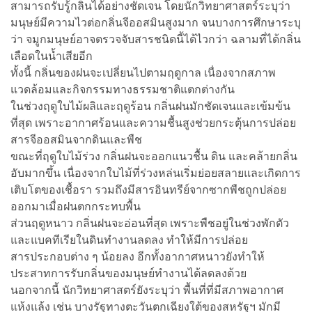
สามารถรับรู้กลิ่นได้อย่างชัดเจน โดยนักวิทยาศาสตร์ระบุว่า
มนุษย์มีความไวต่อกลิ่นจีออสมินสูงมาก จนบางการศึกษาระบุ
ว่า จมูกมนุษย์อาจตรวจจับสารชนิดนี้ได้ไวกว่า ฉลามที่ได้กลิ่น
เลือดในน้ำเสียอีก
ทั้งนี้ กลิ่นของฝนจะเปลี่ยนไปตามฤดูกาล เนื่องจากสภาพ
แวดล้อมและกิจกรรมทางธรรมชาติแตกต่างกัน
ในช่วงฤดูใบไม้ผลิและฤดูร้อน กลิ่นฝนมักชัดเจนและเข้มข้น
ที่สุด เพราะอากาศร้อนและความชื้นสูงช่วยกระตุ้นการปล่อย
สารจีออสมินจากดินและพืช
ขณะที่ฤดูใบไม้ร่วง กลิ่นฝนจะออกแนวชื้น ดิน และคล้ายกลิ่น
อับมากขึ้น เนื่องจากใบไม้ที่ร่วงหล่นเริ่มย่อยสลายและเกิดการ
เติบโตของเชื้อรา รวมถึงมีสารอินทรีย์จากซากพืชถูกปล่อย
ออกมาเมื่อฝนตกกระทบพื้น
ส่วนฤดูหนาว กลิ่นฝนจะอ่อนที่สุด เพราะพืชอยู่ในช่วงพักตัว
และแบคทีเรียในดินทำงานลดลง ทำให้มีการปล่อย
สารประกอบต่าง ๆ น้อยลง อีกทั้งอากาศหนาวยังทำให้
ประสาทการรับกลิ่นของมนุษย์ทำงานได้ลดลงด้วย
นอกจากนี้ นักวิทยาศาสตร์ยังระบุว่า พื้นที่ที่มีสภาพอากาศ
แห้งแล้ง เช่น บางรัฐทางตะวันตกเฉียงใต้ของสหรัฐฯ มักมี