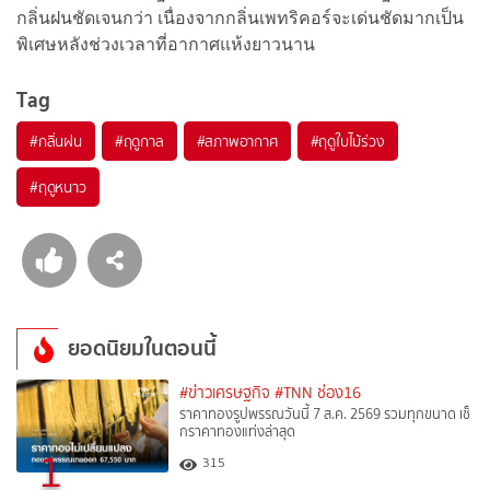
กลิ่นฝนชัดเจนกว่า เนื่องจากกลิ่นเพทริคอร์จะเด่นชัดมากเป็น
พิเศษหลังช่วงเวลาที่อากาศแห้งยาวนาน
Tag
#
กลิ่นฝน
#
ฤดูกาล
#
สภาพอากาศ
#
ฤดูใบไม้ร่วง
#
ฤดูหนาว
ยอดนิยมในตอนนี้
#ข่าวเศรษฐกิจ
#TNN ช่อง16
ราคาทองรูปพรรณวันนี้ 7 ส.ค. 2569 รวมทุกขนาด เช็
กราคาทองแท่งล่าสุด
1
315