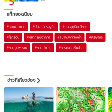
5
แท็กยอดนิยม
#
สภาพอากาศ
#
ย่อโลกเศรษฐกิจ
#
กรมอุตุนิยมวิทยา
#
โลกร้อน
#
พยากรณ์อากาศ
#
สมาคมค้าทองคำ
#
เศรษฐกิจ
#
ทองรูปพรรณ
#
ทองคำแท่ง
#
การตลาดเงินล้าน
ข่าวที่เกี่ยวข้อง