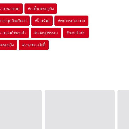
#
สภาพอากาศ
#
ย่อโลกเศรษฐกิจ
#
กรมอุตุนิยมวิทยา
#
โลกร้อน
#
พยากรณ์อากาศ
#
สมาคมค้าทองคำ
#
ทองรูปพรรณ
#
ทองคำแท่ง
#
เศรษฐกิจ
#
ราคาทองวันนี้