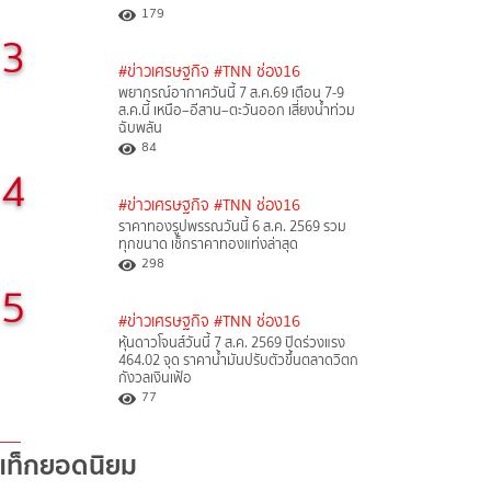
179
3
#ข่าวเศรษฐกิจ
#TNN ช่อง16
พยากรณ์อากาศวันนี้ 7 ส.ค.69 เตือน 7-9
ส.ค.นี้ เหนือ–อีสาน–ตะวันออก เสี่ยงน้ำท่วม
ฉับพลัน
84
4
#ข่าวเศรษฐกิจ
#TNN ช่อง16
ราคาทองรูปพรรณวันนี้ 6 ส.ค. 2569 รวม
ทุกขนาด เช็กราคาทองแท่งล่าสุด
298
5
#ข่าวเศรษฐกิจ
#TNN ช่อง16
หุ้นดาวโจนส์วันนี้ 7 ส.ค. 2569 ปิดร่วงแรง
464.02 จุด ราคาน้ำมันปรับตัวขึ้นตลาดวิตก
กังวลเงินเฟ้อ
77
แท็กยอดนิยม