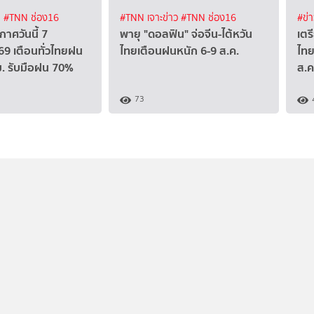
จ
#TNN ช่อง16
#TNN เจาะข่าว
#TNN ช่อง16
#ข่
าศวันนี้ 7
พายุ "ดอลฟิน" จ่อจีน-ไต้หวัน
เตร
9 เตือนทั่วไทยฝน
ไทยเตือนฝนหนัก 6-9 ส.ค.
ไทย
. รับมือฝน 70%
ส.ค.
73