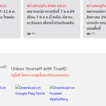
อง16
#ข่าวเศรษฐกิจ
#TNN ช่อง16
#ข่าวเศรษฐกิ
7–11 ส.ค.
พยากรณ์อากาศวันนี้ 7 ส.ค.69
พยากรณ์อาก
ุม ไทยฝน
เตือน 7-9 ส.ค.นี้ เหนือ–อีสาน–
สิงหาคม 256
ตะวันออก เสี่ยงน้ำท่วมฉับพลัน
ตกหนัก กทม
ของพื้นที่
84
22
Unbox Yourself with TrueID
ทรูไอดี โลกความสุขในทุกตัวตนของคุณ