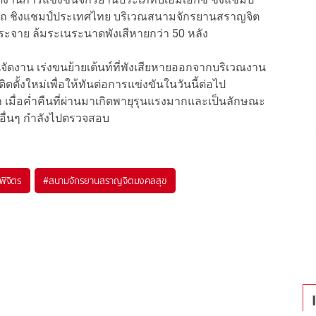
ไถ ชิงแชมป์ประเทศไทย บริเวณสนามจักรยานสราญจิต
กระจาย ล้มระเนระนาดพังเสีหายกว่า 50 หลัง
มกันจัดงาน เร่งขนย้ายเต้นท์ที่พังเสียหายออกจากบริเวณงาน
ิดตั้งใหม่เพื่อให้ทันต่อการแข่งขันในวันนี้ต่อไป
่า เมื่อค่ำคืนที่ผ่านมาเกิดพายุรุนแรงมากและเป็นลักษณะ
ุดอื่นๆ กำลังไปตรวจสอบ
พิจิตร
#
สนามจักรยานสราญจิตมงคลสุข