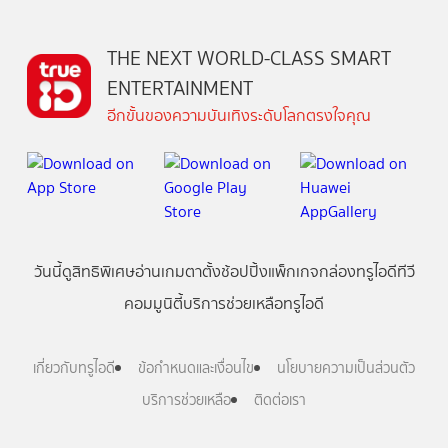
THE NEXT WORLD-CLASS SMART
ENTERTAINMENT
อีกขั้นของความบันเทิงระดับโลกตรงใจคุณ
วันนี้
ดู
สิทธิพิเศษ
อ่าน
เกม
ตาตั้ง
ช้อปปิ้ง
แพ็กเกจ
กล่องทรูไอดีทีวี
คอมมูนิตี้
บริการช่วยเหลือทรูไอดี
เกี่ยวกับทรูไอดี
ข้อกำหนดและเงื่อนไข
นโยบายความเป็นส่วนตัว
บริการช่วยเหลือ
ติดต่อเรา