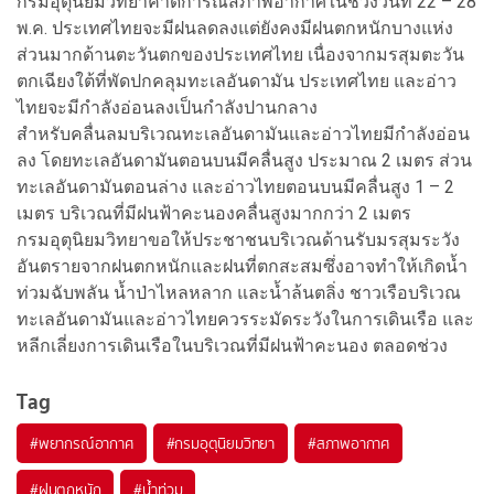
กรมอุตุนิยมวิทยาคาดการณ์สภาพอากาศในช่วงวันที่ 22 – 28
พ.ค. ประเทศไทยจะมีฝนลดลงแต่ยังคงมีฝนตกหนักบางแห่ง
ส่วนมากด้านตะวันตกของประเทศไทย เนื่องจากมรสุมตะวัน
ตกเฉียงใต้ที่พัดปกคลุมทะเลอันดามัน ประเทศไทย และอ่าว
ไทยจะมีกำลังอ่อนลงเป็นกำลังปานกลาง
สำหรับคลื่นลมบริเวณทะเลอันดามันและอ่าวไทยมีกำลังอ่อน
ลง โดยทะเลอันดามันตอนบนมีคลื่นสูง ประมาณ 2 เมตร ส่วน
ทะเลอันดามันตอนล่าง และอ่าวไทยตอนบนมีคลื่นสูง 1 – 2
เมตร บริเวณที่มีฝนฟ้าคะนองคลื่นสูงมากกว่า 2 เมตร
กรมอุตุนิยมวิทยาขอให้ประชาชนบริเวณด้านรับมรสุมระวัง
อันตรายจากฝนตกหนักและฝนที่ตกสะสมซึ่งอาจทำให้เกิดน้ำ
ท่วมฉับพลัน น้ำป่าไหลหลาก และน้ำล้นตลิ่ง ชาวเรือบริเวณ
ทะเลอันดามันและอ่าวไทยควรระมัดระวังในการเดินเรือ และ
หลีกเลี่ยงการเดินเรือในบริเวณที่มีฝนฟ้าคะนอง ตลอดช่วง
Tag
#
พยากรณ์อากาศ
#
กรมอุตุนิยมวิทยา
#
สภาพอากาศ
#
ฝนตกหนัก
#
น้ำท่วม