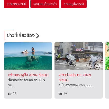
#
ราคาทองวันนี้
#
สมาคมค้าทองคำ
#
ทองรูปพรรณ
ข่าวที่เกี่ยวข้อง
#ข่าวเศรษฐกิจ
#TNN ช่อง16
#ข่าวต่างประเทศ
#TNN
“โครเอเชีย” ร้อนจัด ชวนขี่ม้า
ช่อง16
ลง…
ญี่ปุ่นสั่งอพยพ 260,000…
22
10