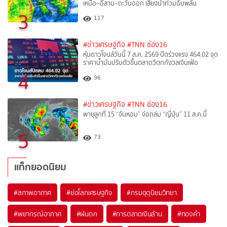
เหนือ–อีสาน–ตะวันออก เสี่ยงน้ำท่วมฉับพลัน
3
117
#ข่าวเศรษฐกิจ
#TNN ช่อง16
หุ้นดาวโจนส์วันนี้ 7 ส.ค. 2569 ปิดร่วงแรง 464.02 จุด
ราคาน้ำมันปรับตัวขึ้นตลาดวิตกกังวลเงินเฟ้อ
4
96
#ข่าวเศรษฐกิจ
#TNN ช่อง16
พายุลูกที่ 15 “จันหอม” จ่อถล่ม “ญี่ปุ่น” 11 ส.ค.นี้
5
73
แท็กยอดนิยม
#
สภาพอากาศ
#
ย่อโลกเศรษฐกิจ
#
กรมอุตุนิยมวิทยา
#
พยากรณ์อากาศ
#
ฝนตก
#
การตลาดเงินล้าน
#
ทองคำ