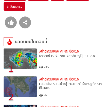
#
คลื่นลมแรง
ยอดนิยมในตอนนี้
#ข่าวเศรษฐกิจ
#TNN ช่อง16
พายุลูกที่ 15 “จันหอม” จ่อถล่ม “ญี่ปุ่น” 11 ส.ค.นี้
1
350
#ข่าวเศรษฐกิจ
#TNN ช่อง16
แผ่นดินไหว 5.1 เขย่าหมู่เกาะนิโคบาร์ ห่าง จ.ภูเก็ต 519
กิโลเมตร
2
37