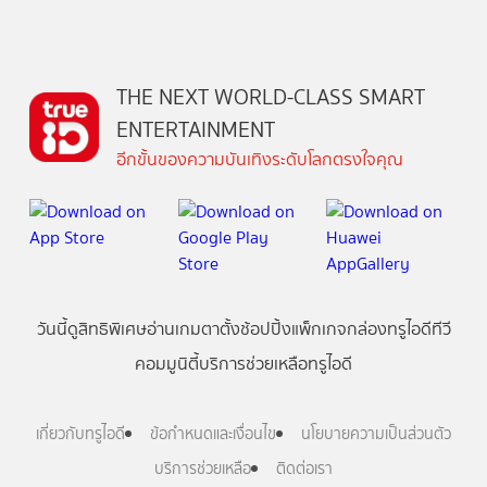
THE NEXT WORLD-CLASS SMART
ENTERTAINMENT
อีกขั้นของความบันเทิงระดับโลกตรงใจคุณ
วันนี้
ดู
สิทธิพิเศษ
อ่าน
เกม
ตาตั้ง
ช้อปปิ้ง
แพ็กเกจ
กล่องทรูไอดีทีวี
คอมมูนิตี้
บริการช่วยเหลือทรูไอดี
เกี่ยวกับทรูไอดี
ข้อกำหนดและเงื่อนไข
นโยบายความเป็นส่วนตัว
บริการช่วยเหลือ
ติดต่อเรา