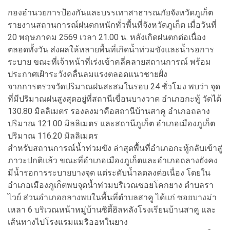
กองอำนวยการป้องกันและบรรเทาสาธารณภัยจังหวัดภูเก็ต
รายงานสถานการณ์ฝนตกหนักทั่วพื้นที่จังหวัดภูเก็ต เมื่อวันที่
20 พฤษภาคม 2569 เวลา 21.00 น. หลังเกิดฝนตกต่อเนื่อง
ตลอดทั้งวัน ส่งผลให้หลายพื้นที่เกิดน้ำท่วมขังและน้ำรอการ
ระบาย ขณะที่เจ้าหน้าที่เร่งเข้าคลี่คลายสถานการณ์ พร้อม
ประกาศเฝ้าระวังคลื่นลมแรงตลอดแนวชายฝั่ง
จากการตรวจวัดปริมาณฝนสะสมในรอบ 24 ชั่วโมง พบว่า จุด
ที่มีปริมาณฝนสูงสุดอยู่ที่สถานีเขื่อนบางวาด อำเภอกะทู้ วัดได้
130.80 มิลลิเมตร รองลงมาคือสถานีบ้านสาคู อำเภอถลาง
ปริมาณ 121.00 มิลลิเมตร และสถานีภูเก็ต อำเภอเมืองภูเก็ต
ปริมาณ 116.20 มิลลิเมตร
สำหรับสถานการณ์น้ำท่วมขัง ล่าสุดพื้นที่อำเภอกะทู้กลับเข้าสู่
ภาวะปกติแล้ว ขณะที่อำเภอเมืองภูเก็ตและอำเภอถลางยังคง
มีน้ำรอการระบายบางจุด แต่ระดับน้ำลดลงต่อเนื่อง โดยใน
อำเภอเมืองภูเก็ตพบจุดน้ำท่วมบริเวณซอยโคกยาง ตำบลรา
ไวย์ ส่วนอำเภอถลางพบในพื้นที่ตำบลสาคู ได้แก่ ซอยบางม่า
เหลา 6 บริเวณหน้าหมู่บ้านซิตี้ฮิลหลังโรงเรียนบ้านสาคู และ
เส้นทางไปโรงแรมแมริออทในยาง