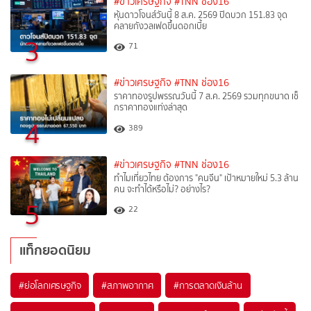
#ข่าวเศรษฐกิจ
#TNN ช่อง16
หุ้นดาวโจนส์วันนี้ 8 ส.ค. 2569 ปิดบวก 151.83 จุด
คลายกังวลเฟดขึ้นดอกเบี้ย
3
71
#ข่าวเศรษฐกิจ
#TNN ช่อง16
ราคาทองรูปพรรณวันนี้ 7 ส.ค. 2569 รวมทุกขนาด เช็
กราคาทองแท่งล่าสุด
4
389
#ข่าวเศรษฐกิจ
#TNN ช่อง16
ทำไมเที่ยวไทย ต้องการ "คนจีน" เป้าหมายใหม่ 5.3 ล้าน
คน จะทำได้หรือไม่? อย่างไร?
5
22
แท็กยอดนิยม
#
ย่อโลกเศรษฐกิจ
#
สภาพอากาศ
#
การตลาดเงินล้าน