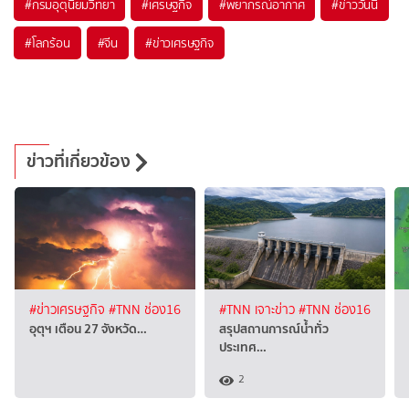
#
กรมอุตุนิยมวิทยา
#
เศรษฐกิจ
#
พยากรณ์อากาศ
#
ข่าววันนี้
#
โลกร้อน
#
จีน
#
ข่าวเศรษฐกิจ
ข่าวที่เกี่ยวข้อง
#ข่าวเศรษฐกิจ
#TNN ช่อง16
#TNN เจาะข่าว
#TNN ช่อง16
อุตุฯ เตือน 27 จังหวัด…
สรุปสถานการณ์น้ำทั่ว
ประเทศ…
2