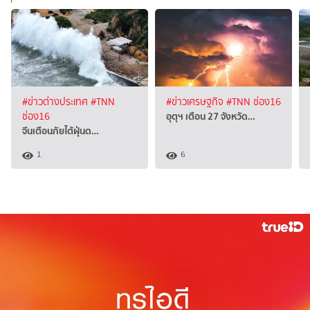
#ข่าวต่างประเทศ
#TNN
#ข่าวเศรษฐกิจ
#TNN ช่อง16
อุตุฯ เตือน 27 จังหวัด…
ช่อง16
จีนเตือนภัยไต้ฝุ่นด…
1
6