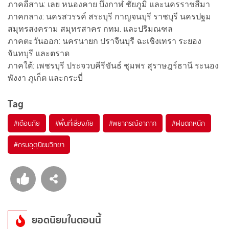
ภาคอีสาน: เลย หนองคาย บึงกาฬ ชัยภูมิ และนครราชสีมา
ภาคกลาง: นครสวรรค์ สระบุรี กาญจนบุรี ราชบุรี นครปฐม
สมุทรสงคราม สมุทรสาคร กทม. และปริมณฑล
ภาคตะวันออก: นครนายก ปราจีนบุรี ฉะเชิงเทรา ระยอง
จันทบุรี และตราด
ภาคใต้: เพชรบุรี ประจวบคีรีขันธ์ ชุมพร สุราษฎร์ธานี ระนอง
พังงา ภูเก็ต และกระบี่
Tag
#
เตือนภัย
#
พื้นที่เสี่ยงภัย
#
พยากรณ์อากาศ
#
ฝนตกหนัก
#
กรมอุตุนิยมวิทยา
ยอดนิยมในตอนนี้