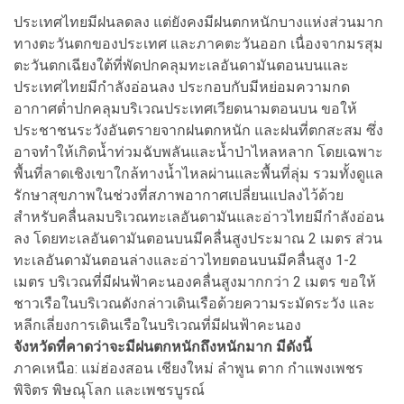
ประเทศไทยมีฝนลดลง แต่ยังคงมีฝนตกหนักบางแห่งส่วนมาก
ทางตะวันตกของประเทศ และภาคตะวันออก เนื่องจากมรสุม
ตะวันตกเฉียงใต้ที่พัดปกคลุมทะเลอันดามันตอนบนและ
ประเทศไทยมีกำลังอ่อนลง ประกอบกับมีหย่อมความกด
อากาศต่ำปกคลุมบริเวณประเทศเวียดนามตอนบน ขอให้
ประชาชนระวังอันตรายจากฝนตกหนัก และฝนที่ตกสะสม ซึ่ง
อาจทำให้เกิดน้ำท่วมฉับพลันและน้ำป่าไหลหลาก โดยเฉพาะ
พื้นที่ลาดเชิงเขาใกล้ทางน้ำไหลผ่านและพื้นที่ลุ่ม รวมทั้งดูแล
รักษาสุขภาพในช่วงที่สภาพอากาศเปลี่ยนแปลงไว้ด้วย
สำหรับคลื่นลมบริเวณทะเลอันดามันและอ่าวไทยมีกำลังอ่อน
ลง โดยทะเลอันดามันตอนบนมีคลื่นสูงประมาณ 2 เมตร ส่วน
ทะเลอันดามันตอนล่างและอ่าวไทยตอนบนมีคลื่นสูง 1-2
เมตร บริเวณที่มีฝนฟ้าคะนองคลื่นสูงมากกว่า 2 เมตร ขอให้
ชาวเรือในบริเวณดังกล่าวเดินเรือด้วยความระมัดระวัง และ
หลีกเลี่ยงการเดินเรือในบริเวณที่มีฝนฟ้าคะนอง
จังหวัดที่คาดว่าจะมีฝนตกหนักถึงหนักมาก มีดังนี้
ภาคเหนือ: แม่ฮ่องสอน เชียงใหม่ ลำพูน ตาก กำแพงเพชร
พิจิตร พิษณุโลก และเพชรบูรณ์