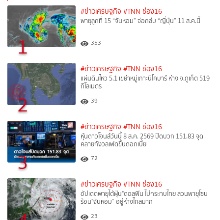
#ข่าวเศรษฐกิจ
#TNN ช่อง16
พายุลูกที่ 15 “จันหอม” จ่อถล่ม “ญี่ปุ่น” 11 ส.ค.นี้
1
353
#ข่าวเศรษฐกิจ
#TNN ช่อง16
แผ่นดินไหว 5.1 เขย่าหมู่เกาะนิโคบาร์ ห่าง จ.ภูเก็ต 519
กิโลเมตร
2
39
#ข่าวเศรษฐกิจ
#TNN ช่อง16
หุ้นดาวโจนส์วันนี้ 8 ส.ค. 2569 ปิดบวก 151.83 จุด
คลายกังวลเฟดขึ้นดอกเบี้ย
3
72
#ข่าวเศรษฐกิจ
#TNN ช่อง16
อัปเดตพายุไต้ฝุ่น"ดอลฟิน ไม่กระทบไทย ส่วนพายุโซน
ร้อน"จันหอม” อยู่ห่างไกลมาก
23