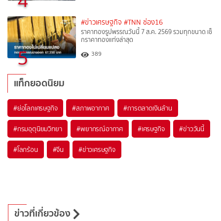
4
#ข่าวเศรษฐกิจ
#TNN ช่อง16
ราคาทองรูปพรรณวันนี้ 7 ส.ค. 2569 รวมทุกขนาด เช็
กราคาทองแท่งล่าสุด
5
389
แท็กยอดนิยม
#
ย่อโลกเศรษฐกิจ
#
สภาพอากาศ
#
การตลาดเงินล้าน
#
กรมอุตุนิยมวิทยา
#
พยากรณ์อากาศ
#
เศรษฐกิจ
#
ข่าววันนี้
#
โลกร้อน
#
จีน
#
ข่าวเศรษฐกิจ
ข่าวที่เกี่ยวข้อง