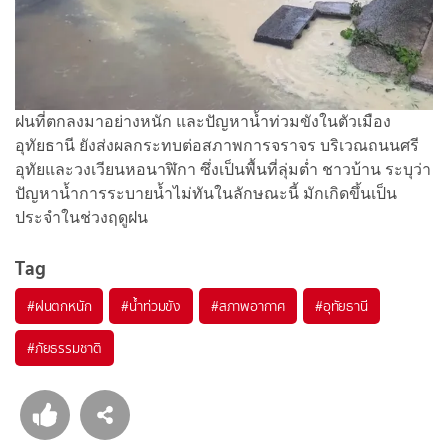
ฝนที่ตกลงมาอย่างหนัก และปัญหาน้ำท่วมขังในตัวเมือง
อุทัยธานี ยังส่งผลกระทบต่อสภาพการจราจร บริเวณถนนศรี
อุทัยและวงเวียนหอนาฬิกา ซึ่งเป็นพื้นที่ลุ่มต่ำ ชาวบ้าน ระบุว่า
ปัญหาน้ำการระบายน้ำไม่ทันในลักษณะนี้ มักเกิดขึ้นเป็น
ประจำในช่วงฤดูฝน
Tag
#
ฝนตกหนัก
#
น้ำท่วมขัง
#
สภาพอากาศ
#
อุทัยธานี
#
ภัยธรรมชาติ