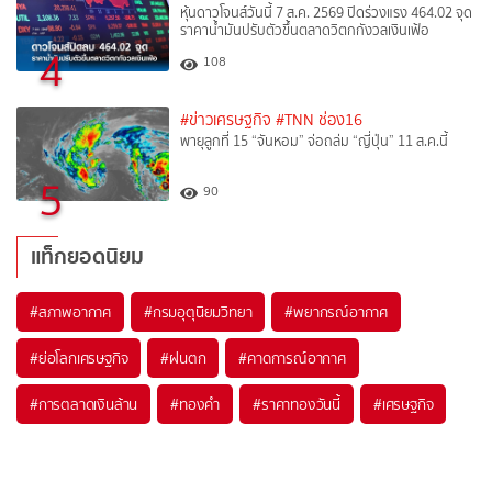
หุ้นดาวโจนส์วันนี้ 7 ส.ค. 2569 ปิดร่วงแรง 464.02 จุด
ราคาน้ำมันปรับตัวขึ้นตลาดวิตกกังวลเงินเฟ้อ
4
108
#ข่าวเศรษฐกิจ
#TNN ช่อง16
พายุลูกที่ 15 “จันหอม” จ่อถล่ม “ญี่ปุ่น” 11 ส.ค.นี้
5
90
แท็กยอดนิยม
#
สภาพอากาศ
#
กรมอุตุนิยมวิทยา
#
พยากรณ์อากาศ
#
ย่อโลกเศรษฐกิจ
#
ฝนตก
#
คาดการณ์อากาศ
#
การตลาดเงินล้าน
#
ทองคำ
#
ราคาทองวันนี้
#
เศรษฐกิจ