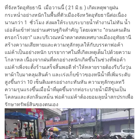
ที่จังหวัดอุทัยธานี เมื่อวานนี้ ( 21 มิ.ย. ) เกิดเหตุพายุฝน
กระหน่ำอย่างหนักในพื้นที่ตัวเมืองจังหวัดอุทัยธานีต่อเนื่อง
นานกว่า 1 ชั่วโมง ส่งผลให้ระบบระบายน้ำทำงานไม่ทัน น้ำ
เอ่อล้นเข้าท่วมย่านเศรษฐกิจสำคัญ โดยเฉพาะ "ถนนคนเดิน
ตรอกโรงยา" และบริเวณหน้าตลาดสดเทศบาลเมืองอุทัยธานี
สร้างความเสียหายและความทุลักทุเลให้กับบรรดาพ่อค้า
แม่ค้าเป็นอย่างหนัก บรรยากาศในที่เกิดเหตุเต็มไปด้วยความ
โกลาหล เนื่องจากฝนที่ตกอย่างหนักเกิดขึ้นในช่วงที่พ่อค้า
แม่ค้าเพิ่งจะตั้งร้านเสร็จสิ้นพอดี ทำให้หลายรายต้องรีบวิ่งวุ่น
หาผ้าใบมาคลุมสินค้า และเร่งเก็บข้าวของหนีน้ำที่เพิ่มระดับ
สูงขึ้นกว่า 10 เซ็นติเมตรอย่างกะทันหัน ความทุลักทุเลทวี
ความรุนแรงขึ้นเมื่อน้ำที่ผุดขึ้นจากท่อระบายน้ำมีสีขุ่นเป็น
โคลนและส่งกลิ่นเหม็น พ่อค้าแม่ค้าต้องยอมลุยน้ำสกปรกเพื่อ
รักษาทรัพย์สินของตนเอง