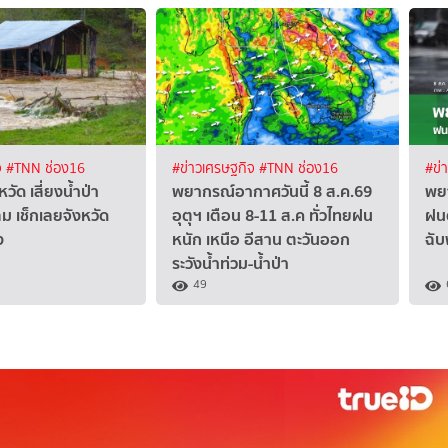
จ
#TNN ช่อง16
#ข่าวเศรษฐกิจ
#TNN ช่อง16
#ข่
วัด เสี่ยงน้ำป่า
พยากรณ์อากาศวันนี้ 8 ส.ค.69
พยา
ม เช็กเลยจังหวัด
อุตุฯ เตือน 8-11 ส.ค ทั่วไทยฝน
ฝนต
ง
หนัก เหนือ อีสาน ตะวันออก
ฉับ
ระวังน้ำท่วม-น้ำป่า
49