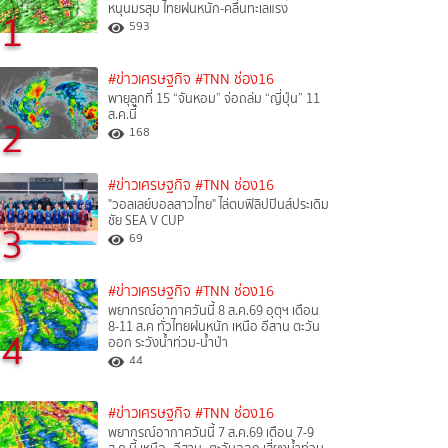
หนุนมรสุม ไทยฝนหนัก-คลื่นทะเลแรง
1
593
#ข่าวเศรษฐกิจ
#TNN ช่อง16
พายุลูกที่ 15 “จันหอม” จ่อถล่ม “ญี่ปุ่น” 11
ส.ค.นี้
2
168
#ข่าวเศรษฐกิจ
#TNN ช่อง16
"วอลเลย์บอลสาวไทย" ไล่ตบฟิลิปปินส์ประเดิม
ชัย SEA V CUP
3
69
#ข่าวเศรษฐกิจ
#TNN ช่อง16
พยากรณ์อากาศวันนี้ 8 ส.ค.69 อุตุฯ เตือน
8-11 ส.ค ทั่วไทยฝนหนัก เหนือ อีสาน ตะวัน
4
ออก ระวังน้ำท่วม-น้ำป่า
44
#ข่าวเศรษฐกิจ
#TNN ช่อง16
พยากรณ์อากาศวันนี้ 7 ส.ค.69 เตือน 7-9