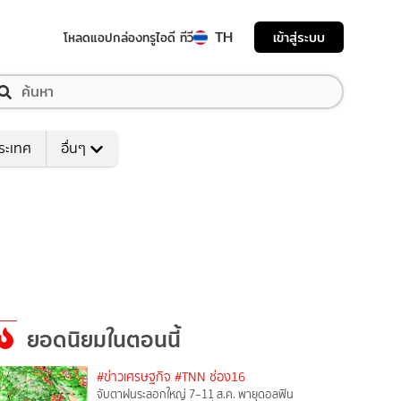
TH
เข้าสู่ระบบ
โหลดแอป
กล่องทรูไอดี ทีวี
ระเทศ
อื่นๆ
ยอดนิยมในตอนนี้
#ข่าวเศรษฐกิจ
#TNN ช่อง16
จับตาฝนระลอกใหญ่ 7–11 ส.ค. พายุดอลฟิน