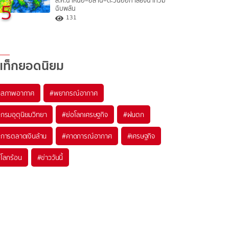
ส.ค.นี้ เหนือ–อีสาน–ตะวันออก เสี่ยงน้ำท่วม
5
ฉับพลัน
131
แท็กยอดนิยม
#
สภาพอากาศ
#
พยากรณ์อากาศ
#
กรมอุตุนิยมวิทยา
#
ย่อโลกเศรษฐกิจ
#
ฝนตก
#
การตลาดเงินล้าน
#
คาดการณ์อากาศ
#
เศรษฐกิจ
#
โลกร้อน
#
ข่าววันนี้