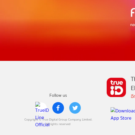
T
E
Follow us
อ
Copyright © True Digital Group Company Limited.
All rights reserved