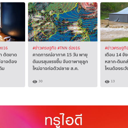
อง16
#ข่าวเศรษฐกิจ
#TNN ช่อง16
#ข่าวเศรษฐกิ
งา ตัดขาด
คาดการณ์อากาศ 15 วัน พายุ
เตือน 14 จังห
ย์อาจต้อง
ดันมรสุมแรงขึ้น จับตาพายุลูก
หลาก-ดินถล่
ดิม
ใหม่อาจก่อตัวปลาย ส.ค.
ไหนต้องระวั
30
13