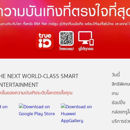
วันนี้
HE NEXT WORLD-CLASS SMART
NTERTAINMENT
สิทธิพิเศษ
ีกขั้นของความบันเทิงระดับโลกตรงใจคุณ
เกม
ช้อปปิ้ง
กล่องทรูไอ
บริการช่ว