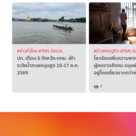
#ข่าวทั่วไทย
#TNN ช่อง16
#ข่าวเศรษฐกิจ
#TNN ช่
ปภ. เตือน 6 จังหวัด-กทม. เฝ้า
โลกร้อนเพิ่มความเห
ระวังน้ำทะเลหนุนสูง 10-17 ส.ค.
ผู้คนจากสังคม มนุษ
2569
อยู่โดดเดี่ยวมากกว่าเ
8