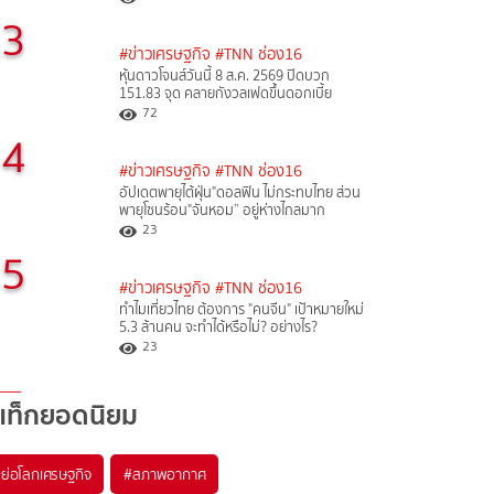
3
#ข่าวเศรษฐกิจ
#TNN ช่อง16
หุ้นดาวโจนส์วันนี้ 8 ส.ค. 2569 ปิดบวก
151.83 จุด คลายกังวลเฟดขึ้นดอกเบี้ย
72
4
#ข่าวเศรษฐกิจ
#TNN ช่อง16
อัปเดตพายุไต้ฝุ่น"ดอลฟิน ไม่กระทบไทย ส่วน
พายุโซนร้อน"จันหอม” อยู่ห่างไกลมาก
23
5
#ข่าวเศรษฐกิจ
#TNN ช่อง16
ทำไมเที่ยวไทย ต้องการ "คนจีน" เป้าหมายใหม่
5.3 ล้านคน จะทำได้หรือไม่? อย่างไร?
23
แท็กยอดนิยม
#
ย่อโลกเศรษฐกิจ
#
สภาพอากาศ