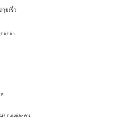
ๅยเร็ว
อดลดลง
่ะ
ดิมของแต่ละคน