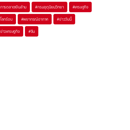
#
การตลาดเงินล้าน
#
กรมอุตุนิยมวิทยา
#
เศรษฐกิจ
#
โลกร้อน
#
พยากรณ์อากาศ
#
ข่าววันนี้
#
ข่าวเศรษฐกิจ
#
จีน