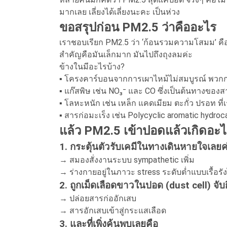
มากเลย เลี่ยงได้เลี่ยงนะคะ เป็นห่วง
ขอสรุปก่อน PM2.5 ว่าคืออะไร
เราชอบเรียก PM2.5 ว่า ‘ก้อนรวมความโสมม’ คือ
สำคัญคือมันเล็กมาก มันไปถึงถุงลมค่ะ
ข้างในมีอะไรบ้าง?
▪️ โครงคาร์บอนจากการเผาไหม้ไม่สมบูรณ์ พวก
▪️ แก๊สพิษ เช่น NO₃⁻ และ CO ซึ่งเป็นต้นทางของ
▪️ โลหะหนัก เช่น เหล็ก แคดเมียม ตะกั่ว ปรอท ที
▪️ สารก่อมะเร็ง เช่น Polycyclic aromatic hydro
แล้ว PM2.5 เข้าปอดแล้วเกิดอะไ
1. กระตุ้นตัวรับเคมีในทางเดินหายใจเลยค
→ สมองสั่งงานระบบ sympathetic เพิ่ม
→ ร่างกายอยู่ในภาวะ stress ระดับต่ำแบบเรื้อรัง
2. ถูกเม็ดเลือดขาวในปอด (dust cell) จับ
→ ปล่อยสารก่ออักเสบ
→ สารอักเสบเข้าสู่กระแสเลือด
3. และที่เพิ่งค้นพบเลยคือ