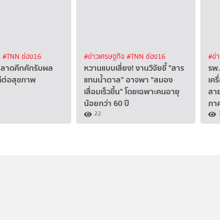
จ
#TNN ช่อง16
#ข่าวเศรษฐกิจ
#TNN ช่อง16
#ข่
ลาดคึกคักรับผล
หวานแบบเสี่ยง! งานวิจัยชี้ "สาร
รพ.
ดีต่อสุขภาพ
แทนน้ำตาล" อาจพา "สมอง
เคร
เสื่อมเร็วขึ้น" โดยเฉพาะคนอายุ
สาย
น้อยกว่า 60 ปี
ภาค
22