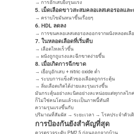
→ การอักเสบยิ่งรุนแรง
5. เม็ดเลือดขาวสะสมคลอเลสเตอรอลและต
→ คราบไขมันหนาขึ้นเรื่อยๆ
6. HDL ลดลง
→ การขนคลอเลสเตอรอลออกจากผนังหลอดเลื
7. ในหลอดเลือดที่เริ่มตีบ
→ เลือดไหลเร็วขึ้น
→ ผนังถูกถูแรงและฉีกขาดง่ายขึ้น
8. เมื่อเกิดการฉีกขาด
→ เยื่อบุอักเสบ + nitric oxide ต่ำ
→ ระบบการแข็งตัวของเลือดถูกกระตุ้น
→ ลิ่มเลือดเกิดได้ง่ายและรุนแรงขึ้น
มันกระตุ้นอย่างละนิดอย่างละหน่อยแต่ทุกกลไกค
ก็ไม่ใช่คนโดนแล้วจะเป็นภาพนี้ทันที
ความรุนแรงขึ้นกับ
ปริมาณที่สัมผัส → ระยะเวลา → โรคประจำตัวเ
การป้องกันยังสำคัญที่สุด
ควรตรวจระดับ PM2.5 ก่อนออกจากบ้าน