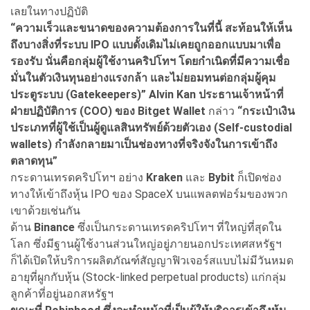
เลยในทางปฏิบัติ
“ความเร็วและขนาดของความต้องการในที่นี้ สะท้อนให้เห็น
ถึงบางสิ่งที่ระบบ IPO แบบดั้งเดิมไม่เคยถูกออกแบบมาเพื่อ
รองรับ นั่นคือกลุ่มผู้ใช้งานคริปโทฯ โดยกำเนิดที่มีความเชื่อ
มั่นในตัวเงินทุนอย่างแรงกล้า และไม่ยอมทนต่อกลุ่มผู้คุม
ประตูระบบ (Gatekeepers)” Alvin Kan ประธานเจ้าหน้าที่
ฝ่ายปฏิบัติการ (COO) ของ Bitget Wallet
กล่าว
“กระเป๋าเงิน
ประเภทที่ผู้ใช้เป็นผู้ดูแลสินทรัพย์ด้วยตัวเอง (Self-custodial
wallets) กำลังกลายมาเป็นช่องทางที่จริงจังในการเข้าถึง
ตลาดทุน”
กระดานเทรดคริปโทฯ อย่าง
Kraken
และ
Bybit
ก็เปิดช่อง
ทางให้เข้าถึงหุ้น IPO ของ SpaceX บนแพลตฟอร์มของพวก
เขาด้วยเช่นกัน
ด้าน
Binance
ซึ่งเป็นกระดานเทรดคริปโทฯ ที่ใหญ่ที่สุดใน
โลก ซึ่งมีฐานผู้ใช้งานส่วนใหญ่อยู่ภายนอกประเทศสหรัฐฯ
ก็ได้เปิดให้บริการผลิตภัณฑ์สัญญาฟิวเจอร์สแบบไม่มีวันหมด
อายุที่ผูกกับหุ้น (Stock-linked perpetual products) แก่กลุ่ม
ลูกค้าที่อยู่นอกสหรัฐฯ