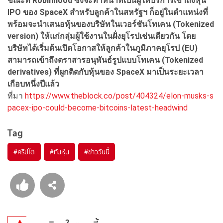
ขณะที่ Robinhood
ซึ่งจะทำหน้าที่เป็นผู้ให้บริการเข้าถึงหุ้น
IPO
ของ SpaceX
สำหรับลูกค้าในสหรัฐฯ ก็อยู่ในตำแหน่งที่
พร้อมจะนำเสนอหุ้นของบริษัทในเวอร์ชันโทเคน (Tokenized
version)
ให้แก่กลุ่มผู้ใช้งานในฝั่งยุโรปเช่นเดียวกัน โดย
บริษัทได้เริ่มต้นเปิดโอกาสให้ลูกค้าในภูมิภาคยุโรป (EU)
สามารถเข้าถึงตราสารอนุพันธ์รูปแบบโทเคน (Tokenized
derivatives)
ที่ผูกติดกับหุ้นของ SpaceX
มาเป็นระยะเวลา
เกือบหนึ่งปีแล้ว
ที่มา
https://www.theblock.co/post/404324/elon-musks-s
pacex-ipo-could-become-bitcoins-latest-headwind
Tag
#
คริปโต
#
ทันหุ้น
#
ข่าววันนี้