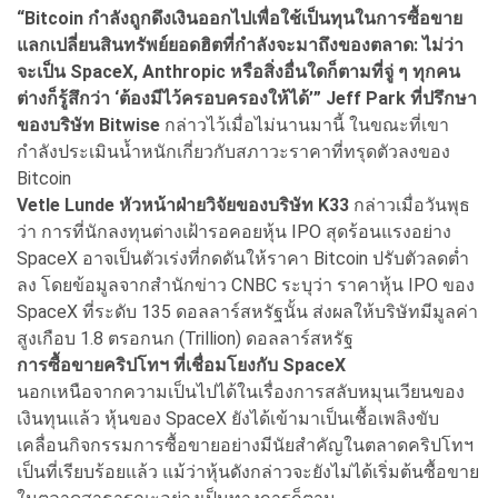
“Bitcoin กำลังถูกดึงเงินออกไปเพื่อใช้เป็นทุนในการซื้อขาย
แลกเปลี่ยนสินทรัพย์ยอดฮิตที่กำลังจะมาถึงของตลาด: ไม่ว่า
จะเป็น SpaceX, Anthropic หรือสิ่งอื่นใดก็ตามที่จู่ ๆ ทุกคน
ต่างก็รู้สึกว่า ‘ต้องมีไว้ครอบครองให้ได้’” Jeff Park ที่ปรึกษา
ของบริษัท Bitwise
กล่าวไว้เมื่อไม่นานมานี้ ในขณะที่เขา
กำลังประเมินน้ำหนักเกี่ยวกับสภาวะราคาที่ทรุดตัวลงของ
Bitcoin
Vetle Lunde หัวหน้าฝ่ายวิจัยของบริษัท K33
กล่าวเมื่อวันพุธ
ว่า การที่นักลงทุนต่างเฝ้ารอคอยหุ้น IPO สุดร้อนแรงอย่าง
SpaceX อาจเป็นตัวเร่งที่กดดันให้ราคา Bitcoin ปรับตัวลดต่ำ
ลง โดยข้อมูลจากสำนักข่าว CNBC ระบุว่า ราคาหุ้น IPO ของ
SpaceX ที่ระดับ 135 ดอลลาร์สหรัฐนั้น ส่งผลให้บริษัทมีมูลค่า
สูงเกือบ 1.8 ตรอกนก (Trillion) ดอลลาร์สหรัฐ
การซื้อขายคริปโทฯ ที่เชื่อมโยงกับ SpaceX
นอกเหนือจากความเป็นไปได้ในเรื่องการสลับหมุนเวียนของ
เงินทุนแล้ว หุ้นของ SpaceX ยังได้เข้ามาเป็นเชื้อเพลิงขับ
เคลื่อนกิจกรรมการซื้อขายอย่างมีนัยสำคัญในตลาดคริปโทฯ
เป็นที่เรียบร้อยแล้ว แม้ว่าหุ้นดังกล่าวจะยังไม่ได้เริ่มต้นซื้อขาย