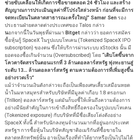
ช่วยขับเคลื่อนให้เกิดการซื้อขายตลอด 24 ชั่วโมง และสร้าง
สัญญาณการประเมินมูลค่าที่โปร่งใสล่วงหน้า ก่อนที่จะมีการ
จดทะเบียนในตลาดสาธารณะครั้งใหญ่” Samar Sen
รอง
ประธานฝ่ายตลาดต่างประเทศของ Talos กล่าว
น
อกจากนี้ในวันพุธที่ผ่านมา
Bitget
กล่าวว่า ยอดการสมัคร
ซื้อหุ้นกู้ SpaceX ในรูปแบบโทเคน (Tokenized SpaceX IPO
subscription) ของตน ซึ่งให้บริการผ่านระบบ xStocks นั้น มี
ยอดจองซื้อเกินจำนวน (Oversubscribed) โดย
“เติบโตขึ้นจาก
โควตาจัดสรรในตอนแรกที่ 3 ล้านดอลลาร์สหรัฐ พุ่งทะยานสู่
ระดับ 13... ล้านดอลลาร์สหรัฐ ตามความต้องการที่เพิ่มสูงขึ้น
อย่างรวดเร็ว”
แม้ว่าจำนวนเงินดังกล่าวจะถือเป็นเพียงเศษเสี้ยวเสมือนหยด
น้ำในมหาสมุทรสำหรับบริษัทที่มีมูลค่าเกือบ 1.8 ตรอกนก
(Trillion) ดอลลาร์สหรัฐ แต่มันก็บงชี้ให้เห็นถึงความต้องการ
อย่างมีนัยสำคัญในการเข้าถึงสิทธิ์ถือครองในรูปแบบโทเคน
(Tokenized exposure) กับบริษัทที่มีชื่อเสียงโด่งดังอย่าง
SpaceX ทั้งนี้ สำหรับนักลงทุนจำนวนมากที่อยู่นอกประเทศ
สหรัฐฯ การซื้อหุ้นในบริษัทสัญชาติอเมริกันที่ซื้อขายใน
ตลาดหลักทรัพย์นั้น อาจเป็นเรื่องที่ทำได้ยากหรือเป็นไปไม่ได้