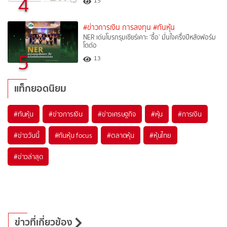
4
15
#ข่าวการเงิน การลงทุน
#ทันหุ้น
NER เด่นโบรกรุมเชียร์เคาะ ‘ซื้อ’ มั่นใจครึ่งปีหลังฟอร์ม
โตต่อ
5
13
แท็กยอดนิยม
#
ทันหุ้น
#
ข่าวการเงิน
#
ข่าวเศรษฐกิจ
#
หุ้น
#
การเงิน
#
ข่าววันนี้
#
ทันหุ้น focus
#
ตลาดหุ้น
#
หุ้นไทย
#
ข่าวล่าสุด
ข่าวที่เกี่ยวข้อง