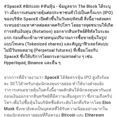
#SpaceX #Bitcoin #
ทันหุ้น - ข้อมูลจาก The Block
ได้ระบุ
ว่า เมื่อการเสนอขายหุ้นต่อประชาชนทั่วไปเป็นครั้งแรก (IPO)
ของบริษัท SpaceX
เปิดตัวขึ้นในวันพฤหัสบดี สิ่งนี้อาจส่งผลก
ระทบอย่างมหาศาลต่อตลาดคริปโทฯ โดยอาจจุดชนวนให้เกิด
การสลับเงินทุน (Rotation)
ออกจากสินทรัพย์ดิจิทัลในระยะ
แรก ก่อนที่จะเข้ามาช่วยหนุนปริมาณการซื้อขายหุ้นในรูป
แบบโทเคน (Tokenized shares)
และสัญญาฟิวเจอร์สแบบ
ไม่มีวันหมดอายุ (Perpetual futures)
ที่เชื่อมโยงกับ
SpaceX
ซึ่งให้บริการโดยกระดานเทรดต่าง ๆ เช่น
Hyperliquid, Binance
และอื่น ๆ
จากการที่มีรายงานว่า
SpaceX
ได้จัดสรรหุ้น IPO สูงถึงร้อย
ละ 30 ไว้สำหรับกลุ่มนักลงทุนรายย่อย ทำให้บางฝ่ายแย้ง
ว่าการเสนอขายหุ้นในครั้งนี้อาจผลักดันให้นักลงทุนพากันแห่
ถอนเงินออกจากสินทรัพย์ที่มีความเสี่ยงสูงกว่า ซึ่งรวมถึงคริป
โทฯ เพื่อไปซื้อหุ้นในบริษัทชื่อดังระดับโลกที่บริหารโดย
Elon
Musk
ซึ่งเขายังคงเป็นบุคคลที่ได้รับความนิยมอย่างมากใน
กลุ่มนักลงทุนรายย่อยที่ถือครอง
Bitcoin
และ
Ethereum