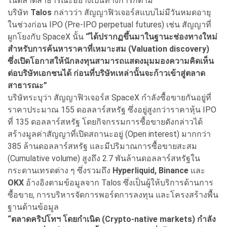
ในตลาดสาธารณะอย่างเป็นทางการก็ตาม
บริษัท
Talos
กล่าวว่า สัญญาฟิวเจอร์สแบบไม่มีวันหมดอายุ
ในช่วงก่อน IPO (Pre-IPO perpetual futures) เช่น สัญญาที่
ผูกโยงกับ SpaceX นั้น
“ได้ปรากฏขึ้นมาในฐานะช่องทางใหม่
สำหรับการค้นหาราคาที่เหมาะสม (Valuation discovery)
ซึ่งเปิดโอกาสให้นักลงทุนสามารถแสดงมุมมองความคิดเห็น
ต่อบริษัทเอกชนได้ ก่อนที่บริษัทเหล่านั้นจะก้าวเข้าสู่ตลาด
สาธารณะ”
บริษัทระบุว่า สัญญาฟิวเจอร์ส SpaceX กำลังซื้อขายกันอยู่ที่
ราคาประมาณ 155 ดอลลาร์สหรัฐ ซึ่งอยู่สูงกว่าราคาหุ้น IPO
ที่ 135 ดอลลาร์สหรัฐ โดยกิจกรรมการซื้อขายดังกล่าวได้
สร้างมูลค่าสัญญาที่เปิดสถานะอยู่ (Open interest) มากกว่า
385 ล้านดอลลาร์สหรัฐ และมีปริมาณการซื้อขายสะสม
(Cumulative volume) สูงถึง 2.7 พันล้านดอลลาร์สหรัฐใน
กระดานเทรดต่าง ๆ ซึ่งรวมถึง
Hyperliquid, Binance
และ
OKX
อ้างอิงตามข้อมูลจาก Talos ซึ่งเป็นผู้ให้บริการด้านการ
ซื้อขาย, การบริหารจัดการพอร์ตการลงทุน และโครงสร้างพื้น
ฐานด้านข้อมูล
“ตลาดคริปโทฯ โดยกำเนิด (Crypto-native markets) กำลัง