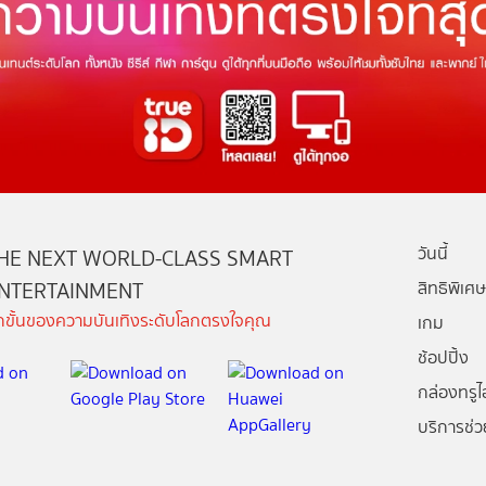
วันนี้
HE NEXT WORLD-CLASS SMART
NTERTAINMENT
สิทธิพิเศษ
ีกขั้นของความบันเทิงระดับโลกตรงใจคุณ
เกม
ช้อปปิ้ง
กล่องทรูไอ
บริการช่ว