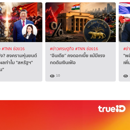
จ
#TNN ช่อง16
#ข่าวเศรษฐกิจ
#TNN ช่อง16
#ข่
ยัง? สงครามหุ่นยนต์
“อินเดีย” คงดอกเบี้ย แม้มีแรง
"พล
ุผลทำไม "สหรัฐฯ"
กดดันเงินเฟ้อ
เพิ
ีน"
10