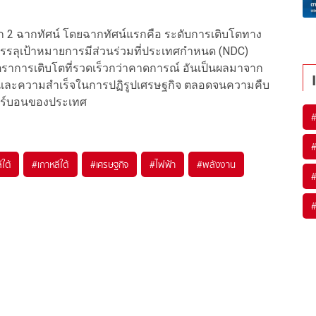
จาก 2 ฉากทัศน์ โดยฉากทัศน์แรกคือ ระดับการเติบโตทาง
รบรรลุเป้าหมายการมีส่วนร่วมที่ประเทศกำหนด (NDC)
ัตราการเติบโตที่รวดเร็วกว่าคาดการณ์ อันเป็นผลมาจาก
 และความสำเร็จในการปฏิรูปเศรษฐกิจ ตลอดจนความคืบ
าร์บอนของประเทศ
ใต้
#
เกาหลีใต้
#
เศรษฐกิจ
#
ไฟฟ้า
#
พลังงาน