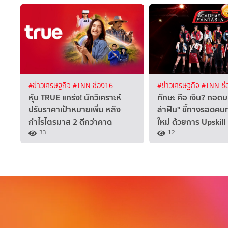
#ข่าวเศรษฐกิจ
#TNN ช่อง16
#ข่าวเศรษฐกิจ
#TNN ช่
หุ้น TRUE แกร่ง! นักวิเคราะห์
ทักษะ คือ เงิน? ถอดบ
ปรับราคาเป้าหมายเพิ่ม หลัง
ล่าฝัน" ชี้ทางรอดค
กำไรไตรมาส 2 ดีกว่าคาด
ใหม่ ด้วยการ Upskill
33
12