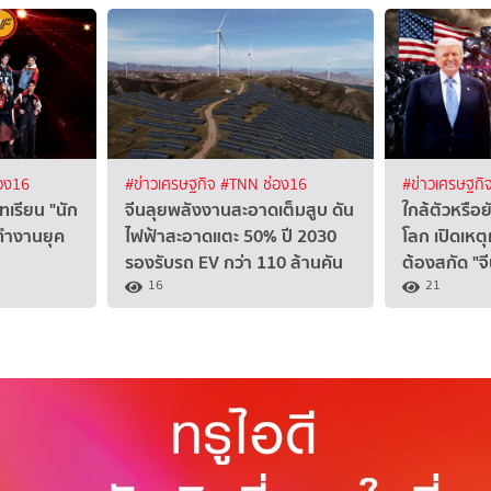
อง16
#ข่าวเศรษฐกิจ
#TNN ช่อง16
#ข่าวเศรษฐกิ
ทเรียน "นัก
จีนลุยพลังงานสะอาดเต็มสูบ ดัน
ใกล้ตัวหรือ
นทำงานยุค
ไฟฟ้าสะอาดแตะ 50% ปี 2030
โลก เปิดเหต
รองรับรถ EV กว่า 110 ล้านคัน
ต้องสกัด "จ
16
21