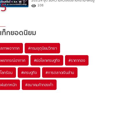
263.24 จุด รับความหวังเจรจาอิหร่าน-สหรัฐ
5
108
แท็กยอดนิยม
#
สภาพอากาศ
#
กรมอุตุนิยมวิทยา
#
พยากรณ์อากาศ
#
ย่อโลกเศรษฐกิจ
#
ราคาทอง
#
โลกร้อน
#
เศรษฐกิจ
#
การตลาดเงินล้าน
#
ฝนตกหนัก
#
สมาคมค้าทองคำ