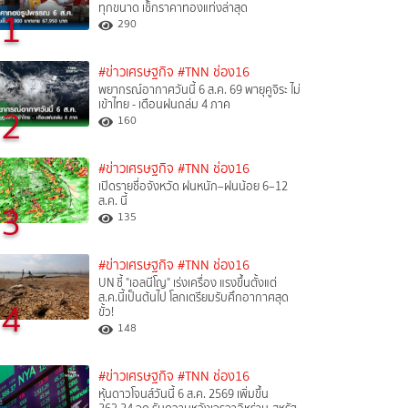
ทุกขนาด เช็กราคาทองแท่งล่าสุด
1
290
#ข่าวเศรษฐกิจ
#TNN ช่อง16
พยากรณ์อากาศวันนี้ 6 ส.ค. 69 พายุคูจิระ ไม่
เข้าไทย - เตือนฝนถล่ม 4 ภาค
2
160
#ข่าวเศรษฐกิจ
#TNN ช่อง16
เปิดรายชื่อจังหวัด ฝนหนัก–ฝนน้อย 6–12
ส.ค. นี้
3
135
#ข่าวเศรษฐกิจ
#TNN ช่อง16
UN ชี้ "เอลนีโญ" เร่งเครื่อง แรงขึ้นตั้งแต่
ส.ค.นี้เป็นต้นไป โลกเตรียมรับศึกอากาศสุด
4
ขั้ว!
148
#ข่าวเศรษฐกิจ
#TNN ช่อง16
หุ้นดาวโจนส์วันนี้ 6 ส.ค. 2569 เพิ่มขึ้น