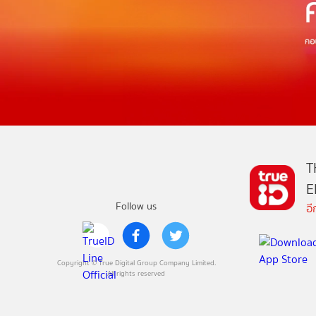
T
E
Follow us
อ
Copyright © True Digital Group Company Limited.
All rights reserved