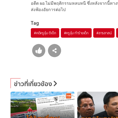
อดีต ผอ.ไม่มีพฤติกรรมหลบหนี ซึ่งหลังจากนี
ส่งฟ้องอัยการต่อไป
Tag
#
คดีครูจุ๋ม ตีเด็ก
#
ครูจุ๋ม ทำร้ายเด็ก
#
สารสาสน์
ข่าวที่เกี่ยวข้อง