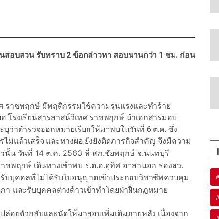
านสอบสวน รับทราบ 2 ข้อกล่าวหา สอบนานกว่า 1 ชม. ก่อน
ิเทศ ราชพฤกษ์ มีพฤติกรรมใช้ความรุนแรงและทำร้าย
ผอ.โรงเรียนสารสาสน์วิเทศ ราชพฤกษ์ นำเอกสารมอบ
ุว่าตำรวจออกหมายเรียกให้มาพบในวันที่ 6 ต.ค. ซึ่ง
ารไม่แล้วเสร็จ และทางผอ.ยังยังติดภารกิจสำคัญ จึงมีความ
วันที่ 14 ต.ค. 2563 ที่ สภ.ชัยพฤกษ์ จ.นนทบุรี
วนั้น
 ราชพฤกษ์ เดินทางเข้าพบ ร.ต.อ.อุทิศ อาสานอก รองสว.
รับบุคคลที่ไม่ได้รับใบอนุญาตเข้าประกอบวิชาชีพควบคุม
สภา และรับบุคคลต่างด้าวเข้าทำโดยฝ่าฝืนกฏหมาย
ล่อยตัวกลับและนัดให้มาสอบเพิ่มเติมภายหลัง เนื่องจาก