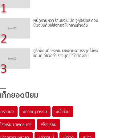
1
พนักงานผวา ร้านยังไม่เปิด จู่ๆโจรโผล่ ควง
ปืนจี้บังคับให้ส่งทองให้ กลางห้างดัง
2
คู่รักซ้อนท้ายจยย. แซงซ้ายรถบรรทุกไม่พ้น
แฮนด์เกี่ยวคว่ำ ร่างมุดเข้าใต้ท้องดับ
3
แท็กยอดนิยม
#
กราดยิง
#
อาชญากรรม
#
น้ำท่วม
#
โรงเรียนเทพศิรินทร์
#
โรงเรียน
#
ข่าวกราดยิงล่าสุด
#
ข่าววันนี้
#
โควิด
#
ข่าว