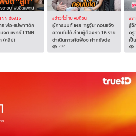
TNN ช่อง16
#ข่าวทั่วไทย
#มติชน
#รา
!! พ่อ-แม่พา“เด็ก
ผู้การนนท์ เผย 'ครูจุ๋ม' ถอนแจ้ง
รู้
บจิตแพทย์ l TNN
ความไม่ได้ ส่วนผู้ต้องหา 16 ราย
ครู
า (คลิป)
ดำเนินการผัดฟ้อง ฝากขังต่อ
เป็
282