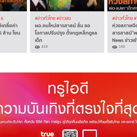
16
#ข่าวทั่วไทย
#ข่าวสด
#ข่าวทั่วไทย
#
เกลี่ยค่า
ผอ.คนใหม่สารสาสน์ ลั่น ขอ
ห่วงสภาพจิต
5 ล้าน โยน
โอกาสปรับปรุง ตั้งกฎเหล็กดูแล
สารสาสน์”พ
เด็ก
News ข่าวเช้
418
169