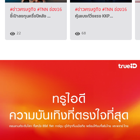
#ข่าวเศรษฐกิจ
#TNN ช่อง16
#ข่าวเศรษฐกิจ
#TNN ช่อง16
ชี้เป้าลงทุนครึ่งปีหลัง …
หุ้นแบงก์วิ่งแรง KKP…
22
68