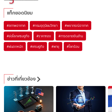
5
แท็กยอดนิยม
#
สภาพอากาศ
#
กรมอุตุนิยมวิทยา
#
พยากรณ์อากาศ
#
ย่อโลกเศรษฐกิจ
#
ราคาทอง
#
การตลาดเงินล้าน
#
ฝนตกหนัก
#
เศรษฐกิจ
#
พายุ
#
โลกร้อน
ข่าวที่เกี่ยวข้อง