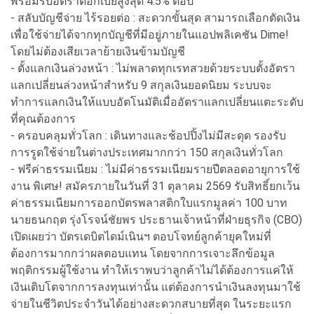
พร้อมรับอัตราดอกเบี้ยสูงสุด 4.5% ต่อปี
- สลับบัญชีจ่าย ไร้รอยต่อ : สะดวกขั้นสุด สามารถเลือกตัดเงิน
เพื่อใช้จ่ายได้จากทุกบัญชีที่มีอยู่ภายในแอปพลิเคชัน Dime!
โดยไม่ต้องเสียเวลาย้ายเงินข้ามบัญชี
- ตั้งแลกเงินล่วงหน้า : ไม่พลาดทุกเรทสวยด้วยระบบตั้งอัตรา
แลกเปลี่ยนล่วงหน้าสำหรับ 9 สกุลเงินยอดนิยม ระบบจะ
ทำการแลกเงินให้แบบอัตโนมัติเมื่ออัตราแลกเปลี่ยนแตะระดับ
ที่คุณต้องการ
- ครอบคลุมทั่วโลก : เดินทางและช้อปปิ้งไม่มีสะดุด รองรับ
การรูดใช้จ่ายในต่างประเทศมากกว่า 150 สกุลเงินทั่วโลก
- ฟรีค่าธรรมเนียม : ไม่มีค่าธรรมเนียมรายปีตลอดอายุการใช้
งาน พิเศษ! สมัครภายในวันที่ 31 ตุลาคม 2569 รับสิทธิ์ยกเว้น
ค่าธรรมเนียมการออกบัตรพลาสติกใบแรกมูลค่า 100 บาท
นายธนกฤต รุ่งโรจน์ชัยพร ประธานเจ้าหน้าที่ฝ่ายธุรกิจ (CBO)
เปิดเผยว่า บัตรเดบิตไดม์เนินฯ ตอบโจทย์ลูกค้ายุคใหม่ที่
ต้องการมากกว่าผลตอบแทน โดยจากการเจาะลึกข้อมูล
พฤติกรรมผู้ใช้งาน ทำให้เราพบว่าลูกค้าไม่ได้ต้องการแค่ให้
เงินเติบโตจากการลงทุนเท่านั้น แต่ต้องการนำเงินลงทุนมาใช้
จ่ายในชีวิตประจำวันได้อย่างสะดวกสบายที่สุด ในระยะแรก