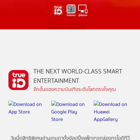
THE NEXT WORLD-CLASS SMART
ENTERTAINMENT
อีกขั้นของความบันเทิงระดับโลกตรงใจคุณ
วันนี้
ดู
สิทธิพิเศษ
อ่าน
เกม
ตาตั้ง
ช้อปปิ้ง
แพ็กเกจ
กล่องทรูไอดีทีวี