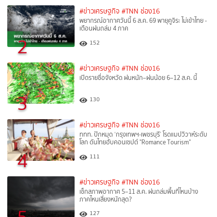
#ข่าวเศรษฐกิจ
#TNN ช่อง16
พยากรณ์อากาศวันนี้ 6 ส.ค. 69 พายุคูจิระ ไม่เข้าไทย -
เตือนฝนถล่ม 4 ภาค
2
152
#ข่าวเศรษฐกิจ
#TNN ช่อง16
เปิดรายชื่อจังหวัด ฝนหนัก–ฝนน้อย 6–12 ส.ค. นี้
3
130
#ข่าวเศรษฐกิจ
#TNN ช่อง16
ททท. ปักหมุด ‘กรุงเทพฯ-เพชรบุรี’ โรดแมปวิวาห์ระดับ
โลก ดันไทยฮับคอนเซปต์ "Romance Tourism"
4
111
#ข่าวเศรษฐกิจ
#TNN ช่อง16
เช็กสภาพอากาศ 5–11 ส.ค. ฝนถล่มพื้นที่ไหนบ้าง
ภาคไหนเสี่ยงหนักสุด?
127