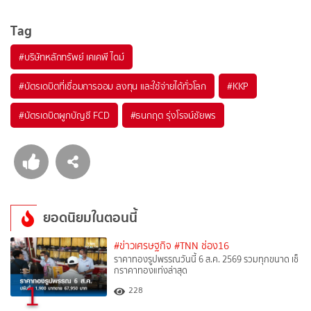
Tag
#
บริษัทหลักทรัพย์ เคเคพี ไดม์
#
บัตรเดบิตที่เชื่อมการออม ลงทุน และใช้จ่ายได้ทั่วโลก
#
KKP
#
บัตรเดบิตผูกบัญชี FCD
#
ธนกฤต รุ่งโรจน์ชัยพร
ยอดนิยมในตอนนี้
#ข่าวเศรษฐกิจ
#TNN ช่อง16
ราคาทองรูปพรรณวันนี้ 6 ส.ค. 2569 รวมทุกขนาด เช็
กราคาทองแท่งล่าสุด
1
228