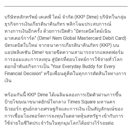
บริษัทหลักทรัพย์ เคเคพี ไดม์ จำกัด (KKP Dime) บริษัทในกลุ่ม
ธุรกิจการเงินเกียรตินาคินภัทร พลิกโฉมประสบการณ์
ทางการเงินอีกครั้ง ด้วยการเปิดตัว “บัตรเดบิตไดม์เนิน
มาสเตอร์การ์ด” (Dime! Nern Global Mastercard Debit Card)
บัตรเดบิตใบใหม่ จากธนาคารเกียรตินาคินภัทร (KKP) บน
แอปพลิเคชัน Dime! ขยายขีดความสามารถจากแพลตฟอร์ม
การออมและการลงทุน สู่บัตรที่ตอบโจทย์การใช้จ่ายทั่วโลก
ตอกย้ำพันธกิจการเป็น “Your Everyday Buddy for Every
Financial Decision” หรือเพื่อนคู่คิดในทุกการตัดสินใจทางการ
เงิน
พร้อมกันนี้ KKP Dime ได้เฉลิมฉลองการเปิดตัวผ่านการขึ้น
ป้ายโฆษณาขนาดยักษ์ใจกลาง Times Square มหานคร
นิวยอร์ก ศูนย์กลางเศรษฐกิจและการเงิน เป็นสัญลักษณ์ของ
การเชื่อมโยงพอร์ตการลงทุนในตลาดหุ้นสหรัฐฯ เข้ากับการ
ใช้จ่ายในชีวิตประจำวันในทุกมุมโลกได้อย่างไร้รอยต่อ