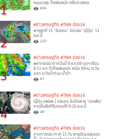
หนุนมรสุม ไทยฝนหนัก-คลื่นทะเลแรง
1
606
#ข่าวเศรษฐกิจ
#TNN ช่อง16
พายุลูกที่ 15 “จันหอม” จ่อถล่ม “ญี่ปุ่น” 11
ส.ค.นี้
2
220
#ข่าวเศรษฐกิจ
#TNN ช่อง16
พยากรณ์อากาศวันนี้ 8 ส.ค.69 อุตุฯ เตือน
8-11 ส.ค ทั่วไทยฝนหนัก เหนือ อีสาน ตะวัน
3
ออก ระวังน้ำท่วม-น้ำป่า
67
#ข่าวเศรษฐกิจ
#TNN ช่อง16
ญี่ปุ่น อพยพ 2 แสนคน รับมือพายุ “ดอลฟิน”
คาดขึ้นฝั่งที่จีนตอนใต้ 9-10 ส.ค.นี้
4
48
#ข่าวเศรษฐกิจ
#TNN ช่อง16
คาดการณ์อากาศ 15 วัน พายุดันมรสุมแรง