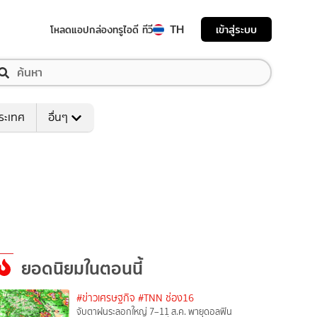
TH
เข้าสู่ระบบ
โหลดแอป
กล่องทรูไอดี ทีวี
ระเทศ
อื่นๆ
ยอดนิยมในตอนนี้
#ข่าวเศรษฐกิจ
#TNN ช่อง16
จับตาฝนระลอกใหญ่ 7–11 ส.ค. พายุดอลฟิน