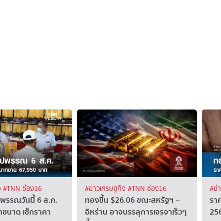
จ
#TNN ช่อง16
#ข่าวเศรษฐกิจ
#TNN ช่อง16
#ข่
รรณวันนี้ 6 ส.ค.
ทองขึ้น $26.06 ขณะสหรัฐฯ –
ราค
กขนาด เช็กราคา
อิหร่าน อาจบรรลุการเจรจาเร็วๆ
256