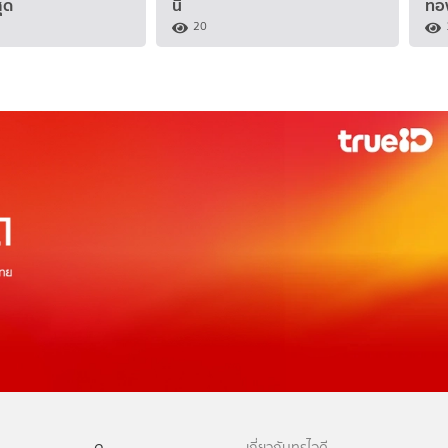
ุด
นี้
ทอง
20
ดู