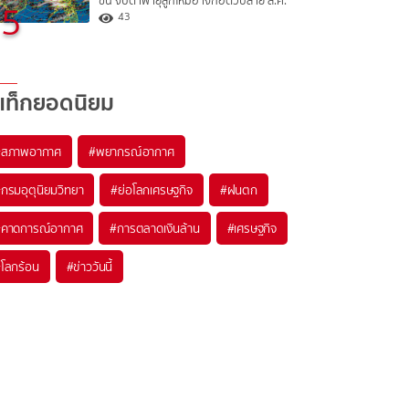
ขึ้น จับตาพายุลูกใหม่อาจก่อตัวปลาย ส.ค.
5
43
แท็กยอดนิยม
#
สภาพอากาศ
#
พยากรณ์อากาศ
#
กรมอุตุนิยมวิทยา
#
ย่อโลกเศรษฐกิจ
#
ฝนตก
#
คาดการณ์อากาศ
#
การตลาดเงินล้าน
#
เศรษฐกิจ
#
โลกร้อน
#
ข่าววันนี้