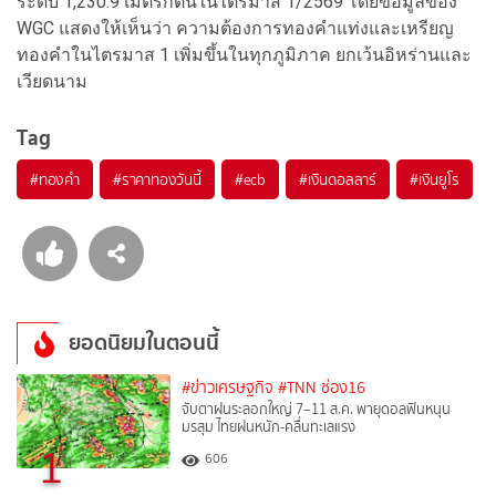
ระดับ 1,230.9 เมตริกตันในไตรมาส 1/2569 โดยข้อมูลของ
WGC แสดงให้เห็นว่า ความต้องการทองคำแท่งและเหรียญ
ทองคำในไตรมาส 1 เพิ่มขึ้นในทุกภูมิภาค ยกเว้นอิหร่านและ
เวียดนาม
Tag
#
ทองคำ
#
ราคาทองวันนี้
#
ecb
#
เงินดอลลาร์
#
เงินยูโร
ยอดนิยมในตอนนี้
#ข่าวเศรษฐกิจ
#TNN ช่อง16
จับตาฝนระลอกใหญ่ 7–11 ส.ค. พายุดอลฟินหนุน
มรสุม ไทยฝนหนัก-คลื่นทะเลแรง
1
606