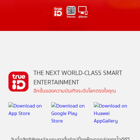
THE NEXT WORLD-CLASS SMART
ENTERTAINMENT
อีกขั้นของความบันเทิงระดับโลกตรงใจคุณ
วันนี้
ดู
สิทธิพิเศษ
อ่าน
เกม
ตาตั้ง
ช้อปปิ้ง
แพ็กเกจ
กล่องทรูไอดีทีวี