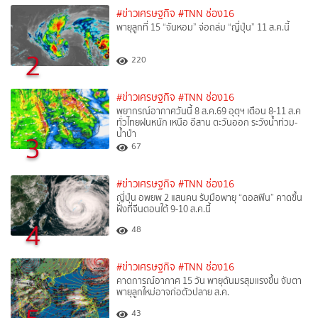
#ข่าวเศรษฐกิจ
#TNN ช่อง16
พายุลูกที่ 15 “จันหอม” จ่อถล่ม “ญี่ปุ่น” 11 ส.ค.นี้
2
220
#ข่าวเศรษฐกิจ
#TNN ช่อง16
พยากรณ์อากาศวันนี้ 8 ส.ค.69 อุตุฯ เตือน 8-11 ส.ค
ทั่วไทยฝนหนัก เหนือ อีสาน ตะวันออก ระวังน้ำท่วม-
น้ำป่า
3
67
#ข่าวเศรษฐกิจ
#TNN ช่อง16
ญี่ปุ่น อพยพ 2 แสนคน รับมือพายุ “ดอลฟิน” คาดขึ้น
ฝั่งที่จีนตอนใต้ 9-10 ส.ค.นี้
4
48
#ข่าวเศรษฐกิจ
#TNN ช่อง16
คาดการณ์อากาศ 15 วัน พายุดันมรสุมแรงขึ้น จับตา
พายุลูกใหม่อาจก่อตัวปลาย ส.ค.
43