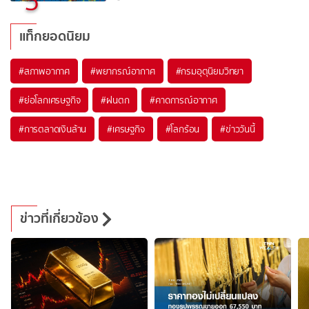
5
แท็กยอดนิยม
#
สภาพอากาศ
#
พยากรณ์อากาศ
#
กรมอุตุนิยมวิทยา
#
ย่อโลกเศรษฐกิจ
#
ฝนตก
#
คาดการณ์อากาศ
#
การตลาดเงินล้าน
#
เศรษฐกิจ
#
โลกร้อน
#
ข่าววันนี้
ข่าวที่เกี่ยวข้อง