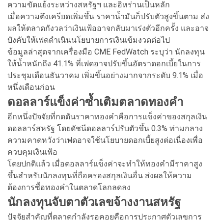
ความขัดแย้งระหว่างสหรัฐฯ และอิหร่านเป็นหลัก
เมื่อความตึงเครียดเพิ่มขึ้น ราคาน้ำมันก็ปรับตัวสูงขึ้นตาม ส่ง
ผลให้ตลาดกังวลว่าเงินเฟ้ออาจกลับมาเร่งตัวอีกครั้ง และอาจ
บังคับให้เฟดดำเนินนโยบายการเงินเข้มงวดต่อไป
ข้อมูลล่าสุดจากเครื่องมือ CME FedWatch ระบุว่า นักลงทุน
ให้น้ำหนักถึง 41.1% ที่เฟดอาจปรับขึ้นอัตราดอกเบี้ยในการ
ประชุมเดือนธันวาคม เพิ่มขึ้นอย่างมากจากระดับ 9.1% เมื่อ
หนึ่งเดือนก่อน
ดอลลาร์แข็งค่าซ้ำเติมตลาดทองคำ
อีกหนึ่งปัจจัยที่กดดันราคาทองคำคือการแข็งค่าของสกุลเงิน
ดอลลาร์สหรัฐ โดยดัชนีดอลลาร์ปรับตัวขึ้น 0.3% ท่ามกลาง
ความคาดหวังว่าเฟดอาจใช้นโยบายดอกเบี้ยสูงต่อเนื่องเพื่อ
ควบคุมเงินเฟ้อ
โดยปกติแล้ว เมื่อดอลลาร์แข็งค่าจะทำให้ทองคำมีราคาสูง
ขึ้นสำหรับนักลงทุนที่ถือครองสกุลเงินอื่น ส่งผลให้ความ
ต้องการซื้อทองคำในตลาดโลกลดลง
นักลงทุนจับตาตัวเลขจ้างงานสหรัฐ
ปัจจัยสำคัญที่ตลาดกำลังรอคอยคือการประกาศตัวเลขการ