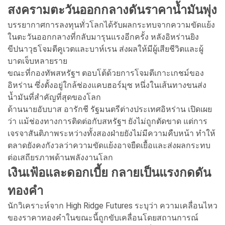
สงครามตะวันออกกลางดันราคาน้ำมันพุ่ง
บรรยากาศการลงทุนทั่วโลกได้รับผลกระทบจากความขัดแย้ง
ในตะวันออกกลางที่กลับมารุนแรงอีกครั้ง หลังอิหร่านยิง
ขีปนาวุธโจมตีคูเวตและบาห์เรน ส่งผลให้มีผู้เสียชีวิตและผู้
บาดเจ็บหลายราย
ขณะที่กองทัพสหรัฐฯ ตอบโต้ด้วยการโจมตีเกาะเกชม์ของ
อิหร่าน ซึ่งตั้งอยู่ใกล้ช่องแคบฮอร์มุซ หนึ่งในเส้นทางขนส่ง
น้ำมันที่สำคัญที่สุดของโลก
ด้านนายอับบาส อารักชี รัฐมนตรีต่างประเทศอิหร่าน เปิดเผย
ว่า แม้ช่องทางการติดต่อกับสหรัฐฯ ยังไม่ถูกตัดขาด แต่การ
เจรจาสันติภาพระหว่างทั้งสองฝ่ายยังไม่มีความคืบหน้า ทำให้
ตลาดยังคงกังวลว่าความขัดแย้งอาจยืดเยื้อและส่งผลกระทบ
ต่อเสถียรภาพด้านพลังงานโลก
เงินเฟ้อและดอกเบี้ย กลายเป็นแรงกดดัน
ทองคำ
นักวิเคราะห์จาก High Ridge Futures ระบุว่า ความเคลื่อนไหว
ของราคาทองคำในขณะนี้ถูกขับเคลื่อนโดยสถานการณ์