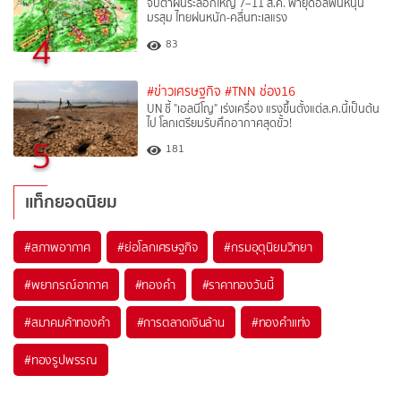
จับตาฝนระลอกใหญ่ 7–11 ส.ค. พายุดอลฟินหนุน
มรสุม ไทยฝนหนัก-คลื่นทะเลแรง
4
83
#ข่าวเศรษฐกิจ
#TNN ช่อง16
UN ชี้ "เอลนีโญ" เร่งเครื่อง แรงขึ้นตั้งแต่ส.ค.นี้เป็นต้น
ไป โลกเตรียมรับศึกอากาศสุดขั้ว!
5
181
แท็กยอดนิยม
#
สภาพอากาศ
#
ย่อโลกเศรษฐกิจ
#
กรมอุตุนิยมวิทยา
#
พยากรณ์อากาศ
#
ทองคำ
#
ราคาทองวันนี้
#
สมาคมค้าทองคำ
#
การตลาดเงินล้าน
#
ทองคำแท่ง
#
ทองรูปพรรณ