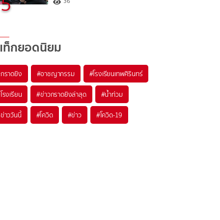
5
36
แท็กยอดนิยม
#
กราดยิง
#
อาชญากรรม
#
โรงเรียนเทพศิรินทร์
#
โรงเรียน
#
ข่าวกราดยิงล่าสุด
#
น้ำท่วม
#
ข่าววันนี้
#
โควิด
#
ข่าว
#
โควิด-19