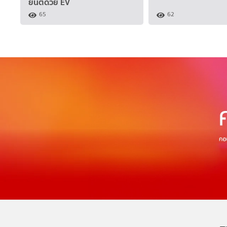
ยนต์ด้วย EV
65
62