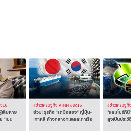
อง16
#ข่าวเศรษฐกิจ
#TNN ช่อง16
#ข่าวเศรษฐกิ
ผู้เสียหาย
อ่วม! ธุรกิจ "รถมือสอง" ญี่ปุ่น-
"แลมโบร์กิน
าย "เบน
เกาหลี ค้างกลางทะเลและท่าเรือ
สูงเป็นประว