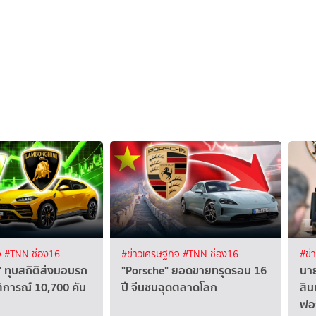
จ
#TNN ช่อง16
#ข่าวเศรษฐกิจ
#TNN ช่อง16
#ข่
ี" ทุบสถิติส่งมอบรถ
"Porsche" ยอดขายทรุดรอบ 16
นาย
ัติการณ์ 10,700 คัน
ปี จีนซบฉุดตลาดโลก
สิน
ฟอ