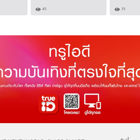
45
35