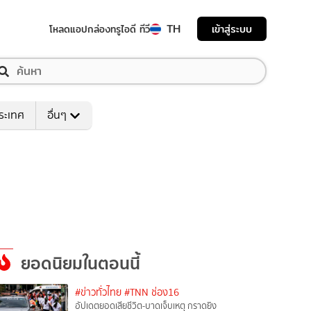
TH
เข้าสู่ระบบ
โหลดแอป
กล่องทรูไอดี ทีวี
ระเทศ
อื่นๆ
ยอดนิยมในตอนนี้
#ข่าวทั่วไทย
#TNN ช่อง16
อัปเดตยอดเสียชีวิต-บาดเจ็บเหตุ กราดยิง