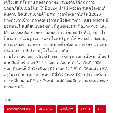
เครื่องยนต์สันดาป หลังสหภาพยุโรปบังคับใช้กฎความ
ปลอดภัยไซเบอร์ใหม่ในปี 2024 ทำให้ Macan รุ่นเครื่องยนต์
สันดาป ซึ่งเป็นรุ่นขายดี ไม่สามารถทำตลาดได้ในปี 2025
ทางตรงกันข้าม ตลาดอเมริกาเหนือยังทรงตัว โดย Porsche มี
ยอดขายไม่เปลี่ยนแปลง ขณะที่คู่แข่งเยอรมนีอย่าง Audi และ
Mercedes-Benz ยอดขายลดลงราว ร้อยละ 12 ทั้งคู่ อย่างไร
ก็ตาม การไม่มีฐานการผลิตในสหรัฐ ทำให้ Porsche ยังเผชิญ
ความเสี่ยงจากมาตรการภาษีนำเข้า ซึ่งคาดว่าจะสร้างต้นทุน
เพิ่มเติมราว 700 ล้านยูโรในปีเดียวกัน
ด้านโครงสร้างผลิตภัณฑ์ Porsche ระบุว่ารถยนต์ไฟฟ้าเต็มรูป
แบบคิดเป็นร้อยละ 22.2 ของยอดส่งมอบทั่วโลกในปี 2025
ขณะที่รถปลั๊กอินไฮบริดอยู่ที่ร้อยละ 12.1 ซึ่งทำให้สัดส่วน EV
อยู่ในระดับบนของเป้าหมายที่ตั้งไว้สำหรับปีดังกล่าว สะท้อน
การเปลี่ยนผ่านที่ยังคงเดินหน้า แต่ต้องเผชิญความผันผวนของ
ตลาดเช่นกัน
Tag
#
การตลาดเงินล้าน
#
Porsche
#
รถไฟฟ้า
#
รถหรู
#
EV