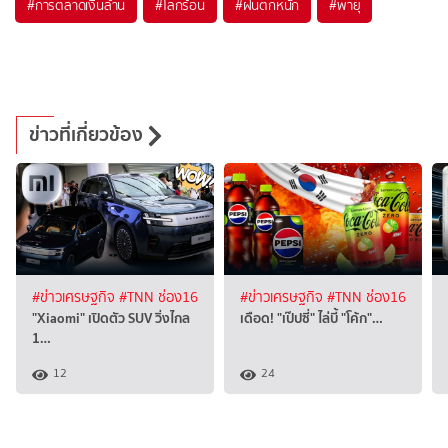
#
การตลาดเงินล้าน
#
โลกร้อน
#
ฝนตกหนัก
#
พายุ
ข่าวที่เกี่ยวข้อง
#ข่าวเศรษฐกิจ
#TNN ช่อง16
#ข่าวเศรษฐกิจ
#TNN ช่อง16
"Xiaomi" เปิดตัว SUV วิ่งไกล
เดือด! "เป๊ปซี่" ไล่บี้ "โค้ก"…
1…
12
24