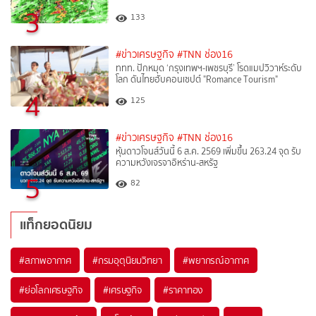
3
133
#ข่าวเศรษฐกิจ
#TNN ช่อง16
ททท. ปักหมุด ‘กรุงเทพฯ-เพชรบุรี’ โรดแมปวิวาห์ระดับ
โลก ดันไทยฮับคอนเซปต์ "Romance Tourism"
4
125
#ข่าวเศรษฐกิจ
#TNN ช่อง16
หุ้นดาวโจนส์วันนี้ 6 ส.ค. 2569 เพิ่มขึ้น 263.24 จุด รับ
ความหวังเจรจาอิหร่าน-สหรัฐ
5
82
แท็กยอดนิยม
#
สภาพอากาศ
#
กรมอุตุนิยมวิทยา
#
พยากรณ์อากาศ
#
ย่อโลกเศรษฐกิจ
#
เศรษฐกิจ
#
ราคาทอง