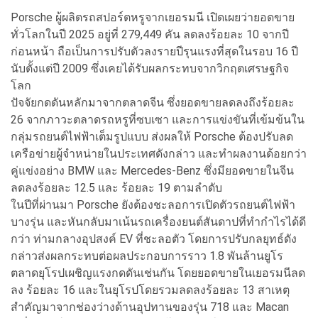
Porsche ผู้ผลิตรถสปอร์ตหรูจากเยอรมนี เปิดเผยว่ายอดขาย
ทั่วโลกในปี 2025 อยู่ที่ 279,449 คัน ลดลงร้อยละ 10 จากปี
ก่อนหน้า ถือเป็นการปรับตัวลงรายปีรุนแรงที่สุดในรอบ 16 ปี
นับตั้งแต่ปี 2009 ซึ่งเคยได้รับผลกระทบจากวิกฤตเศรษฐกิจ
โลก
ปัจจัยกดดันหลักมาจากตลาดจีน ซึ่งยอดขายลดลงถึงร้อยละ
26 จากภาวะตลาดรถหรูที่ซบเซา และการแข่งขันที่เข้มข้นใน
กลุ่มรถยนต์ไฟฟ้าเต็มรูปแบบ ส่งผลให้ Porsche ต้องปรับลด
เครือข่ายผู้จำหน่ายในประเทศดังกล่าว และทำผลงานด้อยกว่า
คู่แข่งอย่าง BMW และ Mercedes-Benz ซึ่งมียอดขายในจีน
ลดลงร้อยละ 12.5 และ ร้อยละ 19 ตามลำดับ
ในปีที่ผ่านมา Porsche ยังต้องชะลอการเปิดตัวรถยนต์ไฟฟ้า
บางรุ่น และหันกลับมาเน้นรถเครื่องยนต์สันดาปที่ทำกำไรได้ดี
กว่า ท่ามกลางอุปสงค์ EV ที่ชะลอตัว โดยการปรับกลยุทธ์ดัง
กล่าวส่งผลกระทบต่อผลประกอบการราว 1.8 พันล้านยูโร
ตลาดยุโรปเผชิญแรงกดดันเช่นกัน โดยยอดขายในเยอรมนีลด
ลง ร้อยละ 16 และในยุโรปโดยรวมลดลงร้อยละ 13 สาเหตุ
สำคัญมาจากช่องว่างด้านอุปทานของรุ่น 718 และ Macan