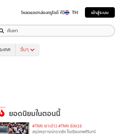
TH
เข้าสู่ระบบ
โหลดแอป
กล่องทรูไอดี ทีวี
ระเทศ
อื่นๆ
ยอดนิยมในตอนนี้
#TNN เจาะข่าว
#TNN ช่อง16
สรุปเหตุการณ์กราดยิง โรงเรียนเทพศิรินทร์