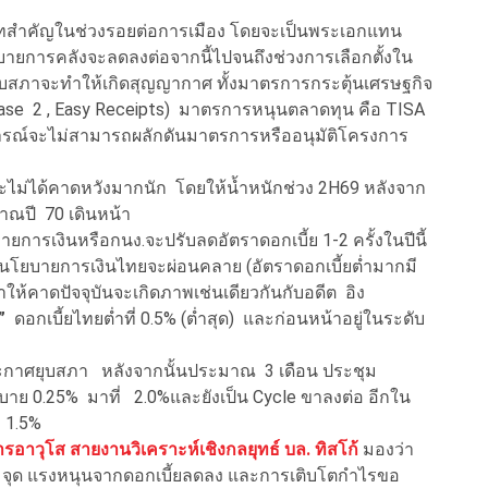
บาทสำคัญในช่วงรอยต่อการเมือง โดยจะเป็นพระเอกแทน
ายการคลังจะลดลงต่อจากนี้ไปจนถึงช่วงการเลือกตั้งใน
ยุบสภาจะทำให้เกิดสุญญากาศ ทั้งมาตรการกระตุ้นเศรษฐกิจ
hase 2 , Easy Receipts) มาตรการหนุนตลาดทุน คือ TISA
าการณ์จะไม่สามารถผลักดันมาตรการหรืออนุมัติโครงการ
ะไม่ได้คาดหวังมากนัก โดยให้น้ำหนักช่วง 2H69 หลังจาก
ณปี 70 เดินหน้า
รเงินหรือกนง.จะปรับลดอัตราดอกเบี้ย 1-2 ครั้งในปีนี้
ภานโยบายการเงินไทยจะผ่อนคลาย (อัตราดอกเบี้ยต่ำมากมี
ให้คาดปัจจุบันจะเกิดภาพเช่นเดียวกันกับอดีต อิง
า”
ดอกเบี้ยไทยต่ำที่ 0.5% (ต่ำสุด) และก่อนหน้าอยู่ในระดับ
กาศยุบสภา หลังจากนั้นประมาณ 3 เดือน ประชุม
ยบาย 0.25% มาที่ 2.0%และยังเป็น Cycle ขาลงต่อ อีกใน
ณ 1.5%
ารอาวุโส สายงานวิเคราะห์เชิงกลยุทธ์ บล. ทิสโก้
มองว่า
00 จุด แรงหนุนจากดอกเบี้ยลดลง และการเติบโตกำไรขอ