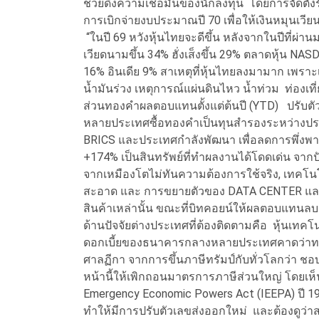
ช่วยดึงความเชื่อมั่นของนักลงทุน โดยการจัดตั้ง
การเบิกจ่ายงบประมาณปี 70 เพื่อให้เงินหมุนเว
“ในปี 69 หวังหุ้นไทยจะดีขึ้น หลังจากในปีที่ผ่
เวียดนามขึ้น 34% ฮั่งเส็งขึ้น 29% ตลาดหุ้น NAS
16% อินเดีย 9% สาเหตุที่หุ้นไทยลงมามาก เพ
น้ำมันร่วง เหตุการณ์แผ่นดินไหว น้ำท่วม ท่องเที
ส่วนทองคำผลตอบแทนตั้งแต่ต้นปี (YTD) ปรับตัว
หลายประเทศซื้อทองคำเป็นทุนสำรองระหว่าง
BRICS และประเทศกำลังพัฒนา เพื่อลดการพึ่งพาดอลล
+174% เป็นสินทรัพย์ที่ทำผลงานได้โดดเด่น จา
จากเหมืองโตไม่ทันความต้องการใช้จริง, เทคโนโ
สะอาด และ การขยายตัวของ DATA CENTER และ A
สินค้าเหล่านั้น ขณะที่บิทคอยน์ให้ผลตอบแทน
ด้านปัจจัยต่างประเทศที่ต้องติดตามคือ หุ้นเทค
ดอกเบี้ยของธนาคารกลางหลายประเทศคาดว่าทรง
ศาลฏีกา จากการขึ้นภาษีทรัมป์กับทั่วโลกว่า ช
หน้านี้ให้เพิกถอนมาตรการภาษีส่วนใหญ่ โดยเห
Emergency Economic Powers Act (IEEPA) ปี 197
ทำให้มีการปรับตัวเลขส่งออกใหม่ และต้องดูว่า