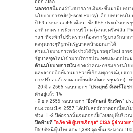
ออกไปอีก
นอกจาก
นี้มองว่าโยบายการเงินจะขึ้นมามีบท
นโยบายการคลัง(Fiscal Policy) คือ บทบาทนโยบ
ปี 69 ประมาณ 4-6 เดือน ซึ่ง KSS ประเมินการ
อาทิ มาตรการฝั่งการบริโภค (คนละครึ่งพลัส P
ฯลฯ ที่จะพักไปชั่วคราว เนื่องจากรัฐบาลรักษ
ลงทุนต่างๆที่ผูกพันรัฐบาลหน้าออกมาได้
ส่วนนโยบายการคลังช่วงได้รัฐบาลชุดใหม่ อาจจ
รัฐบาลชุดใหม่เข้ามาบริการประเทศและงบประมา
ด้านนโยบายการเงิน
คาดว่าคณะกรรมการนโยบายกา
และจากอดีตที่ผ่านมาช่วงที่เกิดเหตุการณ์ยุบส
การปรับลดอัตราดอกเบี้ยหลังเกิดการยุบสภา) ทำ
- 20 มี.ค.2566 รอบนายกฯ
“ประยุทธ์ จันทร์โอช
ต่ำอยู่แล้ว 1%
- 9 ธ.ค.2556 รอบนายกฯ
“ยิ่งลักษณ์ ชินวัตร”
ประ
กนง.รอบ มี.ค. 2557 ได้ปรับลดอัตราดอกเบี้ยนโ
ช่วง 1 -2 ปีต่อจากนั้นจนดอกเบี้ยไทยอยู่ที่บริเว
ปิดท้ายที่
“อภิชาติ ผู้บรรเจิดกุล” CISA
ผู้อำนวยก
ปี69 ดัชนีหุ้นไทยแตะ 1,388 จุด ขึ้นประมาณ 1