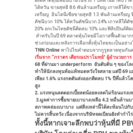
ฝั่งตลาดหุ้นเพื่อนบ้านในช่วง 1 ปีที่ผ่านมาพบว่า
ไต้หวัน ขายสุทธิ 8.6 พันล้านเหรียญ เกาหลีใต้ขา
เหรียญ อินโดนีเซียขายสุทธิ 1.3 พันล้านเหรียญ 
ดัชนีบวก 10% ไต้หวันดัชนีบวก 24% เกาหลีใต้ดั
20% ยกเว้นไทยดัชนีติดลบ 10% และฟิลิปปินส์ติด
สำหรับในปี 69 ตลาดหุ้นไทยมีโอกาสฟื้นตัวมากน
ช่วงก่อนและหลังการเลือกตั้งหุ้นไทยจะเป็นอย่าง
TNN Online
พาไปไขคำตอบจากกูรูตลาดทุนกันค
เริ่มจาก “ภราดร เตียรณปราโมทย์" ผู้อำนวยการ 
68 ที่ผ่านมา underperform อันดับต้น ๆ ของโลก 
ทำให้นักลงทุนท้อแท้หมดหวังใจสลาย แต่ปี 69 
เพียง 1.6% แรงกดดันส่งออกติดลบ 1% ปีที่แล้วโ
สูง
2. แรงหนุนลดดอกเบี้ยลดน้อยลงลดไม่ร้อนแรงเหมือ
3.มูลค่าการซื้อขายเบาบางเหลือ 4.2 หมื่นล้านบา
สภาพคล่องเบาบาง แต่สิ่งเหล่านี้ได้สะท้อนไปกับร
ไม่ควรสิ้นหวัง เนื่องจากบริษัทจดเบียนยังทำกำไรไ
ทั้งนี้หากเจาะลึกพบว่าหุ้นที่มี 