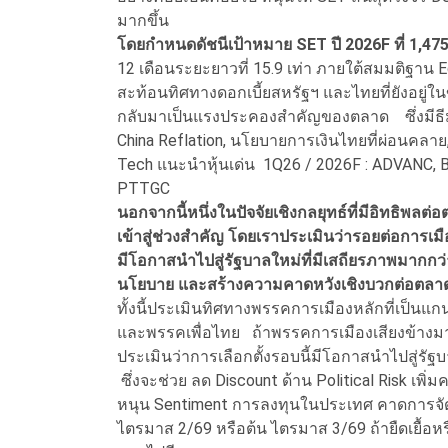
มากขึ้น
โดยกำหนดดัชนีเป้าหมาย SET ปี 2026F ที่ 1,475 จ
12 เดือนระยะยาวที่ 15.9 เท่า ภายใต้สมมติฐาน Equ
สะท้อนทิศทางดอกเบี้ยสหรัฐฯ และไทยที่ยังอยู่ใ
กลับมาเป็นแรงประคองสำคัญของตลาด ซึ่งมีธีม
China Reflation, นโยบายการเงินไทยที่ผ่อนคลาย
Tech
แนะนำหุ้นเด่น 1Q26 / 2026F : ADVANC, 
PTTGC
นอกจากนี้หนึ่งในปัจจัยเชิงกลยุทธ์ที่มีอิทธิพลต่
เข้าสู่ช่วงสำคัญ โดยเราประเมินว่ารอยต่อการเมื
มีโอกาสนำไปสู่รัฐบาลใหม่ที่มีเสถียรภาพมากกว่า
นโยบาย และสร้างความคาดหวังเชิงบวกต่อตลาด
ทั้งนี้ประเมินทิศทางพรรคการเมืองหลักที่เป็น
และพรรคเพื่อไทย ถ้าพรรคการเมืองเสียงข้างมาก
ประเมินว่าการเลือกตั้งรอบนี้มีโอกาสนำไปสู่รัฐบ
ซึ่งจะช่วย ลด Discount ด้าน Political Risk เพิ
หนุน Sentiment การลงทุนในประเทศ คาดการจัดต
ไตรมาส 2/69 หรือต้น ไตรมาส 3/69 ถ้ายืดเยื้อ