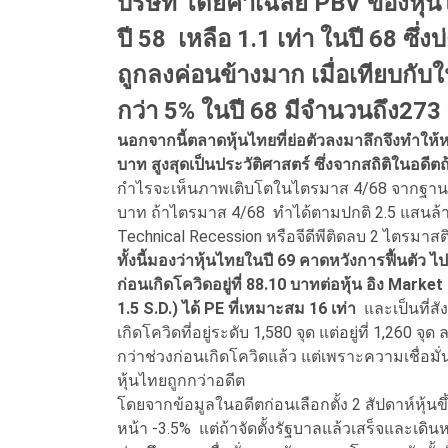
บริษัท โดยค่าเฉลี่ย PBV ของหุ
ปี 58 เหลือ 1.1 เท่า ในปี 68 ซึ่ง
ถูกลงค่อนข้างมาก เมื่อเทียบกับในอ
กว่า 5% ในปี 68 มีจำนวนถึง273 
นอกจากนี้ตลาดหุ้นไทยที่ย่อตัวลงมาลึกจึงทำให้ห
บาท สูงสุดเป็นประวัติศาสตร์ ซึ่งจากสถิติในอดีตถ้
กำไรจะเห็นภาพเติบโตในไตรมาส 4/68 จากฐานต่ำ
บาท ถ้าไตรมาส 4/68 ทำได้ตามปกติ 2.5 แสนล้
Technical Recession หรือจีดีพีติดลบ 2 ไตรมาสติ
ทั้งนี้มองว่าหุ้นไทยในปี 69 คาดหวังการฟื้นตัว ไ
ก่อนเกิดโควิดอยู่ที่ 88.10 บาทต่อหุ้น อิง Market
1.5 S.D.) ได้ PE ที่เหมาะสม 16 เท่า
และเป็นที่สั
เกิดโควิดที่อยู่ระดับ 1,580 จุด แต่อยู่ที่ 1,26
กว่าช่วงก่อนเกิดโควิดแล้ว แต่เพราะความเชื่อมั
หุ้นไทยถูกกว่าอดีต
โดยจากข้อมูลในอดีตก่อนเลือกตั้ง 2 สัปดาห์หุ้นขึ้
หน้า -3.5% แต่ถ้าจัดตั้งรัฐบาลแล้วเสร็จและเดิน