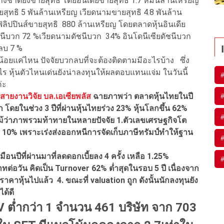
ต่างชาติยังขายสุทธิ โดยอินเดียขายสุทธิ 1.7 หมื่นล้านเหรียญ
ยสุทธิ 5 พันล้านเหรียญ เวียดนามขายสุทธิ 4.8 พันล้าน
ฟิลิปปินส์ขายสุทธิ 880 ล้านเหรียญ โดยตลาดหุ้นอินเดีย
ชนีบวก 72 %เวียดนามดัชนีบวก 34% อินโดนีเซียดัชนีบวก
ลบ 7 %
้อยแค่ไหน ปัจจัยบวกลบที่จะต้องติดตามมีอะไรบ้าง ซึ่ง
ไร หุ้นตัวไหนเด่นยังน่าลงทุนให้ผลตอบแทนแจ่ม ในวันนี้
่ะ
สายงานวิจัย บล.เอเซียพลัส
ฉายภาพว่า ตลาดหุ้นไทยในปี
โดยในช่วง 3 ปีที่ผ่านหุ้นไทยร่วง 23% หุ้นโลกขึ้น 62%
แม้ว่าภาพรวมท้าทายในหลายปัจจัย 1.ตัวเลขเศรษฐกิจโต
ต 10% เพราะเร่งส่งออกหนีการจัดเก็บภาษีทรัมป์ทำให้ฐาน
นปีที่ผ่านมาที่ลดดอกเบี้ยลง 4 ครั้ง เหลือ 1.25%
ทต่อวัน คิดเป็น Turnover 62% ต่ำสุดในรอบ 5 ปี เนื่องจาก
าคาหุ้นไปแล้ว 4. ขณะที่ valuation ถูก ดังนั้นนักลงทุนยัง
ด้ดี
PBV ต่ำกว่า 1 จำนวน 461 บริษัท จาก 703