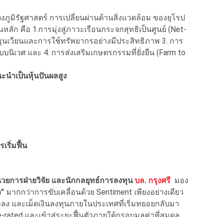
ูมิรัฐศาสตร์ การเปลี่ยนผ่านด้านสิ่งแวดล้อม ของยุโรป
ลัก คือ 1.การมุ่งสู่ภาวะเรือนกระจกสุทธิเป็นศูนย์ (Net-
มุนเวียนและการใช้ทรัพยากรอย่างมีประสิทธิภาพ 3. การ
ิเวศ และ 4. การส่งเสริมเกษตรกรรมที่ยั่งยืน (Farm to
ะนำเป็นหุ้นปันผลสูง
เริ่มฟื้น
อำนวยการฝ่ายวิจัย และนักกลยุทธ์การลงทุน
บล. กรุงศรี
มอง
ว”
มากกว่าการขับเคลื่อนด้วย Sentiment เพียงอย่างเดียว
ลง และเม็ดเงินลงทุนภายในประเทศที่เริ่มทยอยกลับมา
-rated และเข้าสู่ระยะฟื้นตัวภายใต้กรอบมูลค่าที่สมดุล