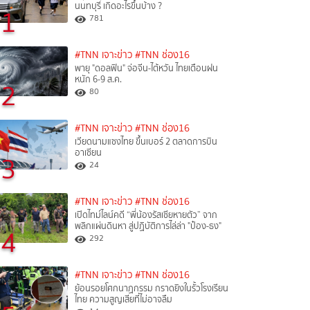
นนทบุรี เกิดอะไรขึ้นบ้าง ?
1
781
#TNN เจาะข่าว
#TNN ช่อง16
พายุ "ดอลฟิน" จ่อจีน-ไต้หวัน ไทยเตือนฝน
หนัก 6-9 ส.ค.
2
80
#TNN เจาะข่าว
#TNN ช่อง16
เวียดนามแซงไทย ขึ้นเบอร์ 2 ตลาดการบิน
อาเซียน
3
24
#TNN เจาะข่าว
#TNN ช่อง16
เปิดไทม์ไลน์คดี “พี่น้องรัสเซียหายตัว” จาก
พลิกแผ่นดินหา สู่ปฏิบัติการไล่ล่า "ป๋อง-ธง"
4
292
#TNN เจาะข่าว
#TNN ช่อง16
ย้อนรอยโศกนาฏกรรม กราดยิงในรั้วโรงเรียน
ไทย ความสูญเสียที่ไม่อาจลืม