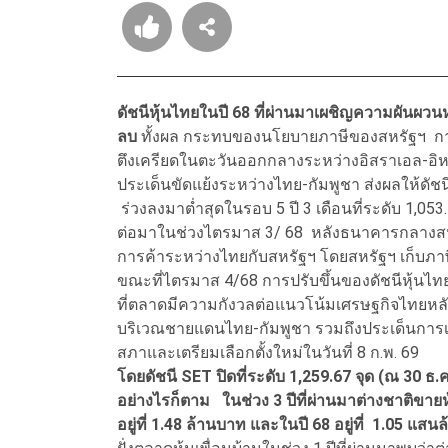
ดัชนีหุ้นไทยในปี 68 ที่ผ่านมาเผชิญความผันผวน
ลบ
ทั้งผล กระทบของนโยบายภาษีของสหรัฐฯ 
ตึงเครียดในตะวันออกกลางระหว่างอิสราเอล-อิห
ประเด็นขัดแย้งระหว่างไทย-กัมพูชา ส่งผลให้ดั
ร่วงลงมาต่ำสุดในรอบ 5 ปี 3 เดือนที่ระดับ 1,053.
ต่อมาในช่วงไตรมาส 3/ 68 หลังธนาคารกลางสหร
การค้าระหว่างไทยกับสหรัฐฯ โดยสหรัฐฯ เก็บภา
ขณะที่ไตรมาส 4/68 การปรับขึ้นของดัชนีหุ้นไท
ที่ตลาดมีความกังวลต่อแนวโน้มเศรษฐกิจไทยหล
บริเวณชายแดนไทย-กัมพูชา รวมถึงประเด็นการเมื
สภาและเตรียมเลือกตั้งใหม่ในวันที่ 8 ก.พ. 69
โดยดัชนี SET ปิดที่ระดับ 1,259.67 จุด (ณ 30 ธ.
อย่างไรก็ตาม ในช่วง 3 ปีที่ผ่านมาต่างชาติขายหุ
อยู่ที่ 1.48 ล้านบาท และในปี 68 อยู่ที่ 1.05 แส