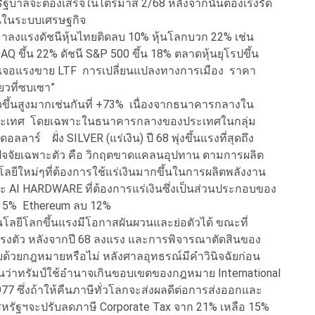
รัฐบาลจะต้องเสร็จในไตรมาส 2/68 หลังจากนั้นต้องเร่งรัด
ียนในระบบเศรษฐกิจ
านมาลงแรงดัชนีหุ้นไทยติดลบ 10% หุ้นโลกบวก 22% เช่น
DAQ ขึ้น 22% ดัชนี S&P 500 ขึ้น 18% ตลาดหุ้นยุโรปขึ้น
ราะเจอแรงขาย LTF การเปลี่ยนแปลงทางการเมือง ราคา
่ยวที่ซบเซา”
ขึ้นสูงมากเช่นกันที่ +73% เนื่องจากธนาคารกลางใน
ประเทศ โดยเฉพาะในธนาคารกลางของประเทศในกลุ่ม
าร์ ฝั่ง SILVER (แร่เงิน) ปี 68 พุ่งขึ้นแรงที่สุดถึง
กปัจจัยเฉพาะตัว คือ วิกฤตขาดแคลนอุปทาน ตามการผลิต
ลยีใหม่ๆที่ต้องการใช้แร่เงินมากขึ้นในการผลิตพลังงาน
I HARDWARE ที่ต้องการแร่เงินซึ่งเป็นส่วนประกอบของ
ลบ 5% Ethereum ลบ 12%
โนโลยีโลกขึ้นแรงมีโอกาสผันผวนและย่อตัวได้ ขณะที่
ตัว หลังจากปี 68 ลงแรง และการพิจารณาตัดสินของ
อบด้วยกฎหมายหรือไม่ หลังศาลอุทธรณ์มีคำวินิจฉัยก่อน
็นว่าทรัมป์ใช้อำนาจเกินขอบเขตของกฎหมาย International
7 ซึ่งถ้าให้คืนภาษีทั่วโลกจะส่งผลดีต่อการส่งออกและ
สหรัฐฯจะปรับลดภาษี Corporate Tax จาก 21% เหลือ 15%