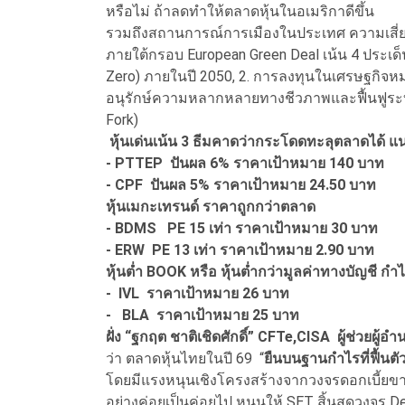
หรือไม่ ถ้าลดทำให้ตลาดหุ้นในอเมริกาดีขึ้น
รวมถึงสถานการณ์การเมืองในประเทศ ความเสี่ยงภ
ภายใต้กรอบ European Green Deal เน้น 4 ประเด็นห
Zero) ภายในปี 2050, 2. การลงทุนในเศรษฐกิจห
อนุรักษ์ความหลากหลายทางชีวภาพและฟื้นฟูระบบน
Fork)
หุ้นเด่นเน้น 3 ธีมคาดว่ากระโดดทะลุตลาดได้ แน
- PTTEP ปันผล 6% ราคาเป้าหมาย 140 บาท
- CPF ปันผล 5% ราคาเป้าหมาย 24.50 บาท
หุ้นเมกะเทรนด์ ราคาถูกกว่าตลาด
- BDMS PE 15 เท่า ราคาเป้าหมาย 30 บาท
- ERW PE 13 เท่า ราคาเป้าหมาย 2.90 บาท
หุ้นต่ำ BOOK หรือ หุ้นต่ำกว่ามูลค่าทางบัญชี กำไร
- IVL ราคาเป้าหมาย 26 บาท
- BLA ราคาเป้าหมาย 25 บาท
ฝั่ง “
ฐกฤต ชาติเชิดศักดิ์” CFTe,CISA
ผู้ช่วยผู้
ว่า ตลาดหุ้นไทยในปี 69 “
ยืนบนฐานกำไรที่ฟื้นตั
โดยมีแรงหนุนเชิงโครงสร้างจากวงจรดอกเบี้ยขา
อย่างค่อยเป็นค่อยไป หนุนให้ SET สิ้นสุดวงจร De