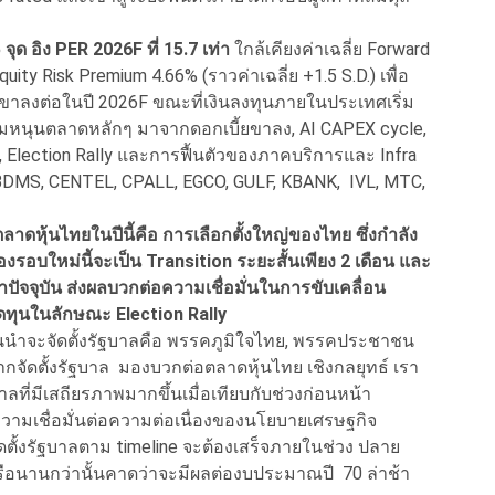
ุด อิง PER 2026F ที่ 15.7 เท่า
ใกล้เคียงค่าเฉลี่ย Forward
ity Risk Premium 4.66% (ราวค่าเฉลี่ย +1.5 S.D.) เพื่อ
นขาลงต่อในปี 2026F ขณะที่เงินลงทุนภายในประเทศเริ่ม
หนุนตลาดหลักๆ มาจากดอกเบี้ยขาลง, AI CAPEX cycle,
, Election Rally และการฟื้นตัวของภาคบริการและ Infra
BDMS, CENTEL, CPALL, EGCO, GULF, KBANK, IVL, MTC,
อตลาดหุ้นไทยในปีนี้คือ การเลือกตั้งใหญ่ของไทย ซึ่งกำลัง
องรอบใหม่นี้จะเป็น Transition ระยะสั้นเพียง 2 เดือน และ
ปัจจุบัน ส่งผลบวกต่อความเชื่อมั่นในการขับเคลื่อน
ทุนในลักษณะ Election Rally
แกนนำจะจัดตั้งรัฐบาลคือ พรรคภูมิใจไทย, พรรคประชาชน
จัดตั้งรัฐบาล มองบวกต่อตลาดหุ้นไทย เชิงกลยุทธ์ เรา
าลที่มีเสถียรภาพมากขึ้นเมื่อเทียบกับช่วงก่อนหน้า
่มความเชื่อมั่นต่อความต่อเนื่องของนโยบายเศรษฐกิจ
ั้งรัฐบาลตาม timeline จะต้องเสร็จภายในช่วง ปลาย
หรือนานกว่านั้นคาดว่าจะมีผลต่องบประมาณปี 70 ล่าช้า