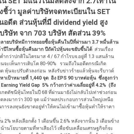
้นใน SET มีแนวโน้มลดลงจาก 2.7เท่าใน
บ่งชี้ว่า มูลค่าบริษัทจดทะเบียนใน SET
ดีต ส่วนหุ้นที่มี dividend yield สูง
บริษัท จาก 703 บริษัท สัดส่วน 39%
ลายบริษัทมีการทยอยซื้อหุ้นคืนในปีที่ผ่านมา 3.7 หมื่นล้าน
าปีไหนซื้อหุ้นคืนมาก ปีถัดไปหุ้นจะขยับขึ้นได้
ส่วนเรื่อง
กว่าปกติในไตรมาส 4 / 67 กำไรบจ.อยู่ที่ 1.3 แสนล้าน
านจะเห็นการเติบโต 80-90% รวมถึงในอดีตกรณีเกิด
ด หุ้นจะปรับตัวลงก่อน หลังรับข่าวร้ายแล้วหุ้นจะรีบาวด์
ปหาเป้าหมายที่ 1,440 จุด อิง EPS 90 บาทต่อหุ้น ซึ่งสูงกว่า
 Earning Yield Gap 5% กว้างกว่าค่าเฉลี่ยอยู่ที่ 4.2% (ถึง
งเกตดัชนีหุ้นไทยในปี 68 ที่ผ่านมายังไม่กลับไปเท่าช่วงก่อน
0 จุด ลดลงมากว่า 300 จุด แม้ว่าผลประกอบการส่วนใหญ่เหนือ
่นการลงทุนยังขาดอยู่ทำให้คนไม่เข้ามาซื้อหุ้นทำให้ราคา
น 2% หลังเลือกตั้ง 1 เดือนขึ้น 2.6% หลังจากนั้น 3 เดือนข้าง
หน้านโยบายตามที่หาเสียงไว้ เพื่อขับเคลื่อนเศรษฐกิจก็จะ