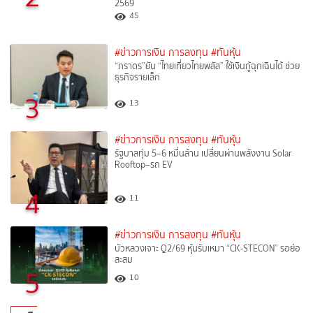
2569
45
#ข่าวการเงิน การลงทุน
#ทันหุ้น
“ภราดร”ยัน “ไทยเที่ยวไทยพลัส” ใช้เงินกู้ฉุกเฉินได้ ช่วย
ธุรกิจรายเล็ก
3
13
#ข่าวการเงิน การลงทุน
#ทันหุ้น
รัฐบาลทุ่ม 5–6 หมื่นล้าน เปลี่ยนผ่านพลังงาน Solar
Rooftop–รถ EV
4
11
#ข่าวการเงิน การลงทุน
#ทันหุ้น
บัวหลวงเจาะ Q2/69 หุ้นรับเหมา “CK-STECON” รอย่อ
สะสม
5
10