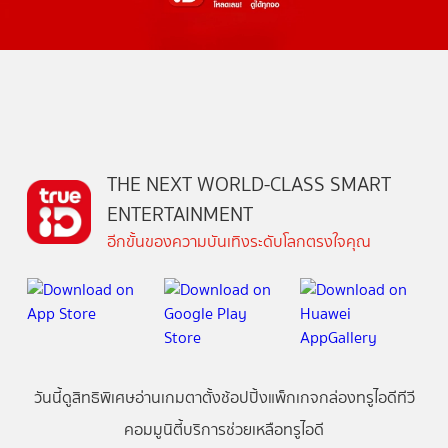
THE NEXT WORLD-CLASS SMART
ENTERTAINMENT
อีกขั้นของความบันเทิงระดับโลกตรงใจคุณ
วันนี้
ดู
สิทธิพิเศษ
อ่าน
เกม
ตาตั้ง
ช้อปปิ้ง
แพ็กเกจ
กล่องทรูไอดีทีวี
คอมมูนิตี้
บริการช่วยเหลือทรูไอดี