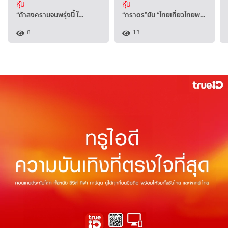
หุ้น
หุ้น
“ถ้าสงครามจบพรุ่งนี้ ใ…
“ภราดร”ยัน “ไทยเที่ยวไทยพ…
8
13