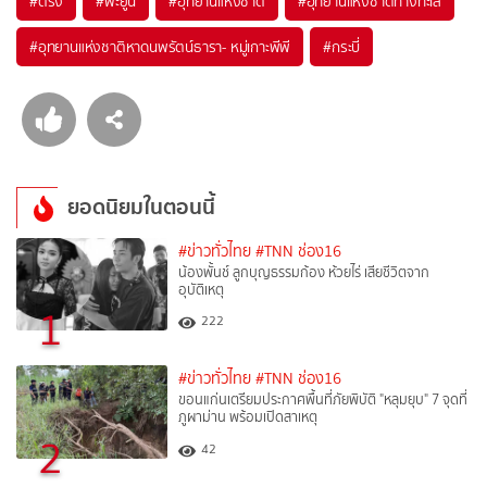
#
ตรัง
#
พะยูน
#
อุทยานแห่งชาติ
#
อุทยานแห่งชาติทางทะเล
#
อุทยานแห่งชาติหาดนพรัตน์ธารา- หมู่เกาะพีพี
#
กระบี่
ยอดนิยมในตอนนี้
#ข่าวทั่วไทย
#TNN ช่อง16
น้องพั้นช์ ลูกบุญธรรมก้อง ห้วยไร่ เสียชีวิตจาก
อุบัติเหตุ
1
222
#ข่าวทั่วไทย
#TNN ช่อง16
ขอนแก่นเตรียมประกาศพื้นที่ภัยพิบัติ "หลุมยุบ" 7 จุดที่
ภูผาม่าน พร้อมเปิดสาเหตุ
2
42