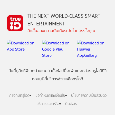
THE NEXT WORLD-CLASS SMART
ENTERTAINMENT
อีกขั้นของความบันเทิงระดับโลกตรงใจคุณ
วันนี้
ดู
สิทธิพิเศษ
อ่าน
เกม
ตาตั้ง
ช้อปปิ้ง
แพ็กเกจ
กล่องทรูไอดีทีวี
คอมมูนิตี้
บริการช่วยเหลือทรูไอดี
เกี่ยวกับทรูไอดี
ข้อกำหนดและเงื่อนไข
นโยบายความเป็นส่วนตัว
บริการช่วยเหลือ
ติดต่อเรา