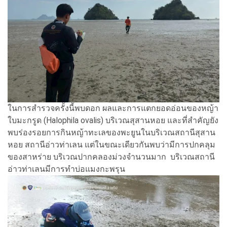
ในการสำรวจครั้งนี้พบดอก ผลและการแตกยอดอ่อนของหญ้า
ใบมะกรูด (Halophila ovalis) บริเวณสุสานหอย และที่สำคัญยัง
พบร่องรอยการกินหญ้าทะเลของพะยูนในบริเวณสถานีสุสาน
หอย สถานีอ่าวท่าเลน แต่ในขณะเดียวกันพบว่ามีการปกคลุม
ของสาหร่าย บริเวณปากคลองม่วงจำนวนมาก บริเวณสถานี
อ่าวท่าเลนมีการทำบ่อแมงกะพรุน