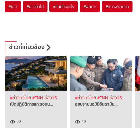
#
ข่าว
#
ข่าวทั่วไป
#
วันนี้วันอะไร
#
ฝนตก
#
สภาพอากาศ
ข่าวที่เกี่ยวข้อง
#ข่าวทั่วไทย
#TNN ช่อง16
#ข่าวทั่วไทย
#TNN ช่อง16
เปิดปฏิบัติการแกะรอยน…
ลุยปราบนอมินีอันดามัน…
30
40