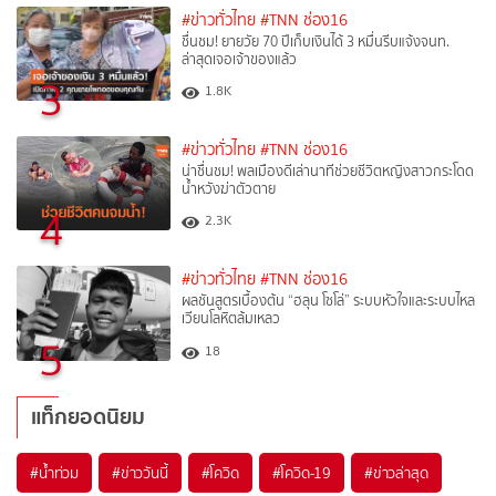
#ข่าวทั่วไทย
#TNN ช่อง16
ชื่นชม! ยายวัย 70 ปีเก็บเงินได้ 3 หมื่นรีบแจ้งจนท.
ล่าสุดเจอเจ้าของแล้ว
3
1.8K
#ข่าวทั่วไทย
#TNN ช่อง16
น่าชื่นชม! พลเมืองดีเล่านาทีช่วยชีวิตหญิงสาวกระโดด
น้ำหวังฆ่าตัวตาย
4
2.3K
#ข่าวทั่วไทย
#TNN ช่อง16
ผลชันสูตรเบื้องต้น “ฮลุน โซโล่” ระบบหัวใจและระบบไหล
เวียนโลหิตล้มเหลว
5
18
แท็กยอดนิยม
#
น้ำท่วม
#
ข่าววันนี้
#
โควิด
#
โควิด-19
#
ข่าวล่าสุด