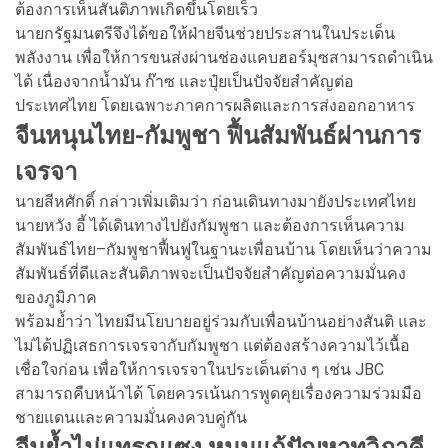
ต้องการเห็นสันติภาพเกิดขึ้นโดยเร็ว
นายกรัฐมนตรีจึงได้ขอให้ฝ่ายจีนช่วยประสานในประเด็น
พลังงาน เพื่อให้การขนส่งผ่านช่องแคบฮอร์มุซสามารถดำเนิน
ได้ เนื่องจากน้ำมัน ก๊าซ และปุ๋ยเป็นปัจจัยสำคัญต่อ
ประเทศไทย โดยเฉพาะภาคการผลิตและการส่งออกอาหาร
จีนหนุนไทย-กัมพูชา ฟื้นสัมพันธ์ผ่านการ
เจรจา
นายสีหศักดิ์ กล่าวเพิ่มเติมว่า ก่อนเดินทางมายังประเทศไทย
นายหวัง อี้ ได้เดินทางไปยังกัมพูชา และต้องการเห็นความ
สัมพันธ์ไทย–กัมพูชาฟื้นฟูในฐานะเพื่อนบ้าน โดยเห็นว่าความ
สัมพันธ์ที่ดีและสันติภาพจะเป็นปัจจัยสำคัญต่อความมั่นคง
ของภูมิภาค
พร้อมย้ำว่า ไทยมีนโยบายอยู่ร่วมกับเพื่อนบ้านอย่างสันติ และ
ไม่ได้ปฏิเสธการเจรจากับกัมพูชา แต่ต้องสร้างความไว้เนื้อ
เชื่อใจก่อน เพื่อให้การเจรจาในประเด็นต่าง ๆ เช่น JBC
สามารถคืบหน้าได้ โดยควรเน้นการพูดคุยเรื่องความร่วมมือ
ชายแดนและความมั่นคงควบคู่กัน
จีนย้ำไม่แทรกแซง หนุนแก้ปัญหาทวิภาคี