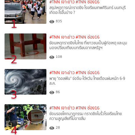
#TNN เจาะข่าว
#TNN ช่อง16
สรุปเหตุการณ์กราดยิง โรงเรียนเทพศิรินทร์ นนทบุรี
เกิดอะไรขึ้นบ้าง ?
1
835
#TNN เจาะข่าว
#TNN ช่อง16
ย้อนเหตุกราดยิงในไทย ที่เยาวชนเป็นผู้ก่อเหตุ และมุม
มองเปรียบเทียบบทเรียนจากสหรัฐฯ
2
108
#TNN เจาะข่าว
#TNN ช่อง16
พายุ "ดอลฟิน" จ่อจีน-ไต้หวัน ไทยเตือนฝนหนัก 6-9
ส.ค.
3
86
#TNN เจาะข่าว
#TNN ช่อง16
ย้อนรอยโศกนาฏกรรม กราดยิงในรั้วโรงเรียนไทย
ความสูญเสียที่ไม่อาจลืม
4
28