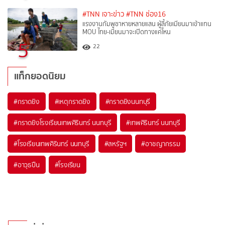
#TNN เจาะข่าว
#TNN ช่อง16
แรงงานกัมพูชาหายหลายแสน ผู้ลี้ภัยเมียนมาเข้าแทน
MOU ไทย-เมียนมาจะเปิดทางแค่ไหน
5
22
แท็กยอดนิยม
#
กราดยิง
#
เหตุกราดยิง
#
กราดยิงนนทบุรี
#
กราดยิงโรงเรียนเทพศิรินทร์ นนทบุรี
#
เทพศิรินทร์ นนทบุรี
#
โรงเรียนเทพศิรินทร์ นนทบุรี
#
สหรัฐฯ
#
อาชญากรรม
#
อาวุธปืน
#
โรงเรียน