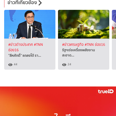
ข่าวที่เกี่ยวข้อง
#ข่าวต่างประเทศ
#TNN
#ข่าวเศรษฐกิจ
#TNN ช่อง16
รัฐฯเร่งเครื่องพลังงาน
ช่อง16
สะอาด…
"สีหศักดิ์" แถลงโต้ ​รา…
44
24