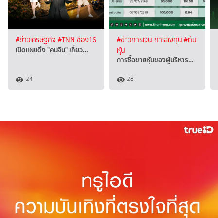
#ข่าวเศรษฐกิจ
#TNN ช่อง16
#ข่าวการเงิน การลงทุน
#ทัน
เปิดแผนดึง "คนจีน" เที่ยว…
หุ้น
การซื้อขายหุ้นของผู้บริหาร…
24
28