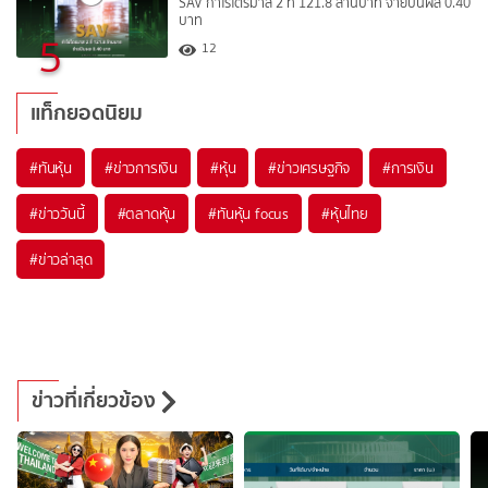
SAV กำไรไตรมาส 2 ที่ 121.8 ล้านบาท จ่ายปันผล 0.40
บาท
5
12
แท็กยอดนิยม
#
ทันหุ้น
#
ข่าวการเงิน
#
หุ้น
#
ข่าวเศรษฐกิจ
#
การเงิน
#
ข่าววันนี้
#
ตลาดหุ้น
#
ทันหุ้น focus
#
หุ้นไทย
#
ข่าวล่าสุด
ข่าวที่เกี่ยวข้อง