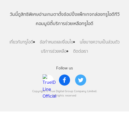
วันนี้
ดู
สิทธิพิเศษ
อ่าน
เกม
ตาตั้ง
ช้อปปิ้ง
แพ็กเกจ
กล่องทรูไอดีทีวี
คอมมูนิตี้
บริการช่วยเหลือทรูไอดี
เกี่ยวกับทรูไอดี
ข้อกำหนดและเงื่อนไข
นโยบายความเป็นส่วนตัว
บริการช่วยเหลือ
ติดต่อเรา
Follow us
Copyright © True Digital Group Company Limited.
All rights reserved