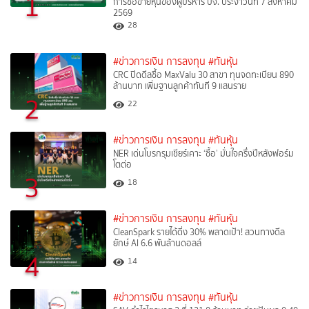
1
การซื้อขายหุ้นของผู้บริหาร บจ. ประจำวันที่ 7 สิงหาคม
2569
28
#ข่าวการเงิน การลงทุน
#ทันหุ้น
CRC ปิดดีลซื้อ MaxValu 30 สาขา ทุนจดทะเบียน 890
ล้านบาท เพิ่มฐานลูกค้าทันที 9 แสนราย
2
22
#ข่าวการเงิน การลงทุน
#ทันหุ้น
NER เด่นโบรกรุมเชียร์เคาะ ‘ซื้อ’ มั่นใจครึ่งปีหลังฟอร์ม
โตต่อ
3
18
#ข่าวการเงิน การลงทุน
#ทันหุ้น
CleanSpark รายได้ดิ่ง 30% พลาดเป้า! สวนทางดีล
ยักษ์ AI 6.6 พันล้านดอลล์
4
14
#ข่าวการเงิน การลงทุน
#ทันหุ้น