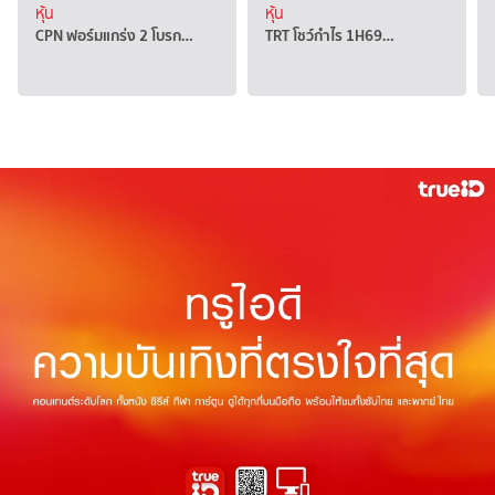
หุ้น
หุ้น
CPN ฟอร์มแกร่ง 2 โบรก…
TRT โชว์กำไร 1H69…