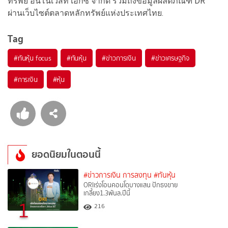
ทรัพย์ อินโนเวสท์ เอกซ์ จำกัด รวมถึงข้อมูลผลิตภัณฑ์ DR
ผ่านเว็บไซต์ตลาดหลักทรัพย์แห่งประเทศไทย.
Tag
#
ทันหุ้น focus
#
ทันหุ้น
#
ข่าวการเงิน
#
ข่าวเศรษฐกิจ
#
การเงิน
#
หุ้น
ยอดนิยมในตอนนี้
#ข่าวการเงิน การลงทุน
#ทันหุ้น
ORIเร่งโอนคอนโดบางแสน ปักธงขาย
เกลี้ยง1.3พันล.ปีนี้
1
216