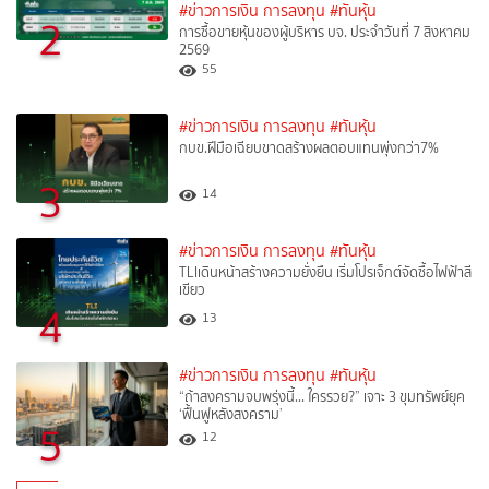
#ข่าวการเงิน การลงทุน
#ทันหุ้น
2
การซื้อขายหุ้นของผู้บริหาร บจ. ประจำวันที่ 7 สิงหาคม
2569
55
#ข่าวการเงิน การลงทุน
#ทันหุ้น
กบข.ฝีมือเฉียบขาดสร้างผลตอบแทนพุ่งกว่า7%
3
14
#ข่าวการเงิน การลงทุน
#ทันหุ้น
TLIเดินหน้าสร้างความยั่งยืน เริ่มโปรเจ็กต์จัดซื้อไฟฟ้าสี
เขียว
4
13
#ข่าวการเงิน การลงทุน
#ทันหุ้น
“ถ้าสงครามจบพรุ่งนี้… ใครรวย?” เจาะ 3 ขุมทรัพย์ยุค
‘ฟื้นฟูหลังสงคราม’
5
12