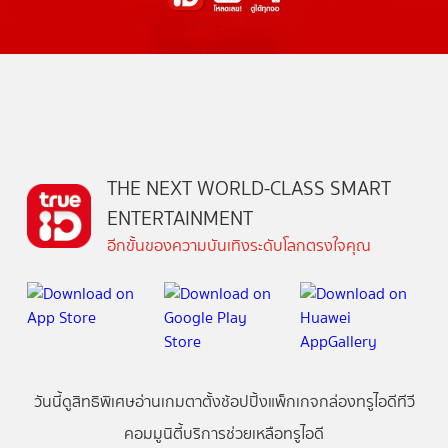
THE NEXT WORLD-CLASS SMART
ENTERTAINMENT
อีกขั้นของความบันเทิงระดับโลกตรงใจคุณ
วันนี้
ดู
สิทธิพิเศษ
อ่าน
เกม
ตาตั้ง
ช้อปปิ้ง
แพ็กเกจ
กล่องทรูไอดีทีวี
คอมมูนิตี้
บริการช่วยเหลือทรูไอดี