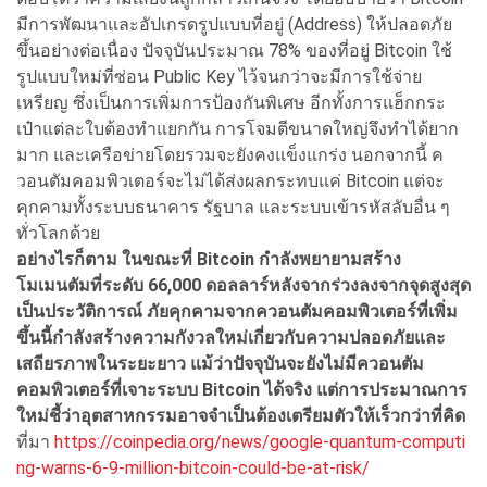
มีการพัฒนาและอัปเกรดรูปแบบที่อยู่ (Address) ให้ปลอดภัย
ขึ้นอย่างต่อเนื่อง ปัจจุบันประมาณ 78% ของที่อยู่ Bitcoin ใช้
รูปแบบใหม่ที่ซ่อน Public Key ไว้จนกว่าจะมีการใช้จ่าย
เหรียญ ซึ่งเป็นการเพิ่มการป้องกันพิเศษ อีกทั้งการแฮ็กกระ
เป๋าแต่ละใบต้องทำแยกกัน การโจมตีขนาดใหญ่จึงทำได้ยาก
มาก และเครือข่ายโดยรวมจะยังคงแข็งแกร่ง นอกจากนี้ ค
วอนตัมคอมพิวเตอร์จะไม่ได้ส่งผลกระทบแค่ Bitcoin แต่จะ
คุกคามทั้งระบบธนาคาร รัฐบาล และระบบเข้ารหัสลับอื่น ๆ
ทั่วโลกด้วย
อย่างไรก็ตาม ในขณะที่ Bitcoin
กำลังพยายามสร้าง
โมเมนตัมที่ระดับ 66,000
ดอลลาร์หลังจากร่วงลงจากจุดสูงสุด
เป็นประวัติการณ์ ภัยคุกคามจากควอนตัมคอมพิวเตอร์ที่เพิ่ม
ขึ้นนี้กำลังสร้างความกังวลใหม่เกี่ยวกับความปลอดภัยและ
เสถียรภาพในระยะยาว แม้ว่าปัจจุบันจะยังไม่มีควอนตัม
คอมพิวเตอร์ที่เจาะระบบ Bitcoin
ได้จริง แต่การประมาณการ
ใหม่ชี้ว่าอุตสาหกรรมอาจจำเป็นต้องเตรียมตัวให้เร็วกว่าที่คิด
ที่มา
https://coinpedia.org/news/google-quantum-computi
ng-warns-6-9-million-bitcoin-could-be-at-risk/