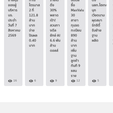
ขายหุ้น
กำไร
รายได้
ปิดดีล
ดึง
ของผู้
ไตรมาส
ดิ่ง
ซื้อ
นลท.ไฮเทค
บริหาร
2 ที่
30%
MaxValu
บุก
บจ.
121.8
พลาด
30
เวียดนาม
ประจำ
ล้าน
เป้า!
สาขา
ผุดสมา
วันที่ 7
บาท
สวนทา
ทุนจด
ร์ทซิตี้
สิงหาคม
จ่าย
งดีล
ทะเบียน
รับย้าย
2569
ปันผล
ยักษ์ AI
890
ฐาน
0.40
6.6 พัน
ล้าน
ผลิต
บาท
ล้าน
บาท
ดอลล์
เพิ่ม
ฐาน
ลูกค้า
ทันที 9
แสน
ราย
16
6
9
12
5