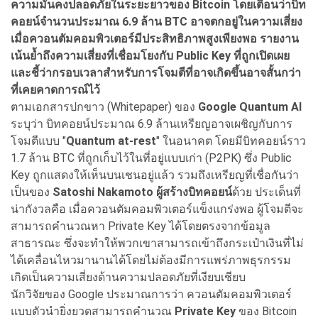
ความมั่นคงปลอดภัยในระยะยาวของ Bitcoin
โดยเตือนว่าบิท
คอยน์จำนวนประมาณ 6.9
ล้าน BTC
อาจตกอยู่ในความเสี่ยง
เมื่อควอนตัมคอมพิวเตอร์มีประสิทธิภาพสูงเพียงพอ รายงาน
เน้นย้ำถึงความเสี่ยงที่เชื่อมโยงกับ Public Key
ที่ถูกเปิดเผย
และชี้ว่ากรอบเวลาสำหรับการโจมตีที่อาจเกิดขึ้นอาจสั้นกว่า
ที่เคยคาดการณ์ไว้
ตามเอกสารปกขาว (Whitepaper) ของ
Google Quantum AI
ระบุว่า บิทคอยน์ประมาณ 6.9 ล้านเหรียญอาจเผชิญกับการ
โจมตีแบบ "
Quantum at-rest
" ในอนาคต โดยมีบิทคอยน์ราว
1.7 ล้าน BTC ที่ถูกเก็บไว้ในที่อยู่แบบเก่า (P2PK) ซึ่ง Public
Key ถูกแสดงให้เห็นบนเชนอยู่แล้ว รวมถึงเหรียญที่เชื่อกันว่า
เป็นของ
Satoshi Nakamoto ผู้สร้างบิทคอยน์
ด้วย ประเด็นที่
น่ากังวลคือ เมื่อควอนตัมคอมพิวเตอร์แข็งแกร่งพอ ผู้โจมตีจะ
สามารถคำนวณหา Private Key ได้โดยตรงจากข้อมูล
สาธารณะ ซึ่งจะทำให้พวกเขาสามารถเข้าถึงกระเป๋าเงินที่ไม่
ได้เคลื่อนไหวมานานได้โดยไม่ต้องมีการแพร่ภาพธุรกรรม
เกิดเป็นความเสี่ยงด้านความปลอดภัยที่เงียบเชียบ
นักวิจัยของ Google ประมาณการว่า ควอนตัมคอมพิวเตอร์
แบบตัวนำยิ่งยวดสามารถคำนวณ
Private Key
ของ Bitcoin