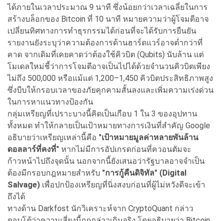
ได้ภายในเวลาประมาณ 9 นาที ซึ่งน้อยกว่าเวลาเฉลี่ยในการ
สร้างบล็อกของ Bitcoin ที่ 10 นาที หมายความว่าผู้โจมตีอาจ
เปลี่ยนทิศทางการทำธุรกรรมได้ก่อนที่จะได้รับการยืนยัน
รายงานยังระบุว่าความต้องการด้านฮาร์ดแวร์อาจต่ำกว่าที่
คาด จากเดิมที่เคยคาดว่าต้องใช้คิวบิต (Qubits) นับล้าน แต่
โมเดลใหม่ชี้ว่าการโจมตีอาจเป็นไปได้ด้วยจำนวนคิวบิตเพียง
ไม่ถึง 500,000 หรือแม้แต่ 1,200–1,450 คิวบิตประสิทธิภาพสูง
ซึ่งบีบให้กรอบเวลาของภัยคุกคามสั้นลงและเพิ่มความเร่งด่วน
ในการหาแนวทางป้องกัน
กลุ่มเหรียญที่เปราะบางนี้คิดเป็นเกือบ 1 ใน 3 ของอุปทาน
ทั้งหมด ทำให้กลายเป็นเป้าหมายทางการเงินที่สำคัญ Google
อธิบายว่าเหรียญเหล่านี้คือ
"เป้าหมายมูลค่าหลายพันล้าน
ดอลลาร์ที่คงที่"
หากไม่มีการอัปเกรดก่อนที่ควอนตัมจะ
ก้าวหน้าไปถึงจุดนั้น นอกจากนี้ยังเสนอว่ารัฐบาลอาจจำเป็น
ต้องมีกรอบกฎหมายสำหรับ
"การกู้คืนดิจิทัล" (Digital
Salvage)
เพื่อปกป้องเหรียญที่นิ่งสงบก่อนที่ผู้ไม่หวังดีจะเข้า
ถึงได้
ทางด้าน Darkfost นักวิเคราะห์จาก CryptoQuant กล่าว
ตอบโต้ว่าความเสี่ยงนี้ถูกกล่าวเกินจริง โดยอธิบายว่า Bitcoin