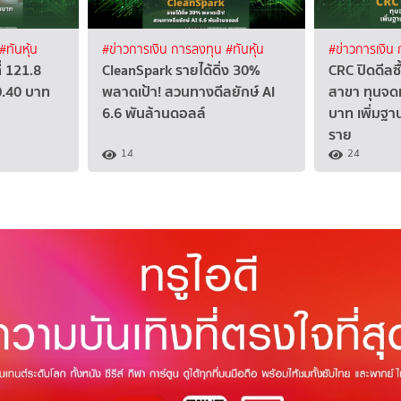
#ทันหุ้น
#ข่าวการเงิน การลงทุน
#ทันหุ้น
#ข่าวการเงิน
่ 121.8
CleanSpark รายได้ดิ่ง 30%
CRC ปิดดีลซ
0.40 บาท
พลาดเป้า! สวนทางดีลยักษ์ AI
สาขา ทุนจดท
6.6 พันล้านดอลล์
บาท เพิ่มฐา
ราย
14
24