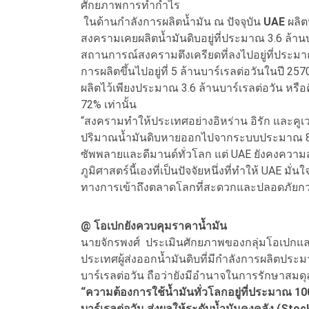
ศักยภาพการทำกำไร
ในด้านกำลังการผลิตน้ำมัน ณ ปัจจุบัน
UAE
ผลิตน
สงครามเคยผลิตน้ำมันดิบอยู่ที่ประมาณ 3.6 ล้านบ
สถานการณ์สงครามตึงเครียดที่ลงไปอยู่ที่ประมา
การผลิตขึ้นไปอยู่ที่ 5 ล้านบาร์เรลต่อวันในปี 2570
ผลิตไว้เพียงประมาณ 3.6 ล้านบาร์เรลต่อวัน หรื
72% เท่านั้น
“สงครามทำให้ประเทศอย่างอิหร่าน อิรัก และคูเ
ปริมาณน้ำมันดิบหายออกไปจากระบบประมาณ 8 ล้
ซัพพลายและดีมานด์ทั่วโลก แต่ UAE ยังคงความส
ภูมิศาสตร์นี้เองที่เป็นปัจจัยหนึ่งที่ทำให้ UAE
ทางการเข้าถึงตลาดโลกที่สะดวกและปลอดภัยกว่า
@ โอเปกยังควบคุมราคาน้ำมัน
นายจักรพงศ์ ประเมินศักยภาพของกลุ่มโอเปกแ
ประเทศผู้ส่งออกน้ำมันดิบที่มีกำลังการผลิตปร
บาร์เรลต่อวัน ถือว่ายังมีอำนาจในการรักษาสมดุ
“ความต้องการใช้น้ำมันทั่วโลกอยู่ที่ประมาณ 100 
บาร์เรลต่อวัน ส่งผลให้ระดับน้ำมันคงคลัง (Stock