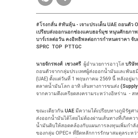
#โรงกลั่น #ทันหุ้น - เจาะประเด็น UAE ถอนตัว
เปรียบส่งออกนอกช่องแคบฮอร์มุซ หนุนศักยภาพแ
บาร์เรลต่อวัน คงอิทธิพลต่อการกำหนดราคา จั
SPRC
TOP
PTTGC
นายจักรพงศ์ เชวงศรี
ผู้อำนวยการอาวุโส
บริษั
ถอนตัวจากกลุ่มประเทศผู้ส่งออกน้ำมันและพันธ
(UAE) ตั้งแต่วันที่ 1 พฤษภาคม 2569 นี้ หลังอย
ตลาดน้ำมันโลก อาทิ เส้นทางการขนส่ง
(Supply
จากความตึงเครียดสงครามระหว่างอิหร่าน - สห
ขณะเดียวกัน
UAE
มีความได้เปรียบทางภูมิรัฐศาส
ส่งออกน้ำมันได้โดยไม่ต้องผ่านเส้นทางที่เกิดค
น้ำมันดิบให้สอดคล้องกับแผนการลงทุนเพิ่มกำลังก
ของกลุ่ม OPEC+ ที่ยึดหลักการรักษาสมดุลระหว่า