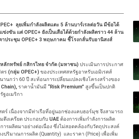
OPEC+
ลุยเพิ่มกำลังผลิตแตะ 5 ล้านบาร์เรลต่อวัน มีข้อได้
ข่งขัน แต่
OPEC+
ยังเป็นเสือได้ด้วยกำลังผลิตราว 44 ล้าน
บตาประชุม
OPEC+
3 พฤษภาคม ชี้โรงกลั่นรับอานิสงส์
ทหลักทรัพย์ กสิกรไทย จำกัด (มหาชน)
ประเมินการประกาศ
มิตร
(กลุ่ม OPEC+)
ของประเทศสหรัฐอาหรับเอมิเรตส์
ู่มานานกว่า 60 ปี สะท้อนการเปลี่ยนแปลงเชิงโครงสร้างของ
 Chain),
ราคาน้ำมันมี
“Risk Premium”
สูงขึ้นเป็นปกติ
รัฐอเมริกา
ตร์ เนื่องจากมีท่าเรือที่อยู่นอกช่องแคบฮอร์มุซ จึงสามารถ
วามตึงเครียด ประกอบกับ
UAE
ต้องการเพิ่มกำลังการผลิต
ารผลิตมาอย่างต่อเนื่อง ซึ่งไม่สอดคล้องกับวัตถุประสงค์
งปริมาณการผลิต (Quantity) และราคา (Price) เพื่อเพิ่ม