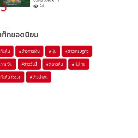
ปันผล 0.40 บาท
5
14
แท็กยอดนิยม
#
ทันหุ้น
#
ข่าวการเงิน
#
หุ้น
#
ข่าวเศรษฐกิจ
#
การเงิน
#
ข่าววันนี้
#
ตลาดหุ้น
#
หุ้นไทย
#
ทันหุ้น focus
#
ข่าวล่าสุด