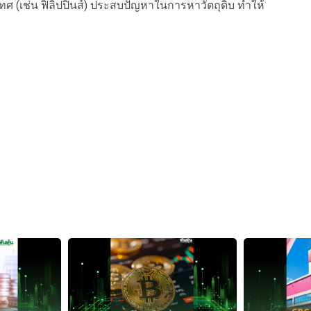
ศ (เช่น ฟิลิปปินส์) ประสบปัญหาในการหาวัตถุดิบ ทำให้