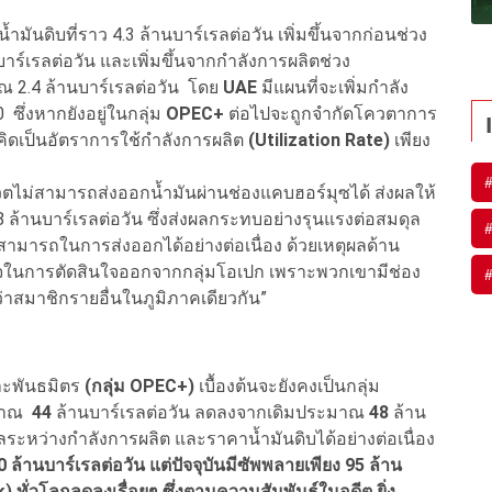
้ำมันดิบที่ราว 4.3 ล้านบาร์เรลต่อวัน เพิ่มขึ้นจากก่อนช่วง
าร์เรลต่อวัน และเพิ่มขึ้นจากกำลังการผลิตช่วง
ณ 2.4 ล้านบาร์เรลต่อวัน โดย
UAE
มีแผนที่จะเพิ่มกำลัง
 ซึ่งหากยังอยู่ในกลุ่ม
OPEC+
ต่อไปจะถูกจำกัดโควตาการ
อคิดเป็นอัตราการใช้กำลังการผลิต
(Utilization Rate)
เพียง
วตไม่สามารถส่งออกน้ำมันผ่านช่องแคบฮอร์มุซได้ ส่งผลให้
านบาร์เรลต่อวัน ซึ่งส่งผลกระทบอย่างรุนแรงต่อสมดุล
ามารถในการส่งออกได้อย่างต่อเนื่อง ด้วยเหตุผลด้าน
 มั่นใจในการตัดสินใจออกจากกลุ่มโอเปก เพราะพวกเขามีช่อง
สมาชิกรายอื่นในภูมิภาคเดียวกัน”
ละพันธมิตร
(กลุ่ม OPEC+)
เบื้องต้นจะยังคงเป็นกลุ่ม
ะมาณ
44
ล้านบาร์เรลต่อวัน ลดลงจากเดิมประมาณ
48
ล้าน
ลระหว่างกำลังการผลิต และราคาน้ำมันดิบได้อย่างต่อเนื่อง
ล้านบาร์เรลต่อวัน แต่ปัจจุบันมีซัพพลายเพียง 95 ล้าน
) ทั่วโลกลดลงเรื่อยๆ ซึ่งตามความสัมพันธ์ในอดีต ยิ่ง