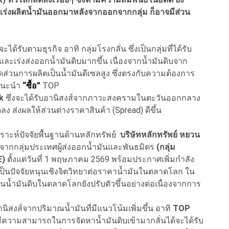
AE เร่งผลิตน้ำมันออกมาหลังจากออกจากกลุ่ม ก็อาจมีส่วน
้รับตามธุรกิจ อาทิ กลุ่มโรงกลั่น ซึ่งเป็นกลุ่มที่ได้รับ
เร่งส่งออกน้ำมันดิบมากขึ้น เนื่องจากน้ำมันดิบจาก
ัดส่วนการผลิตเป็นน้ำมันดีเซลสูง ซึ่งตรงกับความต้องการ
ะแนะนำ
“ซื้อ”
TOP
ck
ซึ่งจะได้รับอานิสงส์จากภาวะสงครามในตะวันออกกลาง
 ส่งผลให้ส่วนต่างราคาสินค้า (Spread) ดีขึ้น
ราะห์ปัจจัยพื้นฐานด้านหลักทรัพย์
บริษัทหลักทรัพย์ หยวน
ากกลุ่มประเทศผู้ส่งออกน้ำมันและพันธมิตร
(กลุ่ม
E)
ตั้งแต่วันที่ 1 พฤษภาคม 2569 พร้อมประกาศเพิ่มกำลัง
 เป็นปัจจัยหนุนเชิงจิตวิทยาต่อราคาน้ำมันในตลาดโลก ใน
น้ำมันดิบในตลาดโลกยังปรับตัวขึ้นอย่างต่อเนื่องจากการ
านิสงส์จากปริมาณน้ำมันที่มีแนวโน้มเพิ่มขึ้น อาทิ
TOP
้ที่มีความสามารถในการจัดหาน้ำมันดิบเข้ามากลั่นได้จะได้รับ