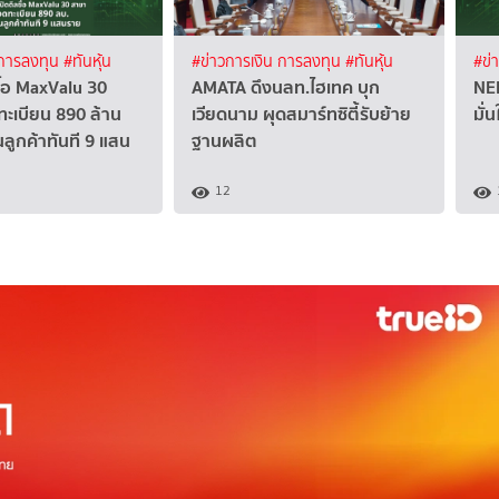
 การลงทุน
#ทันหุ้น
#ข่าวการเงิน การลงทุน
#ทันหุ้น
#ข่
ื้อ MaxValu 30
AMATA ดึงนลท.ไฮเทค บุก
NER
ะเบียน 890 ล้าน
เวียดนาม ผุดสมาร์ทซิตี้รับย้าย
มั่
นลูกค้าทันที 9 แสน
ฐานผลิต
12