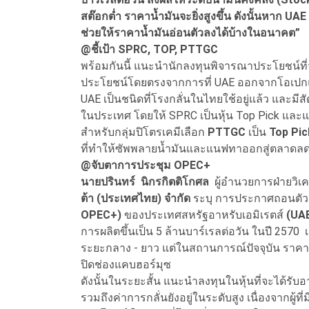
สต๊อกต่ำ ราคาน้ำมันจะยิ่งสูงขึ้น ดังนั้นหาก U
ช่วยให้ราคาน้ำมันอ่อนตัวลงได้บ้างในอนาคต”
@ชี้เป้า SPRC, TOP, PTTGC
พร้อมกันนี้ แนะนำนักลงทุนพิจารณาประโยชน์ที่จะได
ประโยชน์โดยตรงจากการที่ UAE ออกจากโอเปกและ
UAE เป็นชนิดที่โรงกลั่นในไทยใช้อยู่แล้ว และมีส
ในประเทศ โดยให้ SPRC เป็นหุ้น Top Pick แล
สำหรับกลุ่มปิโตรเคมีเลือก
PTTGC
เป็น
Top Pi
ที่ทำให้ซัพพลายน้ำมันและแนฟทาออกสู่ตลาดลดลง
@จับตาการประชุม OPEC+
นายปรินทร์ นิกรกิตติโกศล
ผู้อำนวยการฝ่ายวิเค
ต้า (ประเทศไทย) จำกัด
ระบุ การประกาศถอนตัวจ
OPEC+)
ของประเทศสหรัฐอาหรับเอมิเรตส์
(UA
การผลิตขึ้นเป็น 5 ล้านบาร์เรลต่อวัน ในปี 2570
ระยะกลาง - ยาว แต่ในสถานการณ์ปัจจุบัน ราคาน
ปิดช่องแคบฮอร์มุซ
ดังนั้นในระยะสั้น แนะนำลงทุนในหุ้นที่จะได้รับอ
รวมถึงค่าการกลั่นยังอยู่ในระดับสูง เนื่องจากผู