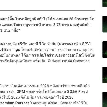
ฉุดมาร์จิ้น โบรกดีดลูกคิดกำไรโค้งแรกแตะ 28 ล้านบาท โต
แสตอบรับแรง ชูราคาเป้าหมาย 3.75 บาท มองหุ้นยังต่ำ
7% แนะ “ซื้อ”
ชน)
ระบุถึง
บริษัท เอส พี วี ไอ จำกัด (มหาชน)
หรือ
SPVI
of Earnings
โดยปรับทิศทางจากการขยายสาขา มาสู่การ
มีแกนหลัก ได้แก่
การเติบโตผ่านช่องทางออนไลน์
ซึ่งเป็น
ช่าหรือต้นทุนพนักงานเพิ่มเติม จึงส่งผลบวกต่อ Operating
ง 9 สาขาในเดือนมกราคม 2026 หลังพบว่ายอดขายสินค้า
วยยกระดับ
GPM
ของพอร์ตโฟลิโอและลด
SG&A Fixed
แล้วในปี 2025 จึงไม่มีผลกระทบต่อกำไรปี 2026
Premium Partner
โดยรวมศูนย์ซ่อม iCenter เข้าไว้ใน