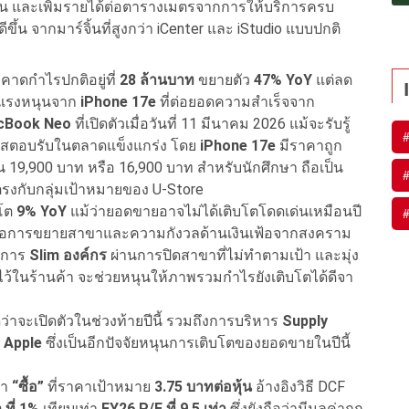
กส่วน และเพิ่มรายได้ต่อตารางเมตรจากการให้บริการครบ
ึ้น จากมาร์จิ้นที่สูงกว่า iCenter และ iStudio แบบปกติ
ดกำไรปกติอยู่ที่
28 ล้านบาท
ขยายตัว
47% YoY
แต่ลด
้แรงหนุนจาก
iPhone 17e
ที่ต่อยอดความสำเร็จจาก
cBook Neo
ที่เปิดตัวเมื่อวันที่ 11 มีนาคม 2026 แม้จะรับรู้
แสตอบรับในตลาดแข็งแกร่ง โดย
iPhone 17e
มีราคาถูก
้น 19,900 บาท หรือ 16,900 บาท สำหรับนักศึกษา ถือเป็น
ตรงกับกลุ่มเป้าหมายของ U-Store
บโต
9% YoY
แม้ว่ายอดขายอาจไม่ได้เติบโตโดดเด่นเหมือนปี
การขยายสาขาและความกังวลด้านเงินเฟ้อจากสงคราม
้นการ
Slim องค์กร
ผ่านการปิดสาขาที่ไม่ทำตามเป้า และมุ่ง
มไว้ในร้านค้า จะช่วยหนุนให้ภาพรวมกำไรยังเติบโตได้ดีจา
ว่าจะเปิดตัวในช่วงท้ายปีนี้ รวมถึงการบริหาร
Supply
Apple
ซึ่งเป็นอีกปัจจัยหนุนการเติบโตของยอดขายในปีนี้
นำ
“ซื้อ”
ที่ราคาเป้าหมาย
3.75 บาทต่อหุ้น
อ้างอิงวิธี DCF
ที่ 1%
เทียบเท่า
FY26 P/E ที่ 9.5 เท่า
ซึ่งยังถือว่ามีมูลค่าถูก