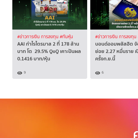
#ข่าวการเงิน การลงทุน
#ทันหุ้น
#ข่าวการเงิน การลงทุน
AAI กำไรไตรมาส 2 ที่ 178 ล้าน
บอนด์ออมพลัสฮิต จ
บาท โต 29.5% QoQ เคาะปันผล
ย่อย 2.27 หมื่นราย เ
0.1416 บาท/หุ้น
ครั้งก.ย.นี้
9
6