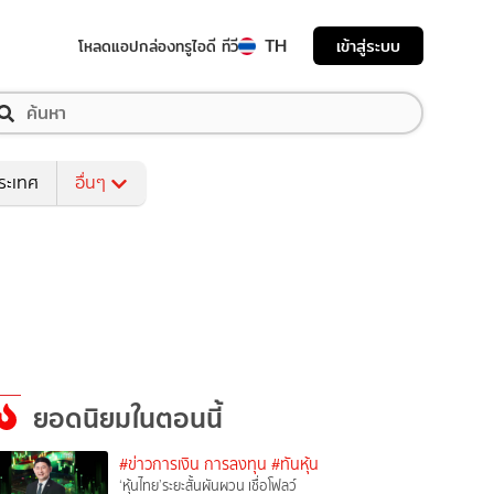
TH
เข้าสู่ระบบ
โหลดแอป
กล่องทรูไอดี ทีวี
ระเทศ
อื่นๆ
ยอดนิยมในตอนนี้
#ข่าวการเงิน การลงทุน
#ทันหุ้น
‘หุ้นไทย’ระยะสั้นผันผวน เชื่อโฟลว์