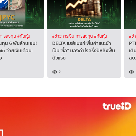
 การลงทุน
#ทันหุ้น
#ข่าวการเงิน การลงทุน
#ทันหุ้น
#ข่
นทุน 6 พันล้านเยน!
DELTA เมย์แบงก์เพิ่มคำแนะนำ
PT
in จ่ายเงินเดือน-
เป็น”ซื้อ” มองกำไรครึ่งปีหลังฟื้น
เติบ
้อ
ตัวแรง
ลบ
6