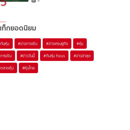
5
9
แท็กยอดนิยม
#
ทันหุ้น
#
ข่าวการเงิน
#
ข่าวเศรษฐกิจ
#
หุ้น
#
การเงิน
#
ข่าววันนี้
#
ทันหุ้น focus
#
ข่าวล่าสุด
#
ตลาดหุ้น
#
หุ้นไทย