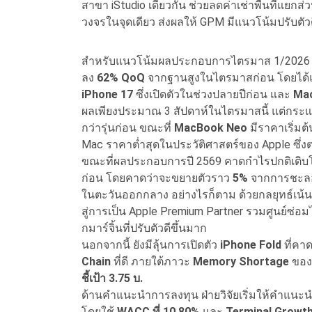
สาขา iStudio เดียวกัน ช่วยลดค่าเช่าพื้นที่แย
วงจรในจุดเดียว ส่งผลให้ GPM มีแนวโน้มปรับตัวดีข
สำหรับแนวโน้มผลประกอบการไตรมาส 1/2026 คา
ลง
62% QoQ
จากฐานสูงในไตรมาสก่อน โดยได
iPhone 17
ซึ่งเปิดตัวในช่วงปลายปีก่อน และ
Ma
ผลเพียงประมาณ 3 สัปดาห์ในไตรมาสนี้ แต่กระ
กว่ารุ่นก่อน ขณะที่
MacBook Neo
มีราคาเริ่มต
Mac ราคาต่ำสุดในประวัติศาสตร์ของ Apple ซึ่ง
ขณะที่ผลประกอบการปี 2569 คาดกำไรปกติเติ
ก่อน โดยคาดว่าจะขยายตัวราว
5%
จากการชะลอ
ในตะวันออกกลาง อย่างไรก็ตาม ด้วยกลยุทธ์เน
สู่การเป็น Apple Premium Partner รวมศูนย์ซ่อ
กมาร์จิ้นที่ปรับตัวดีขึ้นมาก
นอกจากนี้ ยังมีลุ้นการเปิดตัว
iPhone Fold
ที่คาด
Chain
ที่ดี ภายใต้ภาวะ
Memory Shortage
ของ
ชี้เป้า
3.75 บ.
ด้านคำแนะนำการลงทุน ฝ่ายวิจัยเริ่มให้คำแนะ
โดยใช้
WACC ที่ 10.80%
และ
Terminal Growth 