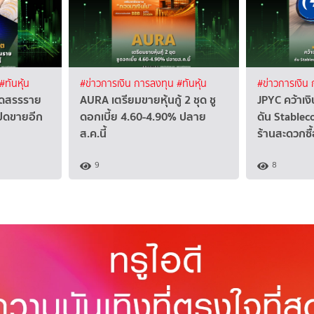
#ทันหุ้น
#ข่าวการเงิน การลงทุน
#ทันหุ้น
#ข่าวการเงิน
ัดสรรราย
AURA เตรียมขายหุ้นกู้ 2 ชุด ชู
JPYC คว้าเงิ
ปิดขายอีก
ดอกเบี้ย 4.60-4.90% ปลาย
ดัน Stableco
ส.ค.นี้
ร้านสะดวกซื
9
8