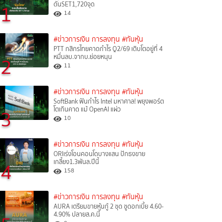
ดันSET1,720จุด
1
14
#ข่าวการเงิน การลงทุน
#ทันหุ้น
PTT กสิกรไทยคาดกำไร Q2/69 เติบโตอยู่ที่ 4
หมื่นลบ.จากบ.ย่อยหนุน
2
11
#ข่าวการเงิน การลงทุน
#ทันหุ้น
SoftBank ฟันกำไร Intel มหาศาล! พยุงพอร์ต
โตเกินคาด แม้ OpenAI แผ่ว
3
10
#ข่าวการเงิน การลงทุน
#ทันหุ้น
ORIเร่งโอนคอนโดบางแสน ปักธงขาย
เกลี้ยง1.3พันล.ปีนี้
4
158
#ข่าวการเงิน การลงทุน
#ทันหุ้น
AURA เตรียมขายหุ้นกู้ 2 ชุด ชูดอกเบี้ย 4.60-
4.90% ปลายส.ค.นี้