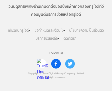
วันนี้
ดู
สิทธิพิเศษ
อ่าน
เกม
ตาตั้ง
ช้อปปิ้ง
แพ็กเกจ
กล่องทรูไอดีทีวี
คอมมูนิตี้
บริการช่วยเหลือทรูไอดี
เกี่ยวกับทรูไอดี
ข้อกำหนดและเงื่อนไข
นโยบายความเป็นส่วนตัว
บริการช่วยเหลือ
ติดต่อเรา
Follow us
Copyright © True Digital Group Company Limited.
All rights reserved