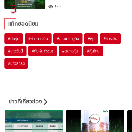
5
170
แท็กยอดนิยม
#
ทันหุ้น
#
ข่าวการเงิน
#
ข่าวเศรษฐกิจ
#
หุ้น
#
การเงิน
#
ข่าววันนี้
#
ทันหุ้น focus
#
ตลาดหุ้น
#
หุ้นไทย
#
ข่าวล่าสุด
ข่าวที่เกี่ยวข้อง