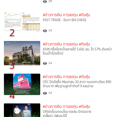
18
#ข่าวการเงิน การลงทุน
#ทันหุ้น
FAST TRADE : จับตา BH-CHASE
2
14
#ข่าวการเงิน การลงทุน
#ทันหุ้น
ASW ครึ่งปีแรกโกยรายได้ 5,691 ลบ. โต 57% เดินหน้า
โอนบิ๊กโปรเจ็กต์
3
14
#ข่าวการเงิน การลงทุน
#ทันหุ้น
CRC ปิดดีลซื้อ MaxValu 30 สาขา ทุนจดทะเบียน 890
ล้านบาท เพิ่มฐานลูกค้าทันที 9 แสนราย
4
14
#ข่าวการเงิน การลงทุน
#ทันหุ้น
ORIเร่งโอนคอนโดบางแสน ปักธงขาย
เกลี้ยง1.3พันล.ปีนี้