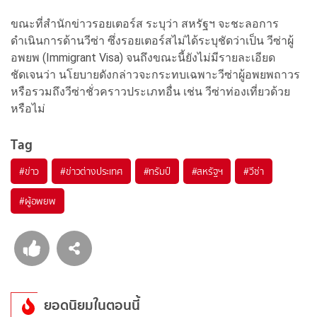
ขณะที่สำนักข่าวรอยเตอร์ส ระบุว่า สหรัฐฯ จะชะลอการ
ดำเนินการด้านวีซ่า ซึ่งรอยเตอร์สไม่ได้ระบุชัดว่าเป็น วีซ่าผู้
อพยพ (Immigrant Visa) จนถึงขณะนี้ยังไม่มีรายละเอียด
ชัดเจนว่า นโยบายดังกล่าวจะกระทบเฉพาะวีซ่าผู้อพยพถาวร
หรือรวมถึงวีซ่าชั่วคราวประเภทอื่น เช่น วีซ่าท่องเที่ยวด้วย
หรือไม่
Tag
#
ข่าว
#
ข่าวต่างประเทศ
#
ทรัมป์
#
สหรัฐฯ
#
วีซ่า
#
ผู้อพยพ
ยอดนิยมในตอนนี้