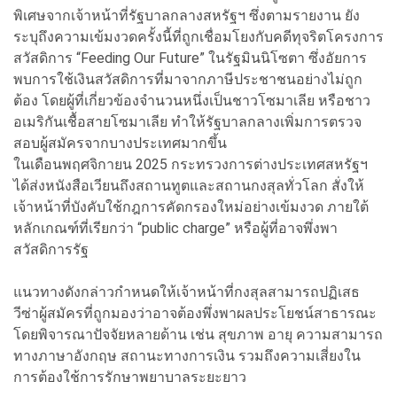
พิเศษจากเจ้าหน้าที่รัฐบาลกลางสหรัฐฯ ซึ่งตามรายงาน ยัง
ระบุถึงความเข้มงวดครั้งนี้ที่ถูกเชื่อมโยงกับคดีทุจริตโครงการ
สวัสดิการ “Feeding Our Future” ในรัฐมินนิโซตา ซึ่งอัยการ
พบการใช้เงินสวัสดิการที่มาจากภาษีประชาชนอย่างไม่ถูก
ต้อง โดยผู้ที่เกี่ยวข้องจำนวนหนึ่งเป็นชาวโซมาเลีย หรือชาว
อเมริกันเชื้อสายโซมาเลีย ทำให้รัฐบาลกลางเพิ่มการตรวจ
สอบผู้สมัครจากบางประเทศมากขึ้น
ในเดือนพฤศจิกายน 2025 กระทรวงการต่างประเทศสหรัฐฯ
ได้ส่งหนังสือเวียนถึงสถานทูตและสถานกงสุลทั่วโลก สั่งให้
เจ้าหน้าที่บังคับใช้กฎการคัดกรองใหม่อย่างเข้มงวด ภายใต้
หลักเกณฑ์ที่เรียกว่า “public charge” หรือผู้ที่อาจพึ่งพา
สวัสดิการรัฐ
แนวทางดังกล่าวกำหนดให้เจ้าหน้าที่กงสุลสามารถปฏิเสธ
วีซ่าผู้สมัครที่ถูกมองว่าอาจต้องพึ่งพาผลประโยชน์สาธารณะ
โดยพิจารณาปัจจัยหลายด้าน เช่น สุขภาพ อายุ ความสามารถ
ทางภาษาอังกฤษ สถานะทางการเงิน รวมถึงความเสี่ยงใน
การต้องใช้การรักษาพยาบาลระยะยาว