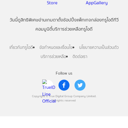
วันนี้
ดู
สิทธิพิเศษ
อ่าน
เกม
ตาตั้ง
ช้อปปิ้ง
แพ็กเกจ
กล่องทรูไอดีทีวี
คอมมูนิตี้
บริการช่วยเหลือทรูไอดี
เกี่ยวกับทรูไอดี
ข้อกำหนดและเงื่อนไข
นโยบายความเป็นส่วนตัว
บริการช่วยเหลือ
ติดต่อเรา
Follow us
Copyright © True Digital Group Company Limited.
All rights reserved