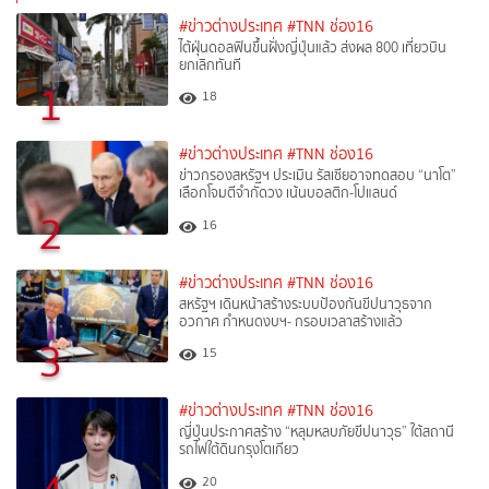
#ข่าวต่างประเทศ
#TNN ช่อง16
ไต้ฝุ่นดอลฟินขึ้นฝั่งญี่ปุ่นแล้ว ส่งผล 800 เที่ยวบิน
ยกเลิกทันที
1
18
#ข่าวต่างประเทศ
#TNN ช่อง16
ข่าวกรองสหรัฐฯ ประเมิน รัสเซียอาจทดสอบ “นาโต”
เลือกโจมตีจำกัดวง เน้นบอลติก-โปแลนด์
2
16
#ข่าวต่างประเทศ
#TNN ช่อง16
สหรัฐฯ เดินหน้าสร้างระบบป้องกันขีปนาวุธจาก
อวกาศ กำหนดงบฯ- กรอบเวลาสร้างแล้ว
3
15
#ข่าวต่างประเทศ
#TNN ช่อง16
ญี่ปุ่นประกาศสร้าง “หลุมหลบภัยขีปนาวุธ” ใต้สถานี
รถไฟใต้ดินกรุงโตเกียว
20