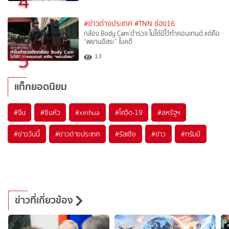
4
#ข่าวต่างประเทศ
#TNN ช่อง16
กล้อง Body Cam ตำรวจ ไม่ได้มีไว้ทำคอนเทนต์ แต่คือ
“พยานอิสระ” ในคดี
5
13
แท็กยอดนิยม
#
จีน
#
ซินหัว
#
xinhua
#
โควิด-19
#
สหรัฐฯ
#
ข่าววันนี้
#
ข่าวต่างประเทศ
#
รัสเซีย
#
ข่าว
#
ทรัมป์
ข่าวที่เกี่ยวข้อง