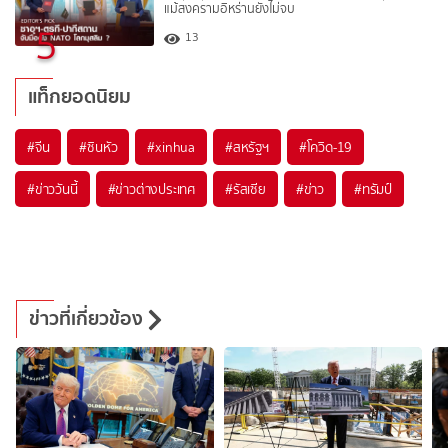
แม้สงครามอิหร่านยังไม่จบ
5
13
แท็กยอดนิยม
#
จีน
#
ซินหัว
#
xinhua
#
สหรัฐฯ
#
โควิด-19
#
ข่าววันนี้
#
ข่าวต่างประเทศ
#
รัสเซีย
#
ข่าว
#
ทรัมป์
ข่าวที่เกี่ยวข้อง