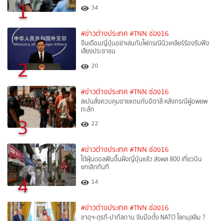
1
34
#ข่าวต่างประเทศ
#TNN ช่อง16
จีนเตือนญี่ปุ่นอย่าเล่นกับไฟกรณีนิวเคลียร์ร้องรับฟัง
เสียงประชาชน
2
20
#ข่าวต่างประเทศ
#TNN ช่อง16
สเปนสั่งควบคุมชายแดนกับอิตาลี หลังกรณีผู้อพยพ
ทะลัก
3
22
#ข่าวต่างประเทศ
#TNN ช่อง16
ไต้ฝุ่นดอลฟินขึ้นฝั่งญี่ปุ่นแล้ว ส่งผล 800 เที่ยวบิน
ยกเลิกทันที
4
14
#ข่าวต่างประเทศ
#TNN ช่อง16
ซาอุฯ-ตุรกี-ปากีสถาน จับมือตั้ง NATO โลกมุสลิม ?