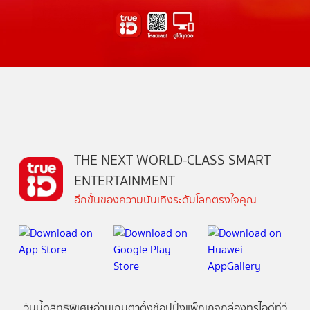
THE NEXT WORLD-CLASS SMART
ENTERTAINMENT
อีกขั้นของความบันเทิงระดับโลกตรงใจคุณ
วันนี้
ดู
สิทธิพิเศษ
อ่าน
เกม
ตาตั้ง
ช้อปปิ้ง
แพ็กเกจ
กล่องทรูไอดีทีวี