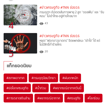
#ข่าวเศรษฐกิจ
#TNN ช่อง16
กรมอุตุฯ อัปเดตเส้นทางพายุ 2 ลูก “ดอลฟิน” และ “จัน
หอม” ไม่เข้าไทย-อยู่ห่างไกลมาก
4
43
#ข่าวเศรษฐกิจ
#TNN ช่อง16
หยุด! "ฟอกขาวฆาตกร" จิตแพทย์แนะ "เข้าใจ" ได้ แต่
ไม่มีสิทธิ์ทำร้ายใคร
5
20
แท็กยอดนิยม
#
สภาพอากาศ
#
กรมอุตุนิยมวิทยา
#
ฝนตกหนัก
#
ย่อโลกเศรษฐกิจ
#
น้ำท่วม
#
พยากรณ์อากาศวันนี้
#
การตลาดเงินล้าน
#
พยากรณ์อากาศ
#
เศรษฐกิจ
#
โลกร้อน