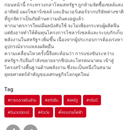
ก่อนหน้านี้ กระทรวงกลาโหมสหรัฐฯ ถูกห้ามจัดซื้อเซลล์แสง
อาทิตย์ แผงโซลาร์เซลล์ และอินเวอร์เตอร์จากบริษัทต่างชาติ
ที่ถูกจัดว่าเป็นภัยด้านความมั่นคงอยู่แล้ว
หากมาตรการใหม่มีผลบังคับใช้ จะไม่เพียงกระทบผู้ผลิตจีน
แต่ยังอาจทำให้ต้นทุนโครงการโซลาร์เซลล์และระบบกักเก็บ
พลังงานในสหรัฐฯ เพิ่มขึ้น เนื่องจากผู้ประกอบการต้องเร่งหา
อุปกรณ์จากแหล่งผลิตอื่น
ความเคลื่อนไหวครั้งนี้จึงสะท้อนว่า การแข่งขันระหว่าง
สหรัฐฯ กับจีนกำลังขยายจากชิปและโทรคมนาคม เข้าสู่
โครงสร้างพื้นฐานด้านพลังงาน ซึ่งจะเป็นหนึ่งในสนาม
ยุทธศาสตร์สำคัญของเศรษฐกิจโลกยุคใหม่
Tag
#
การตลาดเงินล้าน
#
สกัดจีน
#
สหรัฐ
#
ทรัมป์
#
อินเวอร์เตอร์
#
หัวเว่ย
#
โครงข่ายไฟฟ้า