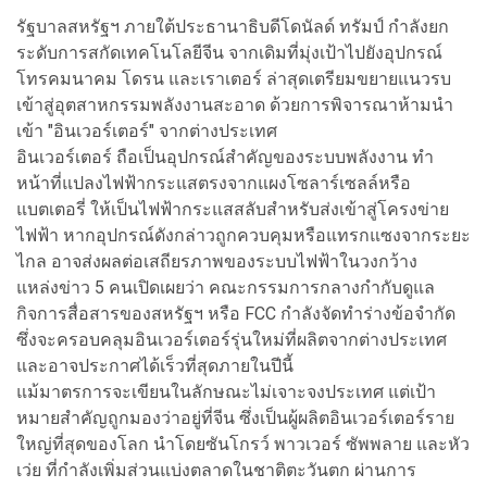
รัฐบาลสหรัฐฯ ภายใต้ประธานาธิบดีโดนัลด์ ทรัมป์ กำลังยก
ระดับการสกัดเทคโนโลยีจีน จากเดิมที่มุ่งเป้าไปยังอุปกรณ์
โทรคมนาคม โดรน และเราเตอร์ ล่าสุดเตรียมขยายแนวรบ
เข้าสู่อุตสาหกรรมพลังงานสะอาด ด้วยการพิจารณาห้ามนำ
เข้า "อินเวอร์เตอร์" จากต่างประเทศ
อินเวอร์เตอร์ ถือเป็นอุปกรณ์สำคัญของระบบพลังงาน ทำ
หน้าที่แปลงไฟฟ้ากระแสตรงจากแผงโซลาร์เซลล์หรือ
แบตเตอรี่ ให้เป็นไฟฟ้ากระแสสลับสำหรับส่งเข้าสู่โครงข่าย
ไฟฟ้า หากอุปกรณ์ดังกล่าวถูกควบคุมหรือแทรกแซงจากระยะ
ไกล อาจส่งผลต่อเสถียรภาพของระบบไฟฟ้าในวงกว้าง
แหล่งข่าว 5 คนเปิดเผยว่า คณะกรรมการกลางกำกับดูแล
กิจการสื่อสารของสหรัฐฯ หรือ FCC กำลังจัดทำร่างข้อจำกัด
ซึ่งจะครอบคลุมอินเวอร์เตอร์รุ่นใหม่ที่ผลิตจากต่างประเทศ
และอาจประกาศได้เร็วที่สุดภายในปีนี้
แม้มาตรการจะเขียนในลักษณะไม่เจาะจงประเทศ แต่เป้า
หมายสำคัญถูกมองว่าอยู่ที่จีน ซึ่งเป็นผู้ผลิตอินเวอร์เตอร์ราย
ใหญ่ที่สุดของโลก นำโดยซันโกรว์ พาวเวอร์ ซัพพลาย และหัว
เว่ย ที่กำลังเพิ่มส่วนแบ่งตลาดในชาติตะวันตก ผ่านการ