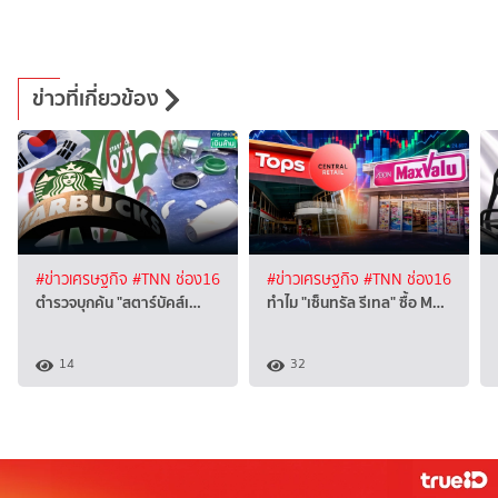
ข่าวที่เกี่ยวข้อง
#ข่าวเศรษฐกิจ
#TNN ช่อง16
#ข่าวเศรษฐกิจ
#TNN ช่อง16
ตำรวจบุกค้น "สตาร์บัคส์เ…
ทำไม "เซ็นทรัล รีเทล" ซื้อ M…
14
32