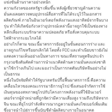
แข่งขันด้านราคาอย่างหนัก
ความกังวลของสหรัฐฯ เพิ่มขึ้น หลังผู้เชี่ยวชาญด้านความ
มั่นคงเคยตรวจพบอุปกรณ์สื่อสารที่ไม่ได้ระบุไว้ในเอกสาร
ผลิตภัณฑ์ ภายในอินเวอร์เตอร์พลังงานแสงอาทิตย์จากจีนบาง
รุ่น ทำให้เกิดข้อกังวลว่าอุปกรณ์เหล่านี้อาจถูกใช้เป็นช่องทาง
หลีกเลี่ยงระบบรักษาความปลอดภัย หรือสั่งควบคุมระบบ
ไฟฟ้าจากระยะไกลได้
อย่างไรก็ตาม ขณะนี้มาตรการยังอยู่ในขั้นตอนการร่าง และ
อาจถูกแก้ไขหรือยกเลิกได้ โดยทั้ง FCC และทำเนียบขาวยังไม่
แสดงความเห็นอย่างเป็นทางการ ขณะที่สถานทูตจีนประจำ
กรุงวอชิงตันคัดค้านการนำแนวคิดด้านความมั่นคงแห่งชาติ
มาใช้กว้างเกินไป และมองว่าเป็นการกดดันบริษัทจีนอย่างไม่
เป็นธรรม
หนึ่งในปัจจัยที่ทำให้รัฐบาลทรัมป์รื้อฟื้นมาตรการนี้ คือความ
เคลื่อนไหวของคณะกรรมาธิการยุโรป ซึ่งเสนอจำกัดการใช้
เงินทุนของสหภาพยุโรปกับโครงการพลังงานที่ใช้อินเวอร์
เตอร์จากผู้จำหน่ายที่ถูกจัดว่ามีความเสี่ยงสูง รวมถึงบริษัทจาก
จีน ขณะที่ยุโรปกำลังพิจารณากฎความมั่นคงไซเบอร์เพิ่มเติม
ซึ่งอาจนำไปสู่การขึ้นบัญชีดำผู้ผลิตบางรายในอนาคต